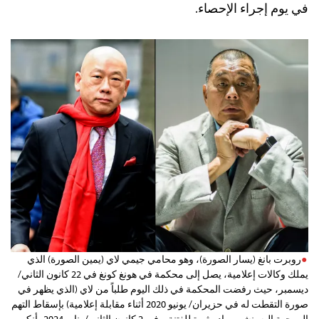
في يوم إجراء الإحصاء.
روبرت بانغ (يسار الصورة)، وهو محامي جيمي لاي (يمين الصورة) الذي
يملك وكالات إعلامية، يصل إلى محكمة في هونغ كونغ في 22 كانون الثاني/
ديسمبر، حيث رفضت المحكمة في ذلك اليوم طلباً من لاي (الذي يظهر في
صورة التقطت له في حزيران/ يونيو 2020 أثناء مقابلة إعلامية) بإسقاط التهم
الموجهة إليه بنشر مواد مثيرة للفتنة. وفي 2 كانون الثاني/ يناير 2024، أنكر