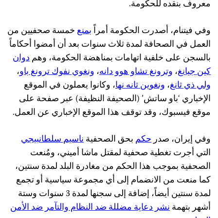
معروف بنقده للحكومة.
وفي فيتنام، أصدرت الحكومة أمراً
بمنع
خمسة صحفيين من
العمل في الصحافة لمدة ثلاث سنوات بعد أن أمضوا أحكاماً
بالسجن على خلفية اتهامات بمناهضة الحكومة، وهم
دوان
كين جيانغ
،
وترونغ تشاو هوو دانه
،
ونغوي نفوك ترونغ باو
،
ولي ذي ثانغ
،
ونغوين ثانه نها
، وكانوا يعملون في الموقع
الإخباري ‘باو ساتش’ (الصحيفة النظيفة) عبر صفحة على
موقع فيسبوك، وقد توقف هذا الموقع الإخباري عن العمل.
وفي إيران، صدر
حكم
بحق الصحفية
ناسيم سلطانبيجي
التي أجرت تغطية صحفية لمقتل ماشا أميني، ومُنعت
الصحفية بموجب هذا الحكم من مغادرة البلد لمدة سنتين،
كما منعت من الانضمام إلى أي مجموعة سياسية أو تجمع
لمدة سنتين أيضاً، إضافة إلى سجنها لمدة 3 سنوات وستة
أشهر بتهمة
نشر دعاية مضللة ضد النظام والتآمر ضد الأمن