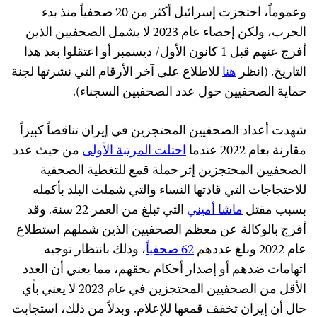
وعموماً، احتجزت إسرائيل أكثر من 20 صحفياً منذ بدء
الحرب، ولكن إحصاء عام 2023 لا يشمل الصحفيين الذين
أفرج عنهم قبل 1 كانون الأول/ ديسمبر أو اعتقلوا بعد هذا
التاريخ. (انظر
هنا
للاطلاع على آخر الأرقام التي نشرتها لجنة
حماية الصحفيين حول عدد الصحفيين السجناء).
شهدت أعداد الصحفيين المحتجزين في إيران تناقصاً كبيراً
مقارنة بعام 2022 عندما
احتلت المرتبة الأولى
من حيث عدد
الصحفيين المحتجزين إثر حملة قمع للتغطية الصحفية
للاحتجاجات التي قادتها النساء والتي شملت البلد بأكمله
بسبب مقتل
ماشا أميني
التي تبلغ من العمر 22 سنة. وقد
أفرج بالوكالة عن معظم الصحفيين الذين شملهم استطلاع
عام 2022 وبلغ عددهم
62 صحفياً
، وذلك بانتظار توجيه
اتهامات ضدهم أو إصدار أحكام بحقهم، مما يعني أن العدد
الأقل من الصحفيين المحتجزين في عام 2023 لا يعني بأي
حال أن إيران تخفف قمعها للإعلام. وبدلاً من ذلك، استجابت