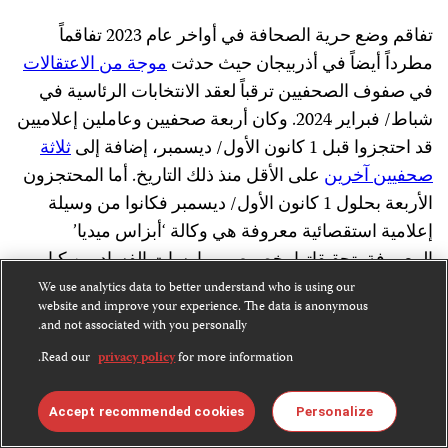
تفاقم وضع حرية الصحافة في أواخر عام 2023 تفاقماً
مطرداً أيضاً في أذربيجان حيث حدثت
موجة من الاعتقالات
في صفوف الصحفيين ترقباً لعقد الانتخابات الرئاسية في
شباط/ فبراير 2024. وكان أربعة صحفيين وعاملين إعلاميين
قد احتجزوا قبل 1 كانون الأول/ ديسمبر، إضافة إلى
ثلاثة
صحفيين آخرين
على الأقل منذ ذلك التاريخ. أما المحتجزون
الأربعة بحلول 1 كانون الأول/ ديسمبر فكانوا من وسيلة
إعلامية استقصائية معروفة هي وكالة ‘أبزاس ميديا’
المعروفة بتحقيقاتها بخصوص ممارسات الفساد بين كبار
مسؤولي الدولة، وقد اعتقل هؤلاء الصحفيون وسط تراجع
We use analytics data to better understand who is using our
website and improve your experience. The data is anonymous
في العلاقات بين دول الغرب وأذربيجان في أعقاب العملية
and not associated with you personally.
العسكرية التي استعادت فيها الدولة السيطرة على
إقليم
Read our
privacy policy
for more information.
ناغورنو كراباخ
، وقد اتهمت السلطات الأذرية السفارة
الأمريكية والسفارات الأوروبية ومنظمات مانحة بتمويل
Accept recommended cookies
Personalize
هذه الوكالة الإعلامية بصفة غير مشروعة.