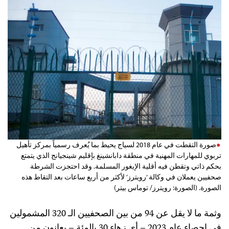
صورة التقطت في عام 2018 لسياج يحيط بما يُعرف رسمياً بمركز تأهيل
تربوي للمهارات المهنية في منطقة دابانشينغ بإقليم شينجيانج الذي يتمتع
بحكم ذاتي وتقطن فيه أقلية الإيغور المسلمة. وقد احتجزت الشرطة
صحفيين يعملان في وكالة ‘رويترز’ لأكثر من أربع ساعات بعد التقاط هذه
الصورة. (الصورة: رويترز/ توماس بيتر)
وثمة ما لا يقل عن 94 من بين الصحفيين الـ 320 المشمولين
في إحصاء عام 2023 – أي زهاء 30 بالمئة – يعانون من