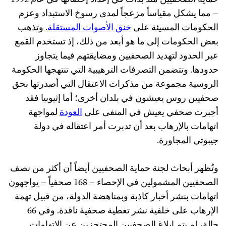
حماية الصحفيين منذ بدأت في إعداد إحصائها في عام 1992
– مما يشكل مقياساً مزعجاً لمدى رسوخ الاستبداد وعزم
الحكومات المسيئة على
خنق الأصوات المستقلة
. وتذهب
بعض الحكومات إلى ما هو أبعد من ذلك، إذ تستخدم القمع
عبر الحدود لتهديد الصحفيين ومضايقتهم فيما يتجاوز
حدودها. وتتضمن التصرفات الترهيبية التي تنتهجها الحكومة
الروسية مجموعة من مذكرات الاعتقال التي أصدرتها بحق
صحفيين روس يعيشون في بلدان أخرى؛ أما إثيوبيا فقد
أجبرت صحفي يعيش في المنفى على
العودة
لمواجهة
اتهامات بالإرهاب بعد أن تدبرت أمر اعتقاله في دولة
جيبوتي المجاورة.
وتُظهر أبحاث لجنة حماية الصحفيين أيضاً أن أكثر من نصف
الصحفيين المشمولين في الإحصاء – 168 صحفياً – يواجهون
اتهامات بنشر أخبار كاذبة وبمناهضة الدولة، من قبيل تهمة
الإرهاب على خلفية نشر تغطية صحفية ناقدة. وفي 66
حالة، لم يتم إبلاغ الصحفيين المحتجزين عن الاتهامات