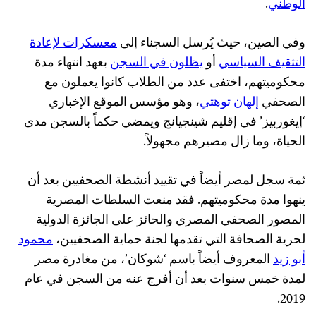
الوطني
.
وفي الصين، حيث يُرسل السجناء إلى
معسكرات لإعادة
التثقيف السياسي
أو
يظلون في السجن
بعهد انتهاء مدة
محكوميتهم، اختفى عدد من الطلاب كانوا يعملون مع
الصحفي
إلهان توهتي
، وهو مؤسس الموقع الإخباري
‘إيغوربيز’ في إقليم شينجيانج ويمضي حكماً بالسجن مدى
الحياة، وما زال مصيرهم مجهولاً.
ثمة سجل لمصر أيضاً في تقييد أنشطة الصحفيين بعد أن
ينهوا مدة محكوميتهم. فقد منعت السلطات المصرية
المصور الصحفي المصري والحائز على الجائزة الدولية
لحرية الصحافة التي تقدمها لجنة حماية الصحفيين،
محمود
أبو زيد
المعروف أيضاً باسم ‘شوكان’، من مغادرة مصر
لمدة خمس سنوات بعد أن أفرج عنه من السجن في عام
2019.