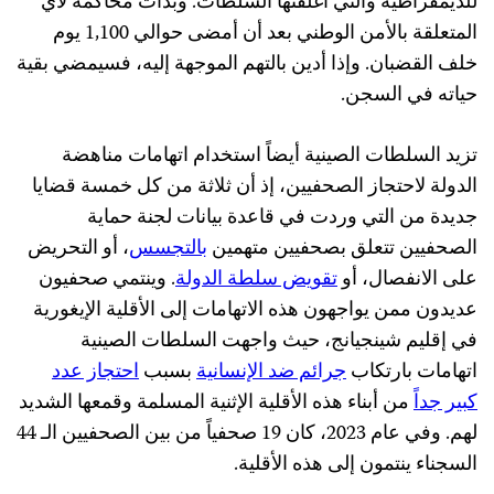
للديمقراطية والتي أغلقتها السلطات. وبدأت محاكمة لاي
المتعلقة بالأمن الوطني بعد أن أمضى حوالي 1,100 يوم
خلف القضبان. وإذا أدين بالتهم الموجهة إليه، فسيمضي بقية
حياته في السجن.
تزيد السلطات الصينية أيضاً استخدام اتهامات مناهضة
الدولة لاحتجاز الصحفيين، إذ أن ثلاثة من كل خمسة قضايا
جديدة من التي وردت في قاعدة بيانات لجنة حماية
الصحفيين تتعلق بصحفيين متهمين
بالتجسس
، أو التحريض
على الانفصال، أو
تقويض سلطة الدولة
. وينتمي صحفيون
عديدون ممن يواجهون هذه الاتهامات إلى الأقلية الإيغورية
في إقليم شينجيانج، حيث واجهت السلطات الصينية
اتهامات بارتكاب
جرائم ضد الإنسانية
بسبب
احتجاز عدد
كبير جداً
من أبناء هذه الأقلية الإثنية المسلمة وقمعها الشديد
لهم. وفي عام 2023، كان 19 صحفياً من بين الصحفيين الـ 44
السجناء ينتمون إلى هذه الأقلية.