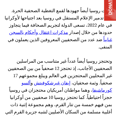
DONATE
كثّفت روسيا أيضاً جهودها لقمع التغطية الصحفية الحرة.
ومع تدمير الإعلام المستقل في روسيا بعد اجتياحها لأوكرانيا
في عام 2022، تسعى الدولة لتجريم الصحافة فيما يتجاوز
حدودها من خلال إصدار
مذكرات اعتقال وأحكام بالسجن
غيابياً
ضد عدد من الصحفيين المعروفين الذين يعملون في
المنفى.
وتحتجز روسيا أيضاً عدداً غير متناسب من المراسلين
الصحفيين الأجانب، إذ تحتجز 12 صحفياً من بين الصحفيين
غير المحليين المحتجزين في العالم ويبلغ مجموعهم 17
صحفياً. وثمة صحفيان،
إيفان غيرشكوفيتش
و
ألسو
كورماشيفا
، وهما مواطنان أمريكيان محتجزان في روسياً
حجزاً احتياطياً. كما تحتجز روسيا 10 صحفيين من أوكرانيا
بمن فيهم خمسة من تتار القرم، وهم مجموعة إثنية ذات
أغلبية مسلمة من السكان الأصليين لشبه جزيرة القرم التي