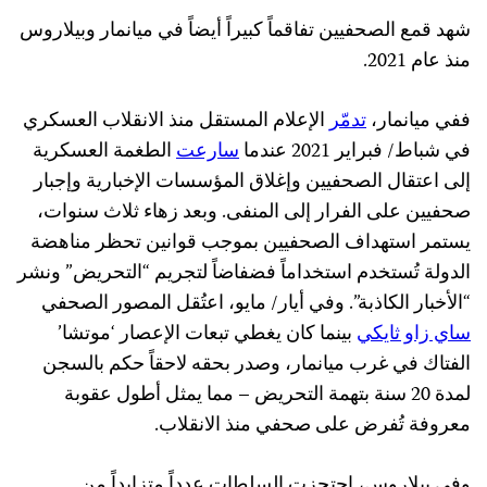
شهد قمع الصحفيين تفاقماً كبيراً أيضاً في ميانمار وبيلاروس
منذ عام 2021.
ففي ميانمار،
تدمّر
الإعلام المستقل منذ الانقلاب العسكري
في شباط/ فبراير 2021 عندما
سارعت
الطغمة العسكرية
إلى اعتقال الصحفيين وإغلاق المؤسسات الإخبارية وإجبار
صحفيين على الفرار إلى المنفى. وبعد زهاء ثلاث سنوات،
يستمر استهداف الصحفيين بموجب قوانين تحظر مناهضة
الدولة تُستخدم استخداماً فضفاضاً لتجريم “التحريض” ونشر
“الأخبار الكاذبة”. وفي أيار/ مايو، اعتُقل المصور الصحفي
ساي زاو ثايكي
بينما كان يغطي تبعات الإعصار ‘موتشا’
الفتاك في غرب ميانمار، وصدر بحقه لاحقاً حكم بالسجن
لمدة 20 سنة بتهمة التحريض – مما يمثل أطول عقوبة
معروفة تُفرض على صحفي منذ الانقلاب.
وفي بيلاروس، احتجزت السلطات عدداً متزايداً من