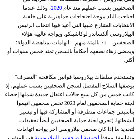
الصحفيين بسبب عملهم منذ عام
2020
، وذلك عندما
اجتاحت البلد موجة احتجاجات جماهيرية على خلفية
الانتخابات المتنازع عليها التي أعيد فيها انتخاب الرئيس
البيلاروسي ألكساندر لوكاشينكو. ويواجه غالبية هؤلاء
الصحفيين – 71 بالمئة منهم – اتهامات بمناهضة الدولة؛
ويمضي زهاء نصفهم أحكاماً بالسجن تمتد خمس سنوات أو
أكثر.
وتستخدم سلطات بيلاروسيا قوانين مكافحة “التطرف”
بوصفها السلاح المفضل لسجن الصحفيين بسبب عملهم، إذ
كانت خمس من كل سبع حالات اعتقال جديدة شملها إحصاء
لجنة حماية الصحفيين لعام 2023 تخص صحفيين اتهموا
بتأسيس جماعات متطرفة أو المشاركة فيها أو تيسير
أنشطتها. (تجري لجنة حماية الصحفيين أيضاً تحقيقات
لتحديد ما إذا كان صحفي بيلاروسي آخر يواجه اتهامات
مشابهة). ووفقاً
لجمعية الصحفيين البيلاروسية
في المنفى،