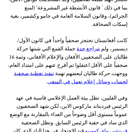
تحتجز الهند سبعة صحفيين، وقد استخدمت قوانين الأمن،
بما في ذلك ‘ قانون الأنشطة غير المشروعة’ (لمنع
الجرائم)، وقانون السلامة العامة في جامو وكشمير، بغية
إسكات الصحافة.
كانت أفغانستان تحتجز صحفياً واحداً في كانون الأول/
ديسمبر، ولم
تتراجع حدة
حملة القمع التي شنتها حركة
طالبان على الصحفيين الأفغان والإعلام الأفغاني، وثمة 16
صحفياً على الأقل اعتقلوا ثم أفرج عنهم على امتداد العام،
ووجهت حركة طالبان لبعضهم تهمة
تنفيذ تغطية صحفية
لحساب وسائل إعلام تعمل في المنفى
.
وفي الفلبين، تظل بيئة العمل الإعلامي قاسية في عهد
الرئيس فيرديناند ماركوس الابن، لكن شهد الصحفيون
عموماً مستوى أقل وضوحاً من العداء بالمقارنة مع الوضع
الذي ساد في حقبة الرئيس السابق. وتظل الصحفية
فرينشي ماي كومبيو
قيد الاحتجاز في هذا البلد الذي كان