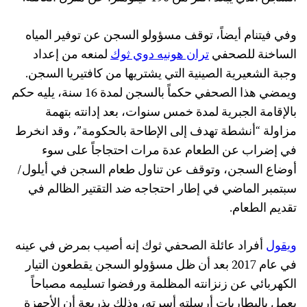
وفي فيتنام أيضاً، توقف مسؤولو السجن عن توفير المياه
الساخنة للصحفي
تران هونيه دوي ثوك
لمنعه من إعداد
وجبة الشعيرية الصينية التي يشتريها من كافتيريا السجن.
ويمضي هذا الصحفي حكماً بالسجن لمدة 16 سنة، يليه حكم
بالإقامة الجبرية لمدة خمس سنوات، بعد إدانته بتهمة
مزاولة “أنشطة تهدف إلى الإطاحة بالحكومة”، وقد انخرط
في إضراب عن الطعام عدة مرات احتجاجاً على سوء
أوضاع السجن، وتوقف عن تناول طعام السجن في أيلول/
سبتمبر الماضي في إطار احتجاجه ضد التقتير الظالم في
تقديم الطعام.
ويقول
أفراد عائلة الصحفي ثوك إنه أصيب بمرض في عينه
في عام 2017 بعد أن ظل مسؤولو السجن يقطعون التيار
الكهربائي عن زنزانته المظلمة ورفضوا تسليمه مصباحاً
يعمل بالبطاريات أرسلته أسرته، وذلك بذريعة أن الأجهزة