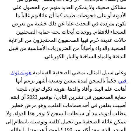
مشاكل صحية، ولا يتمكن العديد منهم من الحصول على
الأدوية أو على فحوصات طبية، كما أن عائلاتهم غالباً ما
تكون مترددة في التحدث علنا عن ذلك خشية من تعرض
السجناء للانتقام. ووجدت أبحاث لجنة حماية الصحفيين
حالات عديدة حُرم فيها الصحفيون المحتجزون من الرعاية
الصحية والدواء وأحياناً من الضروريات الأساسية من قبيل
التدفئة والمياه الساخنة والتيار الكهربائي.
وعلى سبيل المثال، تمضي الصحفية الفيتنامية
هوينه ثوك
فيي
حكماً بالسجن لمدة سنتين وتسعة أشهر بزعم أنها
أهانت علم البلد. وأفاد والدها، هوينه نكوك توان، للجنة
حماية الصحفيين في تشرين الثاني/ نوفمبر 2023 أن ابنته
أصيبت بقلس في أحد صمامات القلب، وهو مرض خطير
يتطلب أدوية، بيد أن سلطات السجن لا توفر هذا الدواء، ولا
تتمكن عائلة الصحفية من تحمل كلفته وتوصيله بانتظام إلى
السجن الذي يبعد أكثر من 190 كيلومتراً عن منزل العائلة.