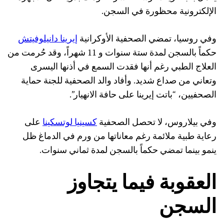
الإلكترونية محظورة في السجن.
وفي روسيا، تمضي الصحفية الأوكرانية
إيرينا دانيلوفيتش
حكماً بالسجن لمدة ستة سنوات و 11 شهراً، وقد حُرمت من
العلاج الطبي رغم أنها فقدت السمع في أذنها اليسرى
وتعاني من صداع شديد. وأفاد والد الصحفية للجنة حماية
الصحفيين، “باتت إيرينا على حافة الانهيار”.
وفي بيلاروس، لا تحصل الصحفية
كسينيا لوتسكينا
على
رعاية طبية ملائمة رغم معاناتها من ورم في الدماغ ظل
ينمو بينما تمضي حكماً بالسجن لمدة ثماني سنوات.
العقوبة فيما يتجاوز
السجن