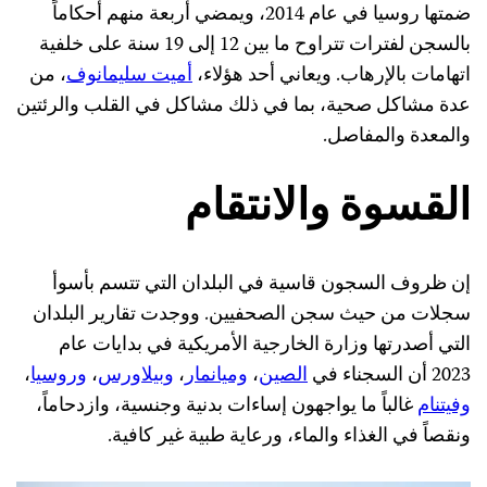
ضمتها روسيا في عام 2014، ويمضي أربعة منهم أحكاماً
بالسجن لفترات تتراوح ما بين 12 إلى 19 سنة على خلفية
اتهامات بالإرهاب. ويعاني أحد هؤلاء،
أميت سليمانوف
، من
عدة مشاكل صحية، بما في ذلك مشاكل في القلب والرئتين
والمعدة والمفاصل.
القسوة والانتقام
إن ظروف السجون قاسية في البلدان التي تتسم بأسوأ
سجلات من حيث سجن الصحفيين. ووجدت تقارير البلدان
التي أصدرتها وزارة الخارجية الأمريكية في بدايات عام
2023 أن السجناء في
الصين
،
وميانمار
،
وبيلاورس
،
وروسيا
،
وفيتنام
غالباً ما يواجهون إساءات بدنية وجنسية، وازدحاماً،
ونقصاً في الغذاء والماء، ورعاية طبية غير كافية.