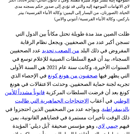
لاي الاتهامات الموجهة إليه والتي قد تؤدي إلى صدور حكم بسجنه مدى
الحياة. (الصورتان، من اليسار إلى اليمين: وكالة الأنباء الفرنسية/ بيتر
باركس، وكالة الأنباء الفرنسية/ أنتوني والاس)
ظلت الصين منذ مدة طويلة تحتل مكاناً بين الدول التي
تسجن أكبر عدد من الصحفيين. ويجعل نظام الرقابة
المفروض في ذلك البلد
من الصعب تحديد
عدد الصحفيين
السجناء، بيد أن قمع السلطات الصينية للإعلام توسع في
السنوات الأخيرة، وكانت سنة عام 2021 هي السنة الأولى
التي يظهر فيها
صحفيون من هونغ كونغ
في الإحصاء الذي
تجريه لجنة حماية الصحفيين. وحدثت الاعتقالات في هونغ
كونغ بعد أن فرضت السلطات المركزية
قانوناً مشدداً للأمن
الوطني
في أعقاب
الاحتجاجات الجماهيرية التي طالبت
بالديمقراطية
. ويواجه عدد من الصحفيين الذين احتجزوا في
ذلك الوقت تأخيرات مستمرة في قضاياهم القانونية، بمن
فيهم
جيمي لاي
، وهو مؤسس صحيفة ‘آبل ديلي’ المؤيدة