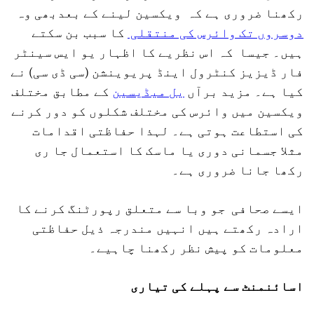
رکھنا ضروری ہے کہ ویکسین لینے کے بعدبھی وہ
دوسروں تک وائرس کی منتقلی
کا سبب بن سکتے
ہیں۔ جیسا کہ اس نظریے کا اظہار یو ایس سینٹر
فار ڈیزیز کنٹرول اینڈ پریوینشن (سی ڈی سی) نے
کیا ہے۔ مزید برآں
یل میڈیسین
کے مطابق مختلف
ویکسین میں وائرس کی مختلف شکلوں کو دور کرنے
کی استطاعت ہوتی ہے۔ لہذا حفاظتی اقدامات
مثلا جسمانی دوری یا ماسک کا استعمال جا ری
رکھا جانا ضروری ہے۔
ایسے صحافی جو وبا سے متعلق رپورٹنگ کرنے کا
ارادہ رکھتے ہیں انہیں مندرجہ ذیل حفاظتی
معلومات کو پیش نظر رکھنا چاہیے۔
اسائنمنٹ سے پہلے کی تیاری