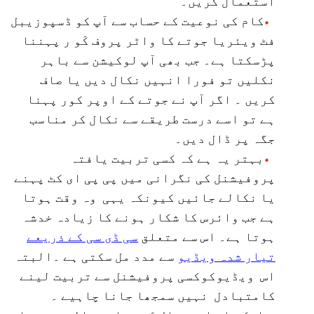
استعمال کریں۔
کام کی نوعیت کے حساب سے آپ کو ڈسپوزیبل
فٹ ویئریا جوتے کا واٹر پروف کَو ر پہننا
پڑسکتا ہے۔ جب بھی آپ لوکیشن سے باہر
نکلیں تو فورا انہیں نکال دیں یا صاف
کریں ۔ اگر آپ نے جوتے کے اوپر کور پہنا
ہے تو اسے درست طریقے سے نکال کر مناسب
جگہ پر ڈال دیں۔
بہتر یہ ہے کہ کسی تربیت یافتہ
پروفیشنل کی نگرانی میں پی پی ای کٹ پہنے
یا نکالے جائیں کیونکہ یہی وہ وقت ہوتا
ہے جب وائرس کا شکار ہونے کا زیادہ خدشہ
ہوتا ہے۔ اس سے متعلق
سی ڈی سی کے ذریعے
تیار شدہ ویڈیو
سے مدد مل سکتی ہے ۔البتہ
اس ویڈیوکوکسی پروفیشنل سے تربیت لینے
کامتبادل نہیں سمجھا جانا چاہیے ۔