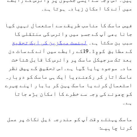
ہیں۔ اس وجہ سے ایسی جگہوں پر وائرس کے رابطے
میں آنے کا امکان زیادہ ہوتا ہے۔
فیس ماسک کا مناسب طریقے سے استعمال نہیں کیا
جانا بھی آپ کے جسم میں وائرس کی منتقلی کا
سبب بن سکتا ہے۔
لینسٹ میگزین کی ایک تحقیق
کے مطابق کووِڈ۔19کے رابطے میں آنے کے سات دن
بعد تک سرجیکل ماسک پر وائرس کا قابل شناخت
مادہ موجود پایا گیا ہے۔اس تحقیق کے پیش نظر
ماسک اتار کر رکھنے،یا ایک ہی ماسک کو دوبارہ
استعمال کرنے یا ماسک پہن کر بابار اپنے چہرے
کو چھونے کی وجہ سے خطرے کا امکان بڑھ جاتا
ہے۔
ماسک پہنتے وقت آپ کو مندرجہ ذیل نکات پر عمل
کرنا چاہیے: