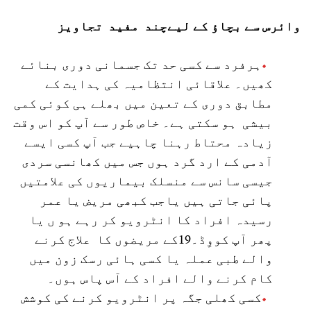
وائرس سے بچاؤ کے لیےچند مفید تجاویز
ہرفرد سے کسی حد تک جسمانی دوری بنائے
کھیں۔ علاقائی انتظامیہ کی ہدایت کے
مطابق دوری کے تعین میں بھلے ہی کوئی کمی
بیشی ہو سکتی ہے۔ خاص طور سے آپ کو اس وقت
زیادہ محتاط رہنا چاہیے جب آپ کسی ایسے
آدمی کے ارد گرد ہوں جس میں کھانسی سردی
جیسی سانس سے منسلک بیماریوں کی علامتیں
پائی جاتی ہیں یاجب کبھی مریض یا عمر
رسیدہ افراد کا انٹرویو کر رہے ہو ں یا
پھر آپ کووِڈ۔19کے مریضوں کا علاج کرنے
والے طبی عملہ یا کسی ہائی رسک زون میں
کام کرنے والے افراد کے آس پاس ہوں۔
کسی کھلی جگہ پر انٹرویو کرنے کی کوشش