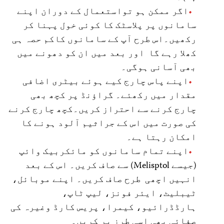
اگر ممکن ہو تواستعمال کے دوران اپنے
سامانوں پر پلاسٹک کا کوئی خول پہنا کر
رکھیں۔اس طرح آپ کے سامانوں کاکم حصہ ہی
کھلا رہے گا اور بعد میں ان کو دھونے میں
بھی آسانی ہوگی۔
اپنے پاس چارج کیے ہوئے بیٹری اضافی
مقدار میں رکھئے۔ گراؤنڈ پر کچھ بھی
چارج کرنے سے احتراز کریں۔کچھ چارج کرنے
کی صورت میں اس کے جراثیم آلود ہونے کا
امکان رہتا ہے۔
اپنے تمام سامانوں کو مائکربیک وائپ
(جیسے Melisptol) سے صاف کریں۔ اس کے بعد
انہیں اچھی طرح صاف کریں۔ اپنے موبائل،
ٹیبلیٹ، ایئر فونز، لیپ ٹاپ،
ہارڈڈرائیو، کیمرا، پریس کارڈ وغیرہ کی
صفائی بھی اسی طرز پر کریں۔