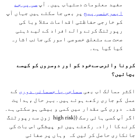
مفید معلومات دستیاب ہیں۔ آپ
سی پی جے
ایمرجنسی پیج
پر بھی جا سکتے ہیں جہاں آپ
کو خارجی حفاظتی اقدامات مثلا وبا کی
رپورٹنگ کرنے والے افراد کے لیے ذہنی
صحت سے متعلق خصوصی امور کی جانب اشارہ
کیا گیا ہے۔
کرونا وائرس سےخود کو اور دوسروں کو کیسے
بچائیں؟
اکثر ممالک اب بھی
سماجی یا جسمانی دوری
کے
عمل کو جاری رکھے ہوئے ہیں۔بہر حال ،ہدایت
شدہ دوری کی مقدار میں کمی و بیشی ہو سکتی ہے۔
اگر آپ کسی ہائی رسک ((high risk زون سے رپورٹنگ
کرنے کا ارادہ رکھتے ہیں تو پیشگی اس بات کی
جانکاری حاصل کر لیں کہ وہاں پر صفائی