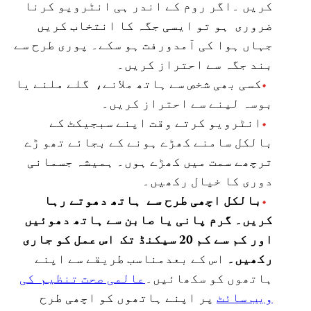
کریں ۔اگر روم کے اندر ہی انٹرویو کرنا
ضروری ہو تو ایسی جگہ کا انتخاب کریں
جہاں ہوا کی آمدورفت ہو سکے۔ پوری طرح سے
بند جگہ سے احتراز کریں۔
کسی بھی شخص سے ہاتھ ملانے، گلے ملنے یا
بوسہ لینے سے احتراز کریں۔
انٹرویو کرتے وقت اپنے سبجیکٹ کے
بالکل سامنے کھڑے ہونے کے بجائے تھو ڑے
ترچھے سمت میں کھڑے ہوں۔ ہمیشہ جسمانی
دوری کا خیال رکھیں۔
بالکل اچھی طرح سے ہاتھ دھوتے رہا
کریں۔ گرم پانی یا صابن سے ہاتھ دھوئیں
اور کم سے کم 20 سیکنڈ تک اس عمل کو جاری
رکھیں۔
اس کے بعدمناسب طریقے سے اپنے
ہاتھوں کو سکھائیں۔
عالمی صحت تنظیم کی
ویب سائٹ
پر اپنے ہاتھوں کو اچھی طرح