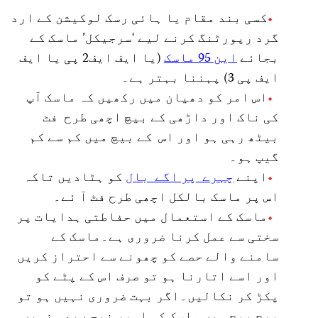
کسی بند مقام یا ہائی رسک لوکیشن کے ارد
گرد رپورٹنگ کرنے لیے ‘سرجیکل’ ماسک کے
بجائے
این 95 ماسک
(یا ایف ایف2 پی یا ایف
ایف پی 3) پہننا بہتر ہے۔
اس امر کو دھیان میں رکھیں کہ ماسک آپ
کی ناک اور داڑھی کے بیچ اچھی طرح فٹ
بیٹھ رہی ہو اور اس کے بیچ میں کم سے کم
گیپ ہو۔
اپنے
چہرے پر اگے بال
کو ہٹادیں تاکہ
اس پر ماسک بالکل اچھی طرح فٹ آ ئے۔
ماسک کے استعمال میں حفاطتی ہدایات پر
سختی سے عمل کرنا ضروری ہے۔ماسک کے
سامنے والے حصے کو چھونے سے احتراز کریں
اور اسے اتارنا ہو تو صرف اس کے پٹے کو
پکڑ کر نکالیں۔اگر بہت ضروری نہیں ہو تو
بیچ بیچ میں ماسک کو اوپر نیچے بھی نہیں