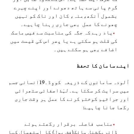
گرم پانی سے ہاتھ دھونے اور اپنے چہرے
بشمول آنکھ،منہ، کان اور ناک کو نہیں
چھونے کا عمل بھی جاری رہنا چاہیے۔
یاد رہے کہ جگہ کی مناسبت سے فیس ماسک
کی قلت ہو سکتی ہے یا پھر اس کی قیمت میں
اضافے بھی ہو سکتے ہیں۔
اپنے سامان کا تحفظ
آلودہ سامانوں کے ذریعہ کووِڈ۔19انسانی جسم
میں سرایت کر سکتا ہے۔لہٰذاصفائی ستھرائی
اور جراثیم کوختم کرنے کا عمل ہر وقت جاری
رکھا جانا چاہیے:
مناسب فاصلہ برقرار رکھتے ہوئے
ڈائریکشنل مائک(فش پول) کا استعمال کیا