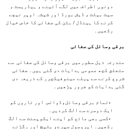
دونوں اطراف میں لگے آئینے ، ہیڈریسٹ ،
سیٹ بیلٹ ، ڈیش بورڈ اور شیشہ اوپر نیچے
کرنے کا ہینڈل / بٹن کی صفائی کا خاص خیال
رکھیں۔
برقی وسائل کی صفائی
مندرجہ ذیل سطورمیں برقی وسائل کی صفائی سے
متعلق کچھ عمومی ہدایات دی گئی ہیں۔ صفائی
شروع کرنے سے پہلے مینوفیکچرر کے ذریعہ دی
گئی ہدایات کو ضرور پڑھیں۔
تمام برقی وسائل،ڈوائس اور تاروں کو
ایک دوسرے سے الگ کردیں۔
کسی بھی مائع کو اپنے ایکوپمنٹ سے الگ
رکھیں۔ ایروسول سپرے، بلیچ اور رگڑنے