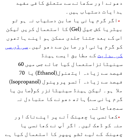
دھونے اور سکھانے سے متعلق کافی مفید
ہدایات دستیاب ہیں۔
اگر گرم پانی یا صابن دستیاب نہ ہو تو
بیٹریا کش جیل (Gel) کا استعمال کریں لیکن
اس کے بعد جتنا جلدی ممکن ہو اپنے ہاتھوں
کو گرم پانی اور صابن سے دھو لیں۔
سی ڈی سی
کی ہدایت
کے مطابق ایسے ہینڈ
سینیٹائزاستعمال کیا جائے جس میں 60
فیصد سے زیادہ ایتھنول(Ethanol) یا 70
فیصد سے زیادہ آئسو پروپنول (Isopropanol)
ملا ہو۔ لیکن ہینڈ سینیٹائزر کو(صابن یا
گرم پانی سے) ہاتھ دھونے کا متبادل نہ
سمجھاجائے۔
کھانسی یا چھینک آنے پر اپنےناک اور
منہ کو ڈھک لیں۔ اگر آپ نے کھانسی یا
چھینک کے لیے ٹشو پیپر کا استعمال کیا ہے