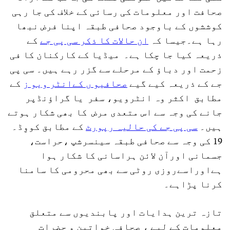
صحافت اور معلومات کی رسائی کے خلاف کی جا رہی
کوششوں کے باوجود صحافی طبقہ اپنا فرض نبھا
رہا ہے۔جیسا کہ
ان حالات کا ذکر سی پی جے
کے
ذریعہ کیا جا چکا ہے۔ میڈیا کے کارکنان کا فی
زحمت اور دباؤ کے مرحلے سے گزر رہے ہیں۔ سی پی
جے کے ذریعہ کیے گیے
صحافیو ں کےانٹر ویو ز
کے
مطابق اکثر وہ انٹرویو، سفر یا گراؤنڈپر
جانے کی وجہ سے اس متعدی مرض کا بھی شکار ہوتے
ہیں۔
سی پی جے کی حالیہ رپورٹ
کے مطابق کووِڈ۔
19 کی وجہ سے صحافی طبقہ سینسرشپ ،حراست،
جسمانی اورآن لائن ہراسانی کا شکار ہوا
ہےاوراسےروزی روٹی سے بھی محرومی کا سامنا
کرنا پڑاہے۔
تازہ ترین ہدایات اور پابندیوں سے متعلق
معلومات کے لیے ، صحافی خواتین و حضرات