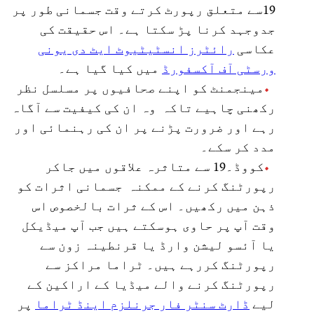
19سے متعلق رپورٹ کرتے وقت جسمانی طور پر
جدوجہد کرنا پڑ سکتا ہے۔ اس حقیقت کی
عکاسی
رائٹرز انسٹیٹیوٹ ایٹ دی یونی
ورسٹی آف آکسفورڈ
میں کیا گیا ہے۔
مینجمنٹ کو اپنے صحافیوں پر مسلسل نظر
رکھنی چاہیے تاکہ وہ ان کی کیفیت سے آگاہ
رہے اور ضرورت پڑنے پر ان کی رہنمائی اور
مدد کر سکے۔
کووڈ۔19 سے متاثرہ علاقوں میں جاکر
رپورٹنگ کرنے کے ممکنہ جسمانی اثرات کو
ذہن میں رکھیں۔ اس کے ثرات بالخصوص اس
وقت آپ پر حاوی ہوسکتے ہیں جب آپ میڈیکل
یا آئسو لیشن وارڈ یا قرنطینہ زون سے
رپورٹنگ کررہے ہیں۔ ٹراما مراکز سے
رپورٹنگ کرنے والے میڈیا کے اراکین کے
لیے
ڈارٹ سنٹر فار جرنلزم اینڈ ٹراما
پر