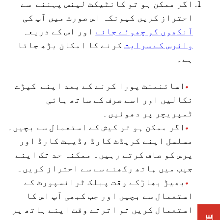
اگر ممکن ہو تو کانٹیکٹ لینس پہننے سے
احتراز کریں کیونکہ اس صورت میں آپ کی
آنکھوں کو چھوئے جانے
اور اس کے ذریعہ
وائرس کے سرایت
کرنے کا امکان بڑھ جاتا
ہے۔
اسائنمنٹ پورا کرنے کے بعد اپنے کپڑے
نکالیں اور اسے صرف کے ساتھ ہائی
ٹمپریچر پر دھوئیں۔
اگر ممکن ہو تو کیش کے استعمال سے بچیں۔
مسلسل اپنے کریڈٹ کارڈ ،ڈیبٹ کارڈ اور
پرس کو صاف کرتے رہیں۔ ممکنہ حد تک اپنے
جیب میں ہاتھ رکھنے سے سے احتراز کریں۔
بھیڑ بھاڑکے وقت پبلک ٹرانسپورٹ کے
استعمال سے بچیں اور جب کبھی آپ اس کا
استعمال کریں تو اترتے وقت اپنے ہاتھ پر