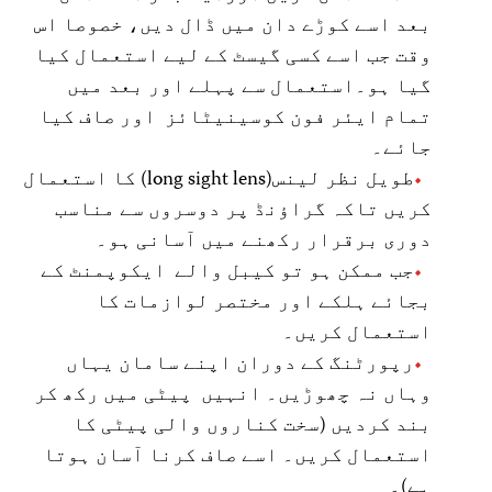
بعد اسے کوڑے دان میں ڈال دیں، خصوصا اس
وقت جب اسے کسی گیسٹ کے لیے استعمال کیا
گیا ہو۔استعمال سے پہلے اور بعد میں
تمام ایئر فون کوسینیٹائز اور صاف کیا
جائے۔
طویل نظر لینس(long sight lens) کا استعمال
کریں تاکہ گراؤنڈ پر دوسروں سے مناسب
دوری برقرار رکھنے میں آسانی ہو۔
جب ممکن ہو تو کیبل والے ایکوپمنٹ کے
بجائے ہلکے اور مختصر لوازمات کا
استعمال کریں۔
رپورٹنگ کے دوران اپنے سامان یہاں
وہاں نہ چھوڑیں۔ انہیں پیٹی میں رکھ کر
بند کردیں (سخت کناروں والی پیٹی کا
استعمال کریں۔ اسے صاف کرنا آسان ہوتا
ہے)۔