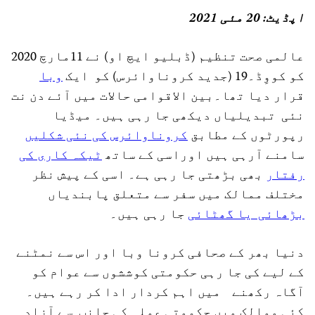
اپڈیٹ: 20 مئی 2021
عالمی صحت تنظیم (ڈبلیو ایچ او) نے 11مارچ 2020
کو کووِڈ۔19 (جدید کروناوائرس) کو ایک
وبا
قرار دیا تھا۔بین الاقوامی حالات میں آئے دن نت
نئی تبدیلیاں دیکھی جا رہی ہیں۔ میڈیا
رپورٹوں کے مطابق
کروناوائرس کی نئی شکلیں
سامنے آرہی ہیں اوراسی کے ساتھ
ٹیکہ کاری کی
رفتار
بھی بڑھتی جا رہی ہے۔ اسی کے پیش نظر
مختلف ممالک میں سفر سے متعلق پابندیاں
بڑھائی یا گھٹائی
جا رہی ہیں۔
دنیا بھر کے صحافی کرونا وبا اور اس سے نمٹنے
کے لیے کی جا رہی حکومتی کوششوں سے عوام کو
آگاہ رکھنے میں اہم کردار ادا کر رہے ہیں۔
کئی ممالک میں حکومتی عملہ کی جانب سے آزاد