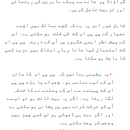
گراؤنڈ پر جانے سے پہلے ماہرین کی رہنمائی
اور تربیت حاصل کریں۔
قابل غور امر یہ ہے کہ کچھ ممالک میں اچھے
معیار کے پی پی ای کٹ کی قلت ہو سکتی ہے۔ اس
کے پیش نطر ایسی جگہوں پر آپ کے ذریعہ پی پی ای
کٹ استعمال کیا جانا وہاں اسٹاک میں مزید کمی
کا باعث ہو سکتا ہے۔
یہ یقینی بنائیں کہ پی پی ای کا سائز
آپ کے لیے مناسب ہو۔ چھوٹے یا بڑے پی پی
ای کٹ پہننے سے اس کے پھٹنے نے کا خدشہ
لگا رہتا ہے۔ اگر یہ بہت ٹائٹ ہو تو اس سے
آپ کو حرکت کرنے میں پریشانی ہو سکتی ہے
اور اگر بہت ہی ڈھیلی ہو تو کسی چیز میں
پھنس کر پھٹ سکتی ہے۔