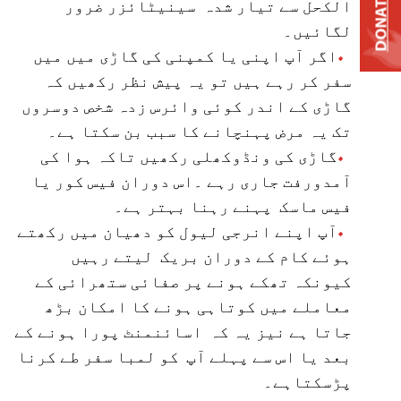
DONATE
الکحل سے تیار شدہ سینیٹائزر ضرور
لگائیں۔
اگر آپ اپنی یا کمپنی کی گاڑی میں میں
سفر کر رہے ہیں تو یہ پیش نظر رکھیں کہ
گاڑی کے اندر کوئی وائرس زدہ شخص دوسروں
تک یہ مرض پہنچانے کا سبب بن سکتا ہے۔
گاڑی کی ونڈوکھلی رکھیں تاکہ ہوا کی
آمدورفت جاری رہے ۔اس دوران فیس کور یا
فیس ماسک پہنے رہنا بہتر ہے۔
آپ اپنے انرجی لیول کو دھیان میں رکھتے
ہوئے کام کے دوران بریک لیتے رہیں
کیونکہ تھکے ہونے پر صفائی ستھرائی کے
معاملے میں کوتاہی ہونے کا امکان بڑھ
جاتا ہے نیز یہ کہ اسائنمنٹ پورا ہونے کے
بعد یا اس سے پہلے آپ کو لمبا سفر طے کرنا
پڑسکتاہے۔