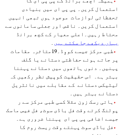
ہمیشہ اچھے برانڈ کے پی پی ای کا
استعمال کریں۔ پی پی ای میں بنیادی
تحفظاتی لوازمات موجود ہوں تبھی انہیں
استعمال کریں۔ ناقص اور جعلی سامانوں سے
محتاط رہیں۔اعلی معیار کے کچھ برانڈ
یہاں دیکھے جا سکتے ہیں
۔
طبی مرکز جیسے کووِڈ۔19متاثرہ مقامات
پر جاتے ہوئے حفاظتی دستانے یا گلف
پہنیں۔ دنوں ہاتھوں میں دستانے پہننا
بہتر ہے۔ اس حقیقیت کوپیش نظر رکھیں کہ
لیٹیکس دستانے کے مقابلے میں نائٹریل
دستانے بہتر ہیں۔
ہائی رسک زون مثلا کسی طبی مرکز سے ر
پوٹنگ کرتے وقت فل باڈی سوٹ، فل فیس ماسک
جیسے اضافی پی پی ای پہننا ضروری ہے۔
فل باڈی سوٹ پہنتے وقت ریسٹ روم کا