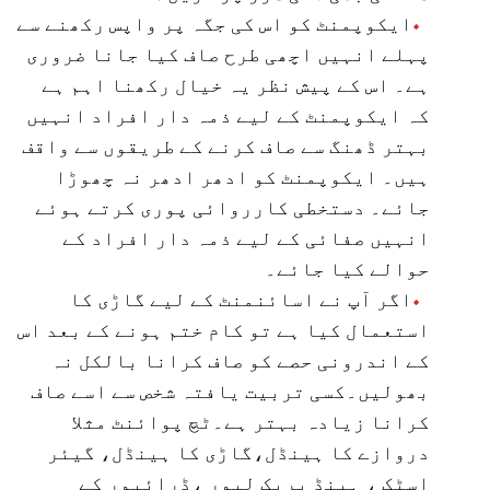
ایکوپمنٹ کو اس کی جگہ پر واپس رکھنے سے
پہلے انہیں اچھی طرح صاف کیا جانا ضروری
ہے۔ اس کے پیش نظر یہ خیال رکھنا اہم ہے
کہ ایکوپمنٹ کے لیے ذمہ دار افراد انہیں
بہتر ڈھنگ سے صاف کرنے کے طریقوں سے واقف
ہیں۔ ایکوپمنٹ کو ادھر ادھر نہ چھوڑا
جائے۔ دستخطی کارروائی پوری کرتے ہوئے
انہیں صفائی کے لیے ذمہ دار افراد کے
حوالے کیا جائے۔
اگر آپ نے اسائنمنٹ کے لیے گاڑی کا
استعمال کیا ہے تو کام ختم ہونے کے بعد اس
کے اندرونی حصے کو صاف کرانا بالکل نہ
بھولیں۔کسی تربیت یافتہ شخص سے اسے صاف
کرانا زیادہ بہتر ہے۔ٹچ پوائنٹ مثلا
دروازے کا ہینڈل،گاڑی کا ہینڈل، گیئر
اسٹک ، ہینڈ بریک لیور ،ڈرائیور کے