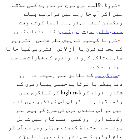
کووِڈ۔19سے بری طرح جوجھ رہے کسی علاقے
میں اگر آپ جا رہے ہیں تواس سے پہلے
ویکسین لینا بہتر ہے۔ ایسا کرتے وقت
محفوظ اور مؤثر ویکسین
کا انتخاب کریں۔
کرونا کیسیز کے پیش نظر شخصی انٹرویو
کے بجائے فون یا آن لائن انٹرویو کیا جانا
چاہیےتاکہ کرو نا وائرس کے خطرات سے سے
بچا جا سکے۔
سی ڈی سی
کے مطابق عمر رسیدہ دہ اور
ذیابیطس یا موٹاپے جیسی بیماریوں کے
شکار افراد کو high risk کی کیٹگری میں
رکھا گیا ہے۔ اگر آپ اس کیٹگری میں آتے
ہیں تو اس متعدی مرض کی شرح کو پیش نظر
رکھئے اور اور کسی ایسے کام میں شامل
ہونے سے احتیاط کیجئے جس کی وجہ سے آپ کو
عام لوگوں کےسیدے رابطے میں آنا پڑے۔