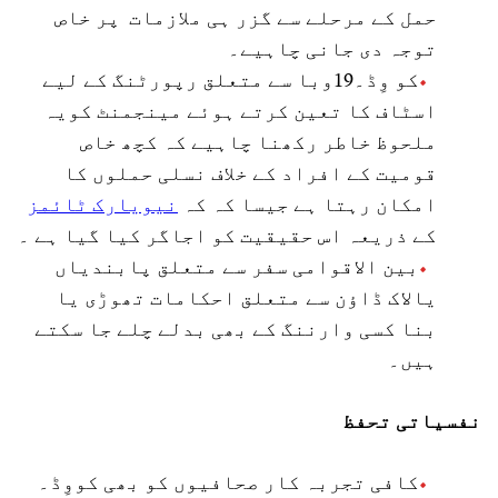
حمل کے مرحلے سے گزر ہی ملازمات پر خاص
توجہ دی جانی چاہیے۔
کو وِڈ۔19وبا سے متعلق رپورٹنگ کے لیے
اسٹاف کا تعین کرتے ہوئے مینجمنٹ کویہ
ملحوظ خاطر رکھنا چاہیے کہ کچھ خاص
قومیت کے افراد کے خلاف نسلی حملوں کا
امکان رہتا ہے جیسا کہ کہ
نیویارک ٹائمز
کے ذریعہ اس حقیقیت کو اجاگر کیا گیا ہے ۔
بین الاقوامی سفر سے متعلق پابندیاں
یالاک ڈاؤن سے متعلق احکامات تھوڑی یا
بنا کسی وارننگ کے بھی بدلے چلے جا سکتے
ہیں۔
نفسیاتی تحفظ
کافی تجربہ کار صحافیوں کو بھی کووِڈ۔