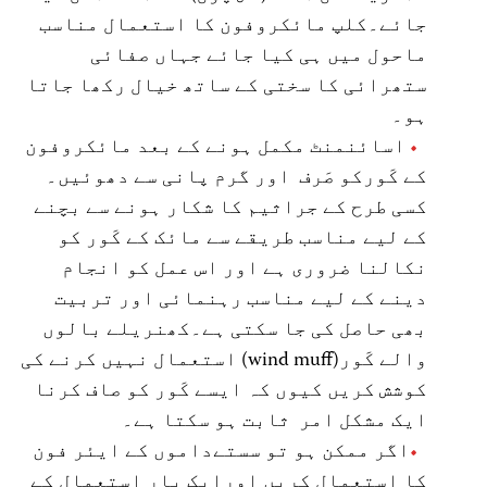
جائے۔کلپ مائکروفون کا استعمال مناسب
ماحول میں ہی کیا جائے جہاں صفائی
ستھرائی کا سختی کے ساتھ خیال رکھا جاتا
ہو۔
اسائنمنٹ مکمل ہونے کے بعد مائکروفون
کے کَورکو صَرف اور گرم پانی سے دھوئیں۔
کسی طرح کے جراثیم کا شکار ہونے سے بچنے
کے لیے مناسب طریقے سے مائک کے کَور کو
نکالنا ضروری ہے اور اس عمل کو انجام
دینے کے لیے مناسب رہنمائی اور تربیت
بھی حاصل کی جا سکتی ہے۔کھنریلے بالوں
والے کَور(wind muff) استعمال نہیں کرنے کی
کوشش کریں کیوں کہ ایسے کَور کو صاف کرنا
ایک مشکل امر ثابت ہو سکتا ہے۔
اگر ممکن ہو تو سستےداموں کے ایئر فون
کا استعمال کریں اورایک بار استعمال کے