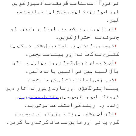
تو فوراََ اسےمناسب طریقے سے ڈسپوز کریں
اور اس کے بعد اچھی طرح اپنے ہاتھ دھو
لیں۔
اپنا چہرہ، ناک، منہ اورکان وغیرہ کو
چھونے سے احتراز کریں۔
دوسروں کےذریعہ استعمال شدہ دہ کپ یا
کٹلری سے کھانے اور پینے سے بچیں۔
آپ کے سارے بال ڈھکے ہونے چاہیے۔ اگر
بال لمبے ہیں تو انہیں باندھ لیں۔
کسی بھی اسائنمنٹ کی شروعات سے
پہلےاپنی گھڑی اور سارے زیورات اتار دیں
کیونکہ اس وائرس میں
مختلف سطحوں پر
زندہ رہ رہنے کی استطاعت ہوتی ہے۔
اگر آپ چشمہ پہنتے ہیں تو اسے مسلسل
گرم پانی اور صابن سے صاف کرتے رہا کریں۔