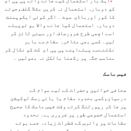
ایک بار استعمال کیے جانے والے پی پی ای
کو دوبارہ استعمال نہ کریں مثلا گلف،جوتے
کا کور اورباڈی سوٹ ۔ اگر کوئی ایکوپمنٹ
دوبارہ استعمال کیا جانے والا ہو توپہلے
اسے اچھی طرح ضرورصاف اور سینی ٹائز کر
لیں۔ کسی بھی متاثرہ مقام سے باہر
نکلنےسے پہلےاپنے پی پی ای کٹ کو نکال کر
مناسب جگہ پر رکھنا بالکل نہ بھولیں ۔
فیس ماسک
صحافی خواتین وحضرات کے لیے عوام کے
درمیان،کسی محدود مقام یا ہائی رسک لوکیشن
پر جا کر رپورٹنگ کرتے وقت فیس ماسک کا صحیح
استعمال خصوصی طور پر ضروری ہے۔ محدود
مقامات پر وائرس کے قطرات زیادہ جمے ہوتے