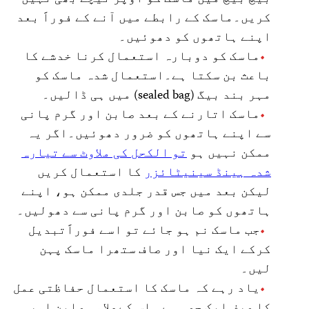
کریں۔ماسک کے رابطے میں آنے کے فوراََ بعد
اپنے ہاتھوں کو دھوئیں۔
ماسک کو دوبارہ استعمال کرنا خدشے کا
باعث بن سکتا ہے۔استعمال شدہ ماسک کو
مہر بند بیگ (sealed bag) میں ہی ڈالیں۔
ماسک اتارنے کے بعد صابن اور گرم پانی
سے اپنے ہاتھوں کو ضرور دھوئیں۔اگر یہ
ممکن نہیں ہو
تو الکحل کی ملاوٹ سے تیارہ
شدہ ہینڈ سینیٹائزر
کا استعمال کریں
لیکن بعد میں جس قدر جلدی ممکن ہو، اپنے
ہاتھوں کو صابن اور گرم پانی سے دھولیں۔
جب ماسک نم ہو جائے تو اسے فوراََتبدیل
کرکے ایک نیا اور صاف ستھرا ماسک پہن
لیں۔
یاد رہے کہ ماسک کا استعمال حفاظتی عمل
کا صرف ایک حصہ ہے۔ اس کےعلاوہ صابن اور