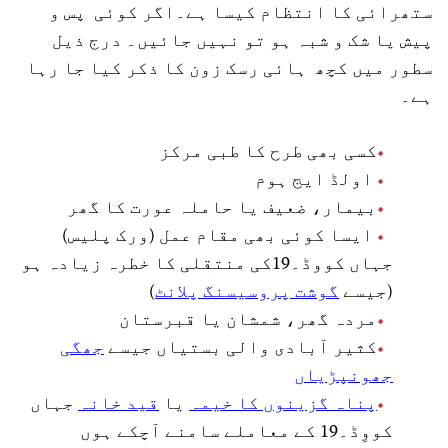
ستھرائی کا انتظام کیسا ہے۔اگر کوئی پس و
پیش یا شک و شبہ ہو تو نہیں جائیں۔ درج ذیل
سطور میں کچھ ہائی رسک زون کا ذکر کیا جا رہا
ہے۔
کسی بھی طرح کا طبی مرکز
اولڈ ایج ہوم
بیمار، ضعیف یا حاملہ عورت کا گھر
ایسا کوئی بھی مقام عمل (ورک پلیس)
جہاں کووڈ۔19کی منتقلی کا خطرہ زیادہ ہو
(جیسے
گوشت پروسیسنگ پلانٹ
)
مردہ گھر، شمشان یا قبرستان
کثیر آبادی والی بستیاں جیسے
جھگی
جھونپڑیاں
پناہ گزینوں کا خیمہ
یا
قید خانہ
جہاں
کووِڈ۔19 کے معاملے سامنے آچکے ہوں