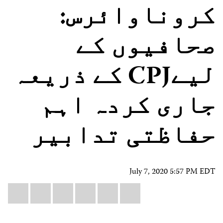
کروناوائرس:
صحافیوں کے
لیےCPJ کے ذریعہ
جاری کردہ اہم
حفاظتی تدابیر
July 7, 2020 5:57 PM EDT
Share
il
atsApp
LinkedIn
X
Facebook
Bluesky
this: