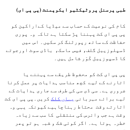
طبی پرسنل پروٹیکٹیو ایکوپمنٹ (پی پی ای)
کام کی نوعیت کے حساب سے میڈیا کےاراکین کو
پی پی ای کٹ پہننا پڑ سکتا ہے تاکہ وہ پوری
حفاظت کے ساتھ رپورٹنگ کر سکیں۔ اس میں
ڈسپلوزیبل گلف، فیس ماسک، باڈی سوٹ اورجوتے
کا ڈسپوزیبل کَوَر شامل ہیں۔
پی پی ای کٹ کو محفوظ طریقے سے پہننے یا
اتارنے کے لیے کچھ مناسب ہدایات پر عمل کرنا
ضروری ہے۔ سی ڈی سی کی طرف سے جاری ہدایات کے
لیے برائے مہربانی
یہاں کلک
کریں۔پی پی ای کٹ
اتارتے وقت محتاط رہناچاہیے کیونکہ یہی وہ
وقت ہے جب وائرس کی منتقلی کا سب سے زیادہ
خطرہ ہوتا ہے۔ اگر کوئی شک و شبہ ہو تو پھر