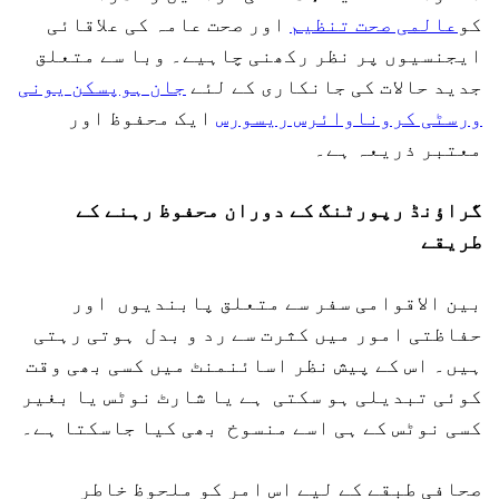
کو
عالمی صحت تنظیم
اور صحت عامہ کی علاقائی
ایجنسیوں پر نظر رکھنی چاہیے۔ وبا سے متعلق
جدید حالات کی جانکاری کے لئے
جان ہوپسکن یونی
ورسٹی کروناوائرس ریسورس
ایک محفوظ اور
معتبر ذریعہ ہے۔
گراؤنڈ رپورٹنگ کے دوران محفوظ رہنے کے
طریقے
بین الاقوامی سفر سے متعلق پابندیوں اور
حفاظتی امور میں کثرت سے رد و بدل ہوتی رہتی
ہیں۔ اس کے پیش نظر اسائنمنٹ میں کسی بھی وقت
کوئی تبدیلی ہو سکتی ہے یا شارٹ نوٹس یا بغیر
کسی نوٹس کے ہی اسے منسوخ بھی کیا جاسکتا ہے۔
صحافی طبقے کے لیے اس امر کو ملحوظ خاطر