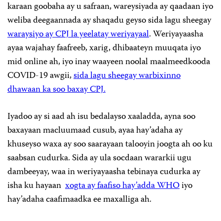
karaan goobaha ay u safraan, wareysiyada ay qaadaan iyo
weliba deegaannada ay shaqadu geyso sida lagu sheegay
waraysiyo ay CPJ la yeelatay weriyayaal
. Weriyayaasha
ayaa wajahay faafreeb, xarig, dhibaateyn muuqata iyo
mid online ah, iyo inay waayeen noolal maalmeedkooda
COVID-19 awgii,
sida lagu sheegay warbixinno
dhawaan ka soo baxay CPJ.
Iyadoo ay si aad ah isu bedalayso xaaladda, ayna soo
baxayaan macluumaad cusub, ayaa hay’adaha ay
khuseyso waxa ay soo saarayaan talooyin joogta ah oo ku
saabsan cudurka. Sida ay ula socdaan wararkii ugu
dambeeyay, waa in weriyayaasha tebinaya cudurka ay
isha ku hayaan
xogta ay faafiso hay’adda WHO
iyo
hay’adaha caafimaadka ee maxalliga ah.