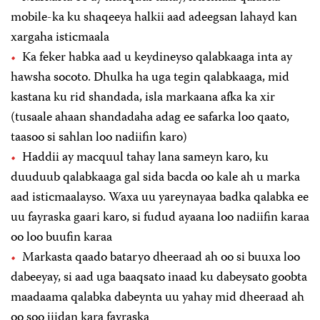
mobile-ka ku shaqeeya halkii aad adeegsan lahayd kan
xargaha isticmaala
Ka feker habka aad u keydineyso qalabkaaga inta ay
hawsha socoto. Dhulka ha uga tegin qalabkaaga, mid
kastana ku rid shandada, isla markaana afka ka xir
(tusaale ahaan shandadaha adag ee safarka loo qaato,
taasoo si sahlan loo nadiifin karo)
Haddii ay macquul tahay lana sameyn karo, ku
duuduub qalabkaaga gal sida bacda oo kale ah u marka
aad isticmaalayso. Waxa uu yareynayaa badka qalabka ee
uu fayraska gaari karo, si fudud ayaana loo nadiifin karaa
oo loo buufin karaa
Markasta qaado bataryo dheeraad ah oo si buuxa loo
dabeeyay, si aad uga baaqsato inaad ku dabeysato goobta
maadaama qalabka dabeynta uu yahay mid dheeraad ah
oo soo jiidan kara fayraska