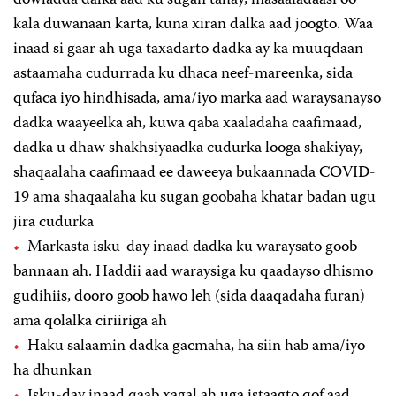
kala duwanaan karta, kuna xiran dalka aad joogto. Waa
inaad si gaar ah uga taxadarto dadka ay ka muuqdaan
astaamaha cudurrada ku dhaca neef-mareenka, sida
qufaca iyo hindhisada, ama/iyo marka aad waraysanayso
dadka waayeelka ah, kuwa qaba xaaladaha caafimaad,
dadka u dhaw shakhsiyaadka cudurka looga shakiyay,
shaqaalaha caafimaad ee daweeya bukaannada COVID-
19 ama shaqaalaha ku sugan goobaha khatar badan ugu
jira cudurka
Markasta isku-day inaad dadka ku waraysato goob
bannaan ah. Haddii aad waraysiga ku qaadayso dhismo
gudihiis, dooro goob hawo leh (sida daaqadaha furan)
ama qolalka ciriiriga ah
Haku salaamin dadka gacmaha, ha siin hab ama/iyo
ha dhunkan
Isku-day inaad qaab xagal ah uga istaagto qof aad