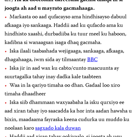
joogta ah aad u mayrato gacmahaaga.
Markasta oo aad qufacayso ama hindhisayso dabuul
afkaaga iyo sankaaga. Haddii aad ku qufacdo ama ku
hindhisto xaashi, durbadiiba ku tuur meel ku haboon,
kadibna si wanaagsan isaga dhaq gacmaha.
Iska ilaali taabashada wejigaaga, sankaaga, afkaaga,
dhagahaaga, iwm sida ay tilmaantay
BBC
Iska jir in aad wax ku cabto/cunto maacuunta ay
suurtagalka tahay inay dadka kale taabteen
Waa in la qariyo timaha oo dhan. Gadaal loo xiro
timaha dhaadheer
Iska siib dhammaan waxyaabaha la isku qurxiyo ee
aad xiran tahay iyo saacadda ka hor inta aadan hawsha u
bixin, maadaama fayraska keena cudurka uu muddo ku
noolaan karo
sagxado kala duwan
Haddii aad xiran tahay ookiyaalo, si joogta ah ugu