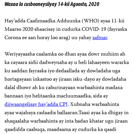
Waxaa la cusbooneysiiyay 14-kii Agoosto, 2020
Hay’adda Caafimaadka Adduunka (WHO) ayaa 11-kii
Maarso 2020 shaacisay in cudurka COVID-19 (fayraska
Corona ee aan horay loo arag) uu yahay
safmar
.
Weriyayaasha caalamka oo dhan ayaa dowr muhiim ah
ka cayaara sidii dadweynaha ay u heli lahaayeen wararka
ku aaddan fayraska iyo dedaallada ay dowladaha uga
hortagayaan inkastoo ay jiraan isku-dayo ay dowladaha
dalal dhowr ah ku caburinayaan warbaahinta madaxa
bannaan iyo helitaanka macluumaadka, sida ay
diiwaangelisay hay’adda CPJ
. Xubnaha warbaahinta
ayaa wajahaya cadaadis ballaaran.Taasi ayaa ka dhigay in
shaqaalaha warbaahinta ay inta badan khatar ugu jiraan
qaadidda caabuqa, maadaama ay cudurka ka qaadi