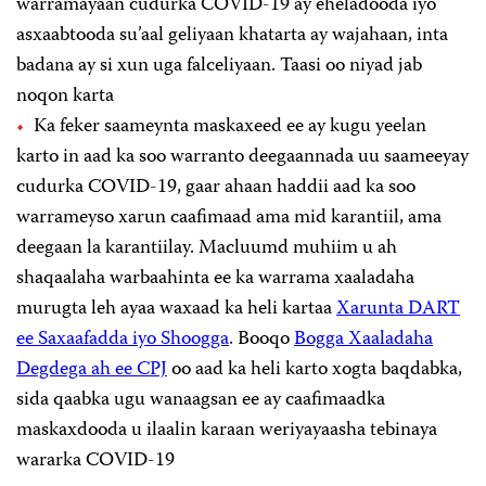
warramayaan cudurka COVID-19 ay eheladooda iyo
asxaabtooda su’aal geliyaan khatarta ay wajahaan, inta
badana ay si xun uga falceliyaan. Taasi oo niyad jab
noqon karta
Ka feker saameynta maskaxeed ee ay kugu yeelan
karto in aad ka soo warranto deegaannada uu saameeyay
cudurka COVID-19, gaar ahaan haddii aad ka soo
warrameyso xarun caafimaad ama mid karantiil, ama
deegaan la karantiilay. Macluumd muhiim u ah
shaqaalaha warbaahinta ee ka warrama xaaladaha
murugta leh ayaa waxaad ka heli kartaa
Xarunta DART
ee Saxaafadda iyo Shoogga
. Booqo
Bogga Xaaladaha
Degdega ah ee CPJ
oo aad ka heli karto xogta baqdabka,
sida qaabka ugu wanaagsan ee ay caafimaadka
maskaxdooda u ilaalin karaan weriyayaasha tebinaya
wararka COVID-19