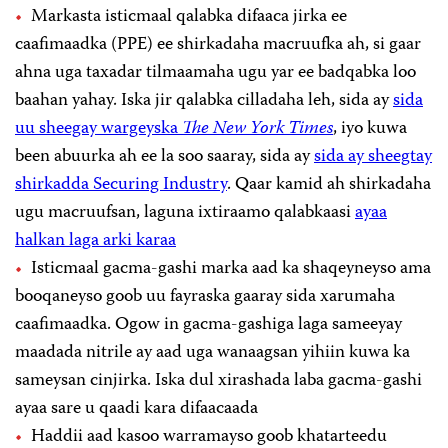
Markasta isticmaal qalabka difaaca jirka ee
caafimaadka (PPE) ee shirkadaha macruufka ah, si gaar
ahna uga taxadar tilmaamaha ugu yar ee badqabka loo
baahan yahay. Iska jir qalabka cilladaha leh, sida ay
sida
uu sheegay wargeyska
The New York Times
, iyo kuwa
been abuurka ah ee la soo saaray, sida ay
sida ay sheegtay
shirkadda Securing Industry
. Qaar kamid ah shirkadaha
ugu macruufsan, laguna ixtiraamo qalabkaasi
ayaa
halkan laga arki karaa
Isticmaal gacma-gashi marka aad ka shaqeyneyso ama
booqaneyso goob uu fayraska gaaray sida xarumaha
caafimaadka. Ogow in gacma-gashiga laga sameeyay
maadada nitrile ay aad uga wanaagsan yihiin kuwa ka
sameysan cinjirka. Iska dul xirashada laba gacma-gashi
ayaa sare u qaadi kara difaacaada
Haddii aad kasoo warramayso goob khatarteedu