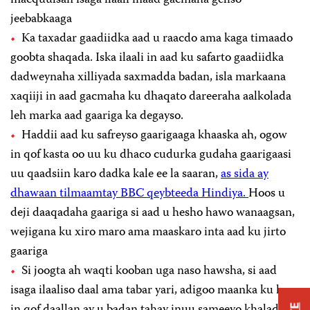
jeebabkaaga
Ka taxadar gaadiidka aad u raacdo ama kaga timaado
goobta shaqada. Iska ilaali in aad ku safarto gaadiidka
dadweynaha xilliyada saxmadda badan, isla markaana
xaqiiji in aad gacmaha ku dhaqato dareeraha aalkolada
leh marka aad gaariga ka degayso.
Haddii aad ku safreyso gaarigaaga khaaska ah, ogow
in qof kasta oo uu ku dhaco cudurka gudaha gaarigaasi
uu qaadsiin karo dadka kale ee la saaran,
as sida ay
dhawaan tilmaamtay BBC qeybteeda Hindiya.
Hoos u
deji daaqadaha gaariga si aad u hesho hawo wanaagsan,
wejigana ku xiro maro ama maaskaro inta aad ku jirto
gaariga
Si joogta ah waqti kooban uga naso hawsha, si aad
isaga ilaaliso daal ama tabar yari, adigoo maanka ku haya
in qof daallan ay u badan tahay inuu sameeyo khalad ku