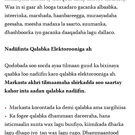
Waa in si gaar ah looga taxadaro gacanka albaabka,
isteerinka, marshada, haanbareegga, muraayadaha
geesaha, meesha madaxa la saarto, suumanka,
dhashboorka iyo gacanka daaqadaha lagu dallaco.
Nadiifinta Qalabka Elektorooniga ah
Qodobada soo socda ayaa tilmaan guud ka bixinaya
qaabka loo nadiifin karo qalabka elektorooniga ah.
Markasta akhri tilmaamaha shirkadda soo saartay
kahor inta aadan qalabka nadiifin.
Markasta korontada ka demi qalabka ama xargihiisa
Ka fogee qalabka dhammaan dareeraha, hana
isticmaalin sunta wax lagu buufiyo, kiimikada dharka
lagu dhaqo iyo tan wax lagu rugo. Dhammaantood