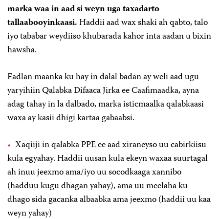
marka waa in aad si weyn uga taxadarto
tallaabooyinkaasi.
Haddii aad wax shaki ah qabto, talo
iyo tababar weydiiso khubarada kahor inta aadan u bixin
hawsha.
Fadlan maanka ku hay in dalal badan ay weli aad ugu
yaryihiin Qalabka Difaaca Jirka ee Caafimaadka, ayna
adag tahay in la dalbado, marka isticmaalka qalabkaasi
waxa ay kasii dhigi kartaa gabaabsi.
Xaqiiji in qalabka PPE ee aad xiraneyso uu cabirkiisu
kula egyahay. Haddii uusan kula ekeyn waxaa suurtagal
ah inuu jeexmo ama/iyo uu socodkaaga xannibo
(hadduu kugu dhagan yahay), ama uu meelaha ku
dhago sida gacanka albaabka ama jeexmo (haddii uu kaa
weyn yahay)