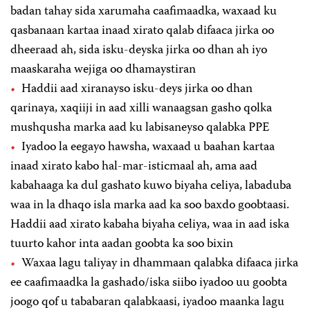
badan tahay sida xarumaha caafimaadka, waxaad ku
qasbanaan kartaa inaad xirato qalab difaaca jirka oo
dheeraad ah, sida isku-deyska jirka oo dhan ah iyo
maaskaraha wejiga oo dhamaystiran
Haddii aad xiranayso isku-deys jirka oo dhan
qarinaya, xaqiiji in aad xilli wanaagsan gasho qolka
mushqusha marka aad ku labisaneyso qalabka PPE
Iyadoo la eegayo hawsha, waxaad u baahan kartaa
inaad xirato kabo hal-mar-isticmaal ah, ama aad
kabahaaga ka dul gashato kuwo biyaha celiya, labaduba
waa in la dhaqo isla marka aad ka soo baxdo goobtaasi.
Haddii aad xirato kabaha biyaha celiya, waa in aad iska
tuurto kahor inta aadan goobta ka soo bixin
Waxaa lagu taliyay in dhammaan qalabka difaaca jirka
ee caafimaadka la gashado/iska siibo iyadoo uu goobta
joogo qof u tababaran qalabkaasi, iyadoo maanka lagu