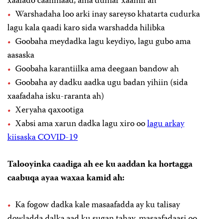
xaalado caafimaad, ama dumar xaamil ah
Warshadaha loo arki inay sareyso khatarta cudurka
lagu kala qaadi karo sida warshadda hilibka
Goobaha meydadka lagu keydiyo, lagu gubo ama
aasaska
Goobaha karantiilka ama deegaan bandow ah
Goobaha ay dadku aadka ugu badan yihiin (sida
xaafadaha isku-raranta ah)
Xeryaha qaxootiga
Xabsi ama xarun dadka lagu xiro oo
lagu arkay
kiisaska COVID-19
Talooyinka caadiga ah ee ku aaddan ka hortagga
caabuqa ayaa waxaa kamid ah:
Ka fogow dadka kale masaafadda ay ku talisay
dowladda dalka aad ku sugan tahay, masaafadaasi oo