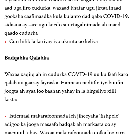
aad uga jiro cudurka, waxaad khatar ugu jirtaa inaad
goobaha caafimaadka kula kulanto dad qaba COVID-19,
sidaana ay sare ugu kacdo suurtagalnimada ah inaad
qaado cudurka
Cun hilib la kariyay iyo ukunta oo keliya
Badqabka Qalabka
Waxaa xaqiiq ah in cudurka COVID-19 uu ku faafi karo
qalab uu gaaray fayraska. Hannaan nadiifin iyo buufin
joogta ah ayaa loo baahan yahay in la hirgeliyo xilli
kasta:
Isticmaal makarafoonnada leh jiheeyaha ‘fishpole’
adigoo ka jooga masaafo badqab ah markasta oo ay
macquul tahay. Waxaa makarafoonnada qofka loo xiro