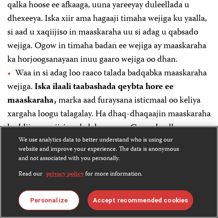
qalka hoose ee afkaaga, uuna yareeyay duleellada u
dhexeeya. Iska xiir ama hagaaji timaha wejiga ku yaalla,
si aad u xaqiijiso in maaskaraha uu si adag u qabsado
wejiga. Ogow in timaha badan ee wejiga ay maaskaraha
ka horjoogsanayaan inuu gaaro wejiga oo dhan.
Waa in si adag loo raaco talada badqabka maaskaraha
wejiga.
Iska ilaali taabashada qeybta hore ee
maaskaraha,
marka aad furaysana isticmaal oo keliya
xargaha loogu talagalay. Ha dhaq-dhaqaajin maaskaraha
haddii aanay jirin sabab keenaysa. Gacmaha dhaqo
durbadiiba marka aad taabato maaskaraha.
We use analytics data to better understand who is using our
website and improve your experience. The data is anonymous
Dib-u-isticmaalka maaskaraha ayaa ah mid khatar
and not associated with you personally.
badan. Markasta si wanaagsan bac afka ka xiran ugu
Read our
privacy policy
for more information.
tuur maaskaraha aad isticmaasho.
Markasta gacmaha ku dhaqo saabuun iyo biyo kulul
Personalize
Accept recommended cookies
ama dareeraha gacma dhaqa ah ee alaakolada leh