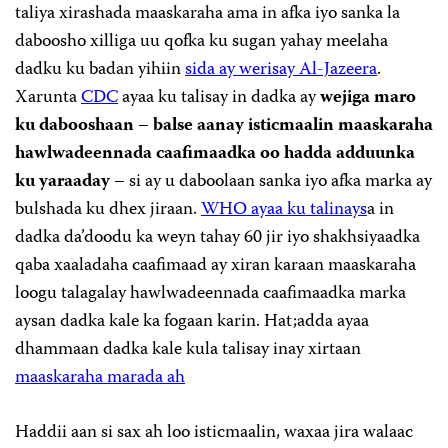
taliya xirashada maaskaraha ama in afka iyo sanka la
daboosho xilliga uu qofka ku sugan yahay meelaha
dadku ku badan yihiin
sida ay werisay Al-Jazeera
.
Xarunta
CDC
ayaa ku talisay in dadka ay
wejiga maro
ku dabooshaan – balse aanay isticmaalin maaskaraha
hawlwadeennada caafimaadka oo hadda adduunka
ku yaraaday –
si ay u daboolaan sanka iyo afka marka ay
bulshada ku dhex jiraan.
WHO ayaa ku talinays
a in
dadka da’doodu ka weyn tahay 60 jir iyo shakhsiyaadka
qaba xaaladaha caafimaad ay xiran karaan maaskaraha
loogu talagalay hawlwadeennada caafimaadka marka
aysan dadka kale ka fogaan karin. Hat;adda ayaa
dhammaan dadka kale kula talisay inay xirtaan
maaskaraha marada ah
Haddii aan si sax ah loo isticmaalin, waxaa jira walaac