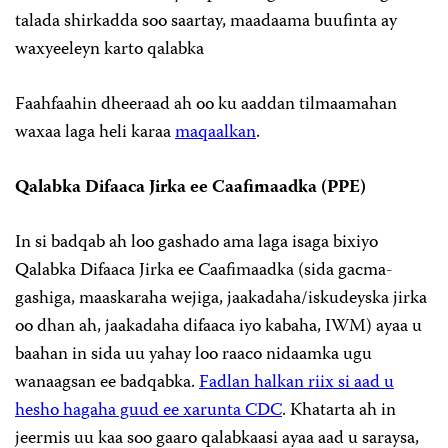
talada shirkadda soo saartay, maadaama buufinta ay
waxyeeleyn karto qalabka
Faahfaahin dheeraad ah oo ku aaddan tilmaamahan
waxaa laga heli karaa
maqaalkan
.
Qalabka Difaaca Jirka ee Caafimaadka (PPE)
In si badqab ah loo gashado ama laga isaga bixiyo
Qalabka Difaaca Jirka ee Caafimaadka (sida gacma-
gashiga, maaskaraha wejiga, jaakadaha/iskudeyska jirka
oo dhan ah, jaakadaha difaaca iyo kabaha, IWM) ayaa u
baahan in sida uu yahay loo raaco nidaamka ugu
wanaagsan ee badqabka.
Fadlan halkan riix si aad u
hesho hagaha guud ee xarunta CDC
. Khatarta ah in
jeermis uu kaa soo gaaro qalabkaasi ayaa aad u saraysa,