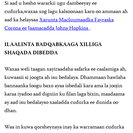
Si aad u hesho wararkii ugu dambeeyay ee
cudurka,waxaa xog lagu kalsoonaan karo oo ammaan ah
aad ka helaysaa
Xarunta Macluumaadka Fayraska
Corona ee Jaamacadda Johns Hopkins
.
ILAALINTA BADQABKAAGA XILLIGA
SHAQADA DIBEDDA
Waxaa weli taagan xayiraadaha safarka ee caalamiga ah,
kuwaasii si joogta ah isu bedalaya. Dhammaan hawlaha
bannaanka loogu baxo ayaa isbedali kara ama la joojin
karaa iyadoo aad digniin ku filan laga bixin, maadaama
ay aad isu bedalayso xaaladda cudurka ee dunida oo
dhan.
Waa in kuwa qorsheynaya inay ka warramaan cudurka