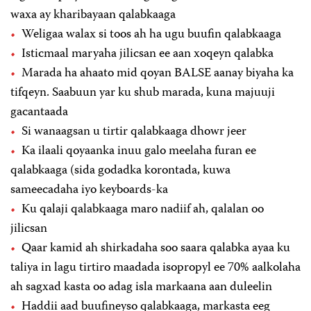
waxa ay kharibayaan qalabkaaga
Weligaa walax si toos ah ha ugu buufin qalabkaaga
Isticmaal maryaha jilicsan ee aan xoqeyn qalabka
Marada ha ahaato mid qoyan BALSE aanay biyaha ka
tifqeyn. Saabuun yar ku shub marada, kuna majuuji
gacantaada
Si wanaagsan u tirtir qalabkaaga dhowr jeer
Ka ilaali qoyaanka inuu galo meelaha furan ee
qalabkaaga (sida godadka korontada, kuwa
sameecadaha iyo keyboards-ka
Ku qalaji qalabkaaga maro nadiif ah, qalalan oo
jilicsan
Qaar kamid ah shirkadaha soo saara qalabka ayaa ku
taliya in lagu tirtiro maadada isopropyl ee 70% aalkolaha
ah sagxad kasta oo adag isla markaana aan duleelin
Haddii aad buufineyso qalabkaaga, markasta eeg