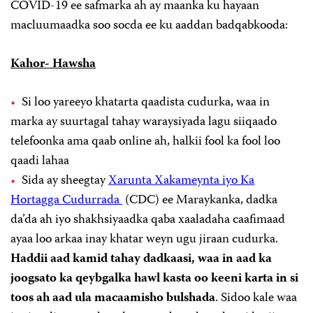
COVID-19 ee safmarka ah ay maanka ku hayaan
macluumaadka soo socda ee ku aaddan badqabkooda:
Kahor- Hawsha
Si loo yareeyo khatarta qaadista cudurka, waa in
marka ay suurtagal tahay waraysiyada lagu siiqaado
telefoonka ama qaab online ah, halkii fool ka fool loo
qaadi lahaa
Sida ay sheegtay
Xarunta Xakameynta iyo Ka
Hortagga Cudurrada
(CDC) ee Maraykanka, dadka
da’da ah iyo shakhsiyaadka qaba xaaladaha caafimaad
ayaa loo arkaa inay khatar weyn ugu jiraan cudurka.
Haddii aad kamid tahay dadkaasi, waa in aad ka
joogsato ka qeybgalka hawl kasta oo keeni karta in si
toos ah aad ula macaamisho bulshada
. Sidoo kale waa