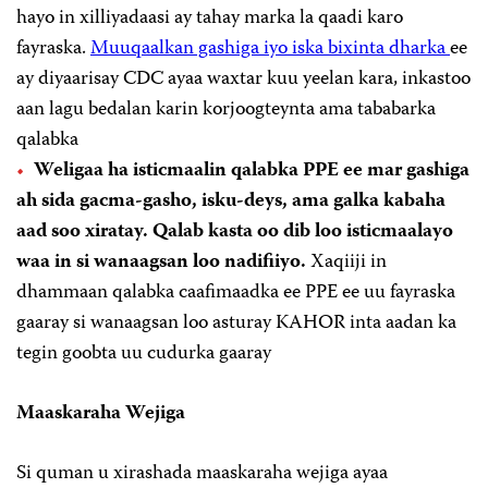
hayo in xilliyadaasi ay tahay marka la qaadi karo
fayraska.
Muuqaalkan gashiga iyo iska bixinta dharka
ee
ay diyaarisay CDC ayaa waxtar kuu yeelan kara, inkastoo
aan lagu bedalan karin korjoogteynta ama tababarka
qalabka
Weligaa ha isticmaalin qalabka PPE ee mar gashiga
ah sida gacma-gasho, isku-deys, ama galka kabaha
aad soo xiratay. Qalab kasta oo dib loo isticmaalayo
waa in si wanaagsan loo nadifiiyo.
Xaqiiji in
dhammaan qalabka caafimaadka ee PPE ee uu fayraska
gaaray si wanaagsan loo asturay KAHOR inta aadan ka
tegin goobta uu cudurka gaaray
Maaskaraha Wejiga
Si quman u xirashada maaskaraha wejiga ayaa