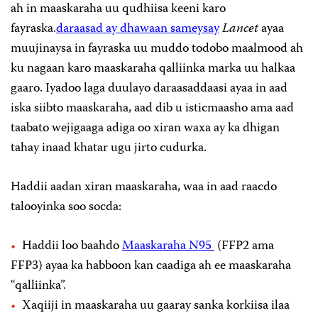
ah in maaskaraha uu qudhiisa keeni karo
fayraska.
daraasad ay dhawaan sameysay
Lancet
ayaa
muujinaysa in fayraska uu muddo todobo maalmood ah
ku nagaan karo maaskaraha qalliinka marka uu halkaa
gaaro. Iyadoo laga duulayo daraasaddaasi ayaa in aad
iska siibto maaskaraha, aad dib u isticmaasho ama aad
taabato wejigaaga adiga oo xiran waxa ay ka dhigan
tahay inaad khatar ugu jirto cudurka.
Haddii aadan xiran maaskaraha, waa in aad raacdo
talooyinka soo socda:
Haddii loo baahdo
Maaskaraha N95
(FFP2 ama
FFP3) ayaa ka habboon kan caadiga ah ee maaskaraha
“qalliinka”.
Xaqiiji in maaskaraha uu gaaray sanka korkiisa ilaa