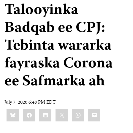
Talooyinka
Badqab ee CPJ:
Tebinta wararka
fayraska Corona
ee Safmarka ah
July 7, 2020 6:48 PM EDT
Share
Bluesky
Facebook
LinkedIn
X
WhatsApp
Email
this: