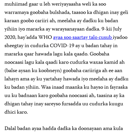
muhiimad gaar u leh weriyayaasha weli ka soo
warramaya goobaha bulshada, taasoo ka dhigan inay geli
karaan goobo cariiri ah, meelaha ay dadku ku badan
yihiin iyo mararka ay waraysanayaan dadka. 9-kii July
2020, hay’adda WHO
ayaa soo saartay talo cusub
iyadoo
sheegtay in cudurka COVID-19 ay u badan tahay in
mararka qaar hawada lagu kala qaado. Goobaha
noocaasi lagu kala qaadi karo cudurka waxaa kamid ah
(balse aysan ku koobneyn) goobaha cariiriga ah ee aan
lahayn ama ay ku yartahay hawada iyo meelaha ay dadku
ku badan yihiin. Waa inaad maanka ku hayso in fayraska
uu ku badnaan karo goobaha noocaasi ah, taasina ay ka
dhigan tahay inay sareyso fursadda uu cudurka kuugu
dhici karo.
Dalal badan ayaa hadda dadka ka doonayaan ama kula