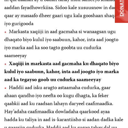
DONATE
aaddan fayadhowrkiisa. Sidoo kale xusuusnow in dadka
qaar ay masaafo dheer gaari ugu kala gooshaan shaqada
iyo gurigooda
Markasta xaqiiji in aad gacmaha si wanaagsan ugu
dhaqato biyo kulul iyo saabuun, kahor, inta aad joogto
iyo marka aad ka soo tagto goobta uu cudurka
saameeyay
Xaqiiji in markasta aad gacmaha ku dhaqato biyo
kulul iyo saabuun, kahor, inta aad joogto iyo marka
aad ka tegayso goob uu cudurka saameeyay
Haddii aad isku aragto astaamaha cudurka, gaar
ahaan qandho iyo neefta oo kugu dhagta, ka feker
qaabkii aad ku raadsan lahayn daryeel caafimaadka.
Hay’adaha caafimaadka dowladaha qaarkood ayaa
hadda ku taliya in aad is-karantiisho si aadan dadka kale
u gaarsiin cudurka. Haddii aad ku sugan tahay dal uu