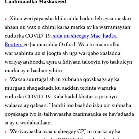
Caafimaadka Maskaxeed
Xitaa weriyayaasha khibradda badan leh ayaa maskax
ahaan uu wax u dhimi karaa marka ay ka warramayaan
cudurka COVID-19,
sida uu sheegay Mac-hadka
Reuters
ee Jaamacadda Oxford. Waa in maamulka
warbaahinta uu si joogta ah uga warqabo xaaladda
weriyayaashooda, ayna u fidiyaan talooyin iyo taakuleyn
marka ay u baahan yihiin
Waxaa suurtagal ah in xubnaha qoyskaaga ay ka
murgaan shaqadaada ku aaddan tebinta wararka
cudurka COVID-19. Kala hadal khatarta jirta iyo
walaaca ay qabaan. Haddii loo baahdo isku xir xubnaha
qoyskaaga iyo la-taliyayaasha caafimaadka ee hay’adaada
si ay u wadahadlaan.
Weriyayaasha ayaa u sheegay CPJ in marka ay ka