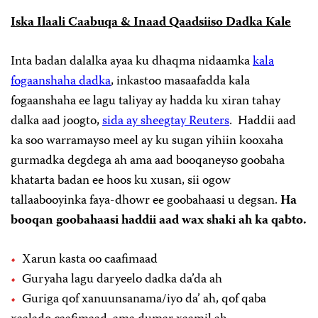
Iska Ilaali Caabuqa & Inaad Qaadsiiso Dadka Kale
Inta badan dalalka ayaa ku dhaqma nidaamka
kala
fogaanshaha dadka
, inkastoo masaafadda kala
fogaanshaha ee lagu taliyay ay hadda ku xiran tahay
dalka aad joogto,
sida ay sheegtay Reuters
. Haddii aad
ka soo warramayso meel ay ku sugan yihiin kooxaha
gurmadka degdega ah ama aad booqaneyso goobaha
khatarta badan ee hoos ku xusan, sii ogow
tallaabooyinka faya-dhowr ee goobahaasi u degsan.
Ha
booqan goobahaasi haddii aad wax shaki ah ka qabto.
Xarun kasta oo caafimaad
Guryaha lagu daryeelo dadka da’da ah
Guriga qof xanuunsanama/iyo da’ ah, qof qaba