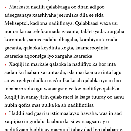
Markasta nadiifi qalabkaaga oo dhan adigoo
adeegsanaya xaashiyaha jeermiska dila ee sida
Meliseptol, kadibna nadiifinaya. Qalabkaasi waxa uu
noqon karaa telefoonnada gacanta, tablet-yada, xargaha
korontada, sameecadaha dhagaha, kombiyuutarrada
gacanta, qalabka keydinta xogta, kaamerooyinka,
kaararka aqoonsiga iyo xargaha kaararka
Xaqiiji in markale qalabka la nadiifiyo ka hor inta
aadan ku laaban xaruntaada, isla markaana arinta lagu
sii wargeliyo dadka mas’uulka ka ah qalabka iyo in loo
tababaro sida ugu wanaagsan ee loo nadiifiyo qalabka.
Xaqiiji in aanay jirin qalab meel la isaga tuuray oo aanu
hubin qofka mas’uulka ka ah nadiifintiisa
Haddii aad gaari u isticmaalayso hawsha, waa in aad
xaqiijiso in gudaha baabuurka si wanaagsan ay u
nadiifiyaan haddii ay macquul tahay dad loo tababaray.