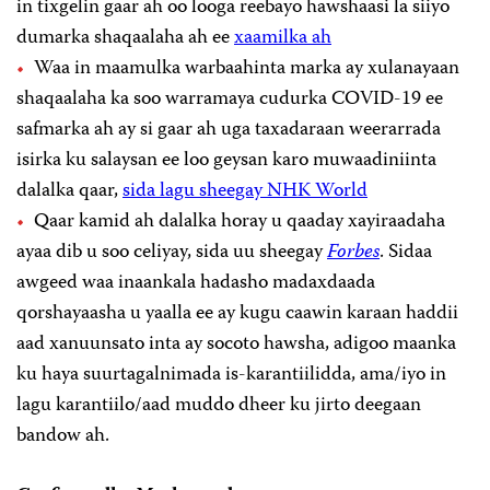
in tixgelin gaar ah oo looga reebayo hawshaasi la siiyo
dumarka shaqaalaha ah ee
xaamilka ah
Waa in maamulka warbaahinta marka ay xulanayaan
shaqaalaha ka soo warramaya cudurka COVID-19 ee
safmarka ah ay si gaar ah uga taxadaraan weerarrada
isirka ku salaysan ee loo geysan karo muwaadiniinta
dalalka qaar,
sida lagu sheegay NHK World
Qaar kamid ah dalalka horay u qaaday xayiraadaha
ayaa dib u soo celiyay, sida uu sheegay
Forbes
. Sidaa
awgeed waa inaankala hadasho madaxdaada
qorshayaasha u yaalla ee ay kugu caawin karaan haddii
aad xanuunsato inta ay socoto hawsha, adigoo maanka
ku haya suurtagalnimada is-karantiilidda, ama/iyo in
lagu karantiilo/aad muddo dheer ku jirto deegaan
bandow ah.