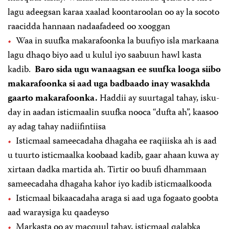
lagu adeegsan karaa xaalad koontaroolan oo ay la socoto
raacidda hannaan nadaafadeed oo xooggan
Waa in suufka makarafoonka la buufiyo isla markaana
lagu dhaqo biyo aad u kulul iyo saabuun hawl kasta
kadib.
Baro sida ugu wanaagsan ee suufka looga siibo
makarafoonka si aad uga badbaado inay wasakhda
gaarto makarafoonka.
Haddii ay suurtagal tahay, isku-
day in aadan isticmaalin suufka nooca “dufta ah”, kaasoo
ay adag tahay nadiifintiisa
Isticmaal sameecadaha dhagaha ee raqiiiska ah is aad
u tuurto isticmaalka koobaad kadib, gaar ahaan kuwa ay
xirtaan dadka martida ah. Tirtir oo buufi dhammaan
sameecadaha dhagaha kahor iyo kadib isticmaalkooda
Isticmaal bikaacadaha araga si aad uga fogaato goobta
aad waraysiga ku qaadeyso
Markasta oo ay macquul tahay, isticmaal qalabka