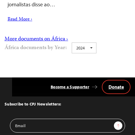
jornalistas disse ao…
Read More ›
More documents on África ›
África documents by Year:
2024
Donate
Become a Supporter
Back
to
Top
Subscribe to CPJ Newsletters:
Email
Sign Up
Address