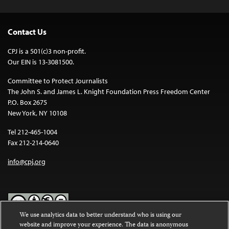
Contact Us
CPJ is a 501(c)3 non-profit.
Our EIN is 13-3081500.
Committee to Protect Journalists
The John S. and James L. Knight Foundation Press Freedom Center
P.O. Box 2675
New York, NY 10108
Tel 212-465-1004
Fax 212-214-0640
info@cpj.org
We use analytics data to better understand who is using our
website and improve your experience. The data is anonymous
Except where noted, text on this website is licensed under a
Creative