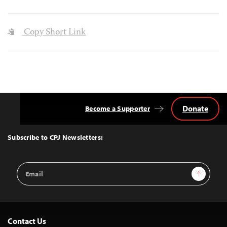
Copy Short Link
Donate
Become a Supporter
Back
to
Top
Subscribe to CPJ Newsletters:
Email
Sign Up
Address
Contact Us