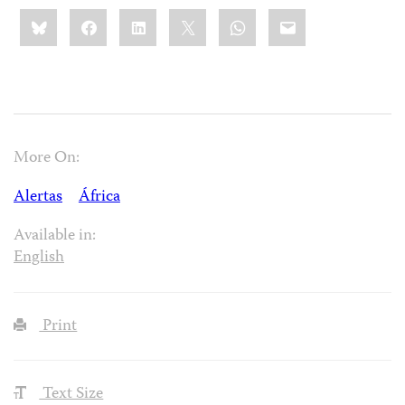
Share
Bluesky
Facebook
LinkedIn
X
WhatsApp
Email
this:
More On:
Alertas
África
Available in:
English
Print
Text Size