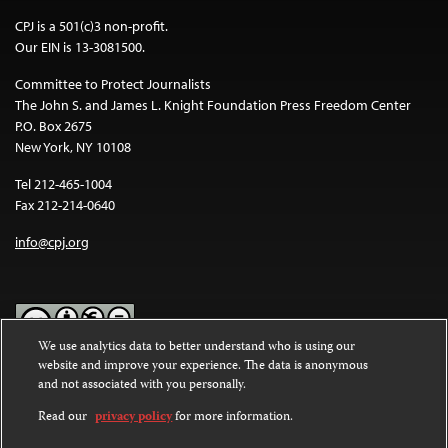
CPJ is a 501(c)3 non-profit.
Our EIN is 13-3081500.
Committee to Protect Journalists
The John S. and James L. Knight Foundation Press Freedom Center
P.O. Box 2675
New York, NY 10108
Tel 212-465-1004
Fax 212-214-0640
info@cpj.org
We use analytics data to better understand who is using our
website and improve your experience. The data is anonymous
Except where noted, text on this website is licensed under a
Creative
and not associated with you personally.
Commons Attribution-NonCommercial-NoDerivatives 4.0
International License
.
Read our
privacy policy
for more information.