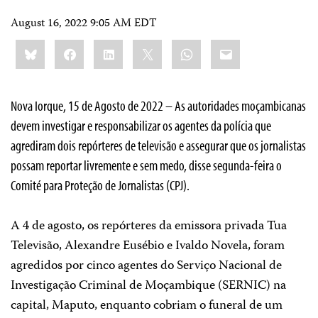
August 16, 2022 9:05 AM EDT
Share
Bluesky
Facebook
LinkedIn
X
WhatsApp
Email
this:
Nova Iorque, 15 de Agosto de 2022 – As autoridades moçambicanas
devem investigar e responsabilizar os agentes da polícia que
agrediram dois repórteres de televisão e assegurar que os jornalistas
possam reportar livremente e sem medo, disse segunda-feira o
Comité para Proteção de Jornalistas (CPJ).
A 4 de agosto, os repórteres da emissora privada Tua
Televisão, Alexandre Eusébio e Ivaldo Novela, foram
agredidos por cinco agentes do Serviço Nacional de
Investigação Criminal de Moçambique (SERNIC) na
capital, Maputo, enquanto cobriam o funeral de um