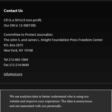
Contact Us
CPJ is a 501(c)3 non-profit.
Our EIN is 13-3081500.
Committee to Protect Journalists
The John S. and James L. Knight Foundation Press Freedom Center
P.O. Box 2675
New York, NY 10108
Tel 212-465-1004
Fax 212-214-0640
info@cpj.org
We use analytics data to better understand who is using our
website and improve your experience. The data is anonymous
and not associated with you personally.
Except where noted, text on this website is licensed under a
Creative
Commons Attribution-NonCommercial-NoDerivatives 4.0 International