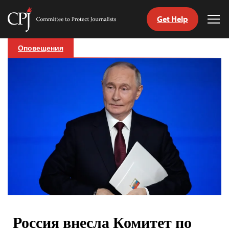
Get Help
Committee
Tog
to
Me
Skip
Protect
Оповещения
to
Journalists
content
tch
nguage
Россия внесла Комитет по