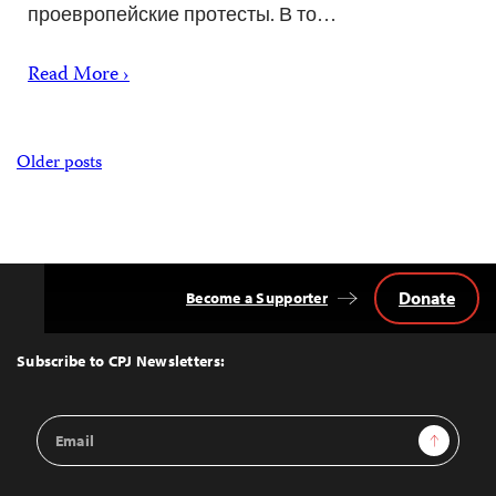
проевропейские протесты. В то…
Read More ›
Posts
Older posts
navigation
Donate
Become a Supporter
Back
to
Top
Subscribe to CPJ Newsletters:
Email
Sign Up
Address