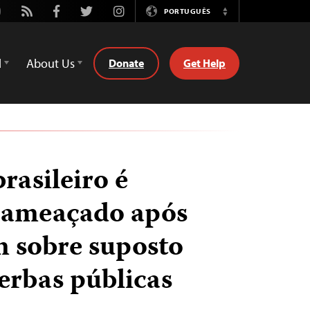
utube
Rss
Facebook
Twitter
Instagram
PORTUGUÊS
Switch
Language
d
About Us
Donate
Get Help
brasileiro é
 ameaçado após
 sobre suposto
verbas públicas