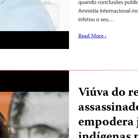
quando conclusões public
Amnistia Internacional
infetou o seu…
Read More ›
Viúva do r
assassinad
empodera j
indígenas 