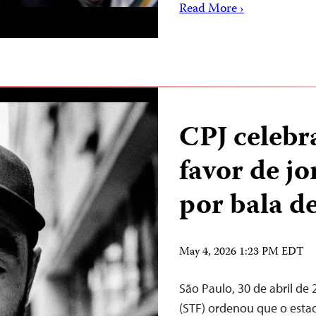
Read More ›
CPJ celebr
favor de jo
por bala d
May 4, 2026 1:23 PM EDT
São Paulo, 30 de abril d
(STF) ordenou que o est