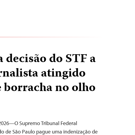
a decisão do STF a
rnalista atingido
e borracha no olho
e 2026—O Supremo Tribunal Federal
ado de São Paulo pague uma indenização de