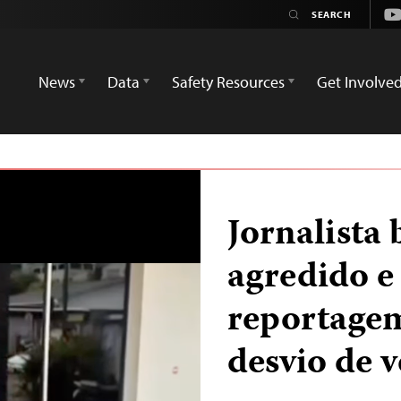
Yo
News
Data
Safety Resources
Get Involve
Jornalista 
agredido e
reportagem
desvio de 