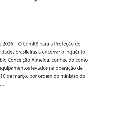
o
T
de 2026—O Comitê para a Proteção de
ridades brasileiras a encerrar o inquérito
 Pablo Conceição Almeida, conhecido como
s equipamentos levados na operação de
 10 de março, por ordem do ministro do
l…