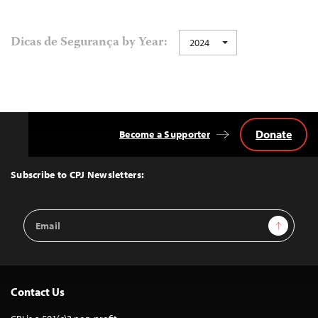
Dicas de Segurança by Year:
2024
Donate
Become a Supporter
Back
to
Top
Subscribe to CPJ Newsletters:
Email
Sign Up
Address
Contact Us