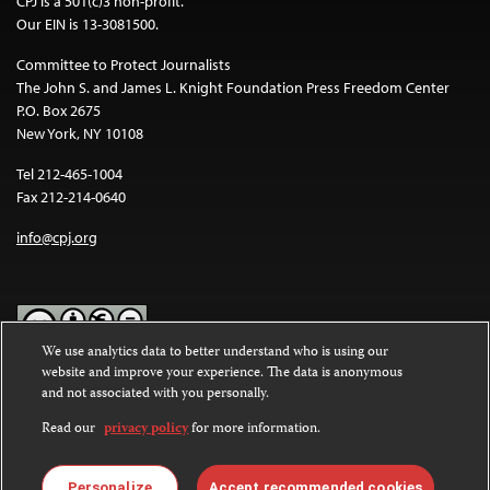
CPJ is a 501(c)3 non-profit.
Our EIN is 13-3081500.
Committee to Protect Journalists
The John S. and James L. Knight Foundation Press Freedom Center
P.O. Box 2675
New York, NY 10108
Tel 212-465-1004
Fax 212-214-0640
info@cpj.org
We use analytics data to better understand who is using our
website and improve your experience. The data is anonymous
Except where noted, text on this website is licensed under a
Creative
and not associated with you personally.
Commons Attribution-NonCommercial-NoDerivatives 4.0
International License
.
Read our
privacy policy
for more information.
Images and other media are not covered by the Creative Commons
license. For more information about permissions, see our
FAQs
.
Personalize
Accept recommended cookies