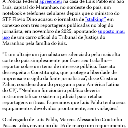
A Polícia Federal
apreendeu
na casa de Luís Pablo em São
Luís, capital do Maranhão, no nordeste do país, um
notebook e telefones celulares depois que o ministro do
STF Flávio Dino acusou o jornalista de
“stalking”
em
conexão com três reportagens publicadas no blog do
jornalista, em novembro de 2025, apontando
suposto mau
uso
de um carro oficial do Tribunal de Justiça do
Maranhão pela família do juiz.
“É um ultraje um jornalista ser silenciado pela mais alta
corte do país simplesmente por fazer seu trabalho—
reportar sobre um tema de interesse público. Esse ato
desrespeita a Constituição, que protege a liberdade de
imprensa e o sigilo da fonte jornalística”, disse Cristina
Zahar, coordenadora do programa para América Latina
do CPJ. “Nenhum funcionário público deveria
instrumentalizar o sistema judicial para retaliar
reportagens críticas. Esperamos que Luís Pablo tenha seus
equipamentos devolvidos prontamente, sem violações.”
O advogado de Luís Pablo, Marcos Alessandro Coutinho
Passos Lobo, enviou no dia 16 de março um requerimento,