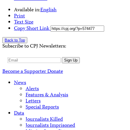
Available in:
English
Print
Text Size
Copy Short Link
Back to Top
Subscribe to CPJ Newsletters:
Email
Sign Up
Address
Become a Supporter
Donate
News
Alerts
Features & Analysis
Letters
Special Reports
Data
Journalists Killed
Journalists Imprisoned