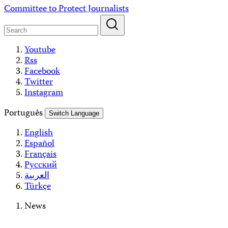
Skip
Committee to Protect Journalists
to
content
Youtube
Rss
Facebook
Twitter
Instagram
Português
Switch Language
English
Español
Français
Русский
العربية
Türkçe
News