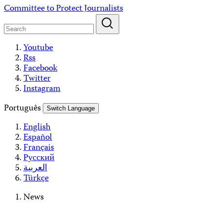
Skip
Committee to Protect Journalists
to
content
Youtube
Rss
Facebook
Twitter
Instagram
Português
Switch Language
English
Español
Français
Русский
العربية
Türkçe
News