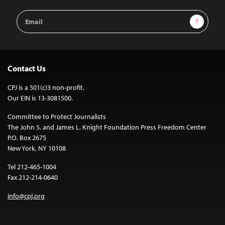
Email
Sign Up
Address
Contact Us
CPJ is a 501(c)3 non-profit.
Our EIN is 13-3081500.
Committee to Protect Journalists
The John S. and James L. Knight Foundation Press Freedom Center
P.O. Box 2675
New York, NY 10108
Tel 212-465-1004
Fax 212-214-0640
info@cpj.org