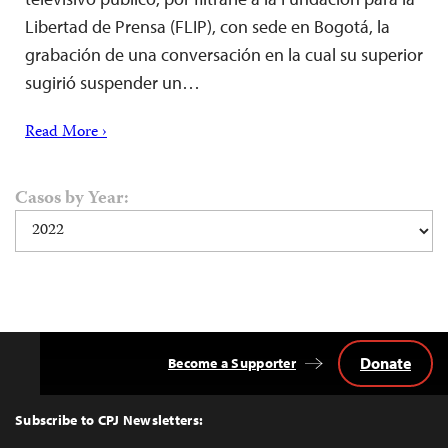
Libertad de Prensa (FLIP), con sede en Bogotá, la
grabación de una conversación en la cual su superior
sugirió suspender un…
Read More ›
Casos by Year:
Donate
Become a Supporter
Back
to
Top
Subscribe to CPJ Newsletters: