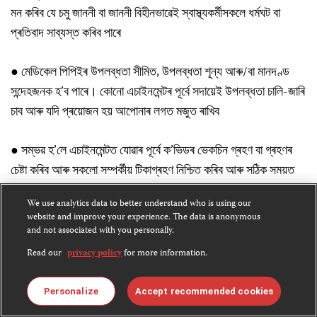
মন কৰিব যে চমু জাননী বা জাননী বিহীনভাৱেই স্বাস্থ্যকৰ্মীসকলে ধৰ্মঘট বা
প্ৰতিবাদ সাব্যস্ত কৰিব পাৰে
● মেডিকেল পিপিইৰ উপলব্ধতা সীমিত, উপলব্ধতা শূন্য আৰু/বা মানদণ্ড
সন্দেহজনক হ’ব পাৰে। কোনো এচাইনমেন্টৰ পূৰ্বে সদায়েই উপলব্ধতা চালি-জাৰি
চাব আৰু যদি প্ৰয়োজন হয় আপোনাৰ লগত মজুত ৰাখিব
●
সম্ভৱ হ’লে এচাইনমেন্টত যোৱাৰ পূৰ্বে ক’ভিডৰ ভেকচিন গ্ৰহণ বা গ্ৰহণৰ
চেষ্টা কৰিব আৰু সকলো সম্পৰ্কীয় টিকাগ্ৰহণ নিশ্চিত কৰিব আৰু সঠিক সময়ত
আপোনাৰ
লক্ষ্যস্থানৰ
বাবে ৰোগৰ নিৰোধ-উপাচাৰ সাজু কৰি ৰাখিব
We use analytics data to better understand who is using our
website and improve your experience. The data is anonymous
● আপোনাৰ ভ্ৰমণ বীমা পলিচি পৰীক্ষা কৰিব, উল্লেখ্য যে ক’ভিড-১৯
and not associated with you personally.
সম্পৰ্কীয় ভ্ৰমণৰ অৰ্থে ক’ভাৰ লাভ কৰাটো সম্ভৱ নহ’বও পাৰে। আন্তৰাষ্ট্ৰীয়
Read our
privacy policy
for more information.
ভ্ৰমণ সম্পৰ্কে বেছিভাগ চৰকাৰেই ভিন্ন পৰ্যায়ৰ ভ্ৰমণ উপদেশ আৰু সতৰ্কতা
জাৰি কৰাক লৈ সজাগ হ’ব
Personalize
Accept recommended cookies