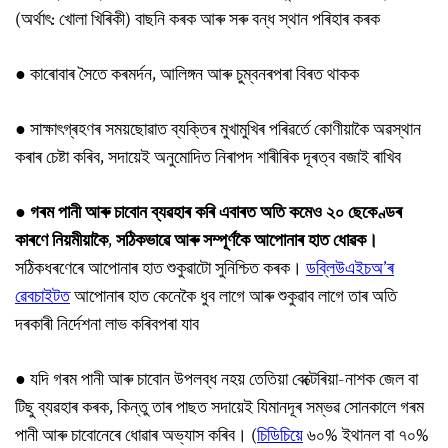
(অৰ্থাৎ: খোলা খিৰিকী) বাছনি কৰক আৰু সৰু বন্ধ স্থান পৰিহাৰ কৰক
●
কাৰোবাৰ সৈতে কৰমৰ্দন, আলিঙ্গন আৰু চুম্বনৰপৰা বিৰত থাকক
● সাক্ষাৎগ্ৰহণৰ সময়ছোৱাত ব্যক্তিৰ মুখামুখিৰ পৰিৱৰ্তে কোণীয়াকৈ অৱস্থান
কৰাৰ চেষ্টা কৰিব, সদায়েই অনুমোদিত নিৰাপদ শাৰীৰিক দূৰত্ব বজাই ৰাখিব
●
গৰম
পানী
আৰু
চাবোন
ব্যৱহাৰ
কৰি
এবাৰত
অতি
কমেও
২০
ছেকেণ্ডৰ
কাৰণে
নিয়মীয়াকৈ
,
সঠিকভাৱে
আৰু
সম্পূৰ্ণকৈ
আপোনাৰ
হাত
ধোৱক।
সঠিকধৰণেৰে আপোনাৰ হাত শুকুৱাটো সুনিশ্চিত কৰক।
ডব্লিউএইচঅ’ৰ
ৱেবচাইটত
আপোনাৰ হাত কেনেকৈ ধুব লাগে আৰু শুকুৱাব লাগে তাৰ অতি
দৰকাৰী নিৰ্দেশনা লাভ কৰিবপৰা যাব
●
যদি গৰম পানী আৰু চাবোন উপলব্ধ নহয় তেতিয়া বেক্টেৰিয়া-নাশক জেল বা
টিছু ব্যৱহাৰ কৰক, কিন্তু তাৰ পাছত সদায়েই যিমানদূৰ সম্ভৱ সোনকালে গৰম
পানী আৰু চাবোনেৰে ধোৱাৰ অভ্যাস কৰিব। (
চিডিচিয়ে
৬০% ইথানল বা ৭০%