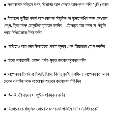
● সকলোবোৰ শক্তিৰ উৎস, ডিভাইচ আৰু কেব’ল আনপ্লাগ কৰিব/খুলি পেলাব
● যিকোনো জুলীয়া পদাৰ্থ আপোনাৰ সা-সঁজুলিৰপৰা দূৰৈত ৰাখিব আৰু এৰ’জেল
স্প্ৰে, ব্লিচ আৰু এব্ৰেছিভ ব্যৱহাৰ নকৰিব—এইসমূহে আপোনাৰ সা-সঁজুলি
প্ৰায় নিশ্চিতভাৱে বিনষ্ট কৰিব
● কেতিয়াও আপোনাৰ ডিভাইচত কোনো দ্ৰব্য পোনপটীয়াভাৱে স্প্ৰে নকৰিব
● মাথো অক্ষয়কাৰী, কোমল, আঁহ-মুক্ত কাপোৰ ব্যৱহাৰ কৰিব
● কাপোৰখন তিয়াই বা ভিজাই দিয়ক, কিন্তু বুৰাই নাৰাখিব। কাপোৰখনত অলপ
চাবোন লগাওঁক আৰু আপোনাৰ হাতেৰে কাপোৰখন ঘঁহি দিব
● ডিভাইচটো বহুবাৰ সম্পূৰ্ণকৈ পৰিস্কাৰ কৰিব
● যিকোনো সা-সঁজুলিত কোনো তৰল পদাৰ্থ পৰিবলৈ নিদিব (চাৰ্জিং চকেট,