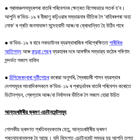
● গ্ৰামাঞ্চলসমূহৰপৰা বাতৰি পৰিবেশনৰ ক্ষেত্ৰত বিশেষভাৱে সতৰ্ক হ’ব।
আপুনি ক’ভিড-১৯ ৰ বীজাণু কঢ়িওৱাৰ সম্ভাৱনাৰ ভীতিক লৈ ‘বাহিৰৰপৰা অহা
লোক’ ৰ প্ৰতি জনসাধাৰণ সন্দেহবাদী আৰু/বা ক্ৰোধান্বিত হৈ উঠিব পাৰে
● ক’ভিড-১৯ ৰ বাবে লকডাউনৰ ব্যৱস্থাৰাজিৰ পৰিপ্ৰেক্ষিতত
শাৰীৰিক
আতিশয্য
আৰু
কন্দুৱা গেছৰ
ব্যৱহাৰৰ দৰে আৰক্ষীৰ সম্ভাৱ্য কঠোৰ পৰিণাম
সন্দৰ্ভত সজাগ থাকিব
●
চিপিজেৰদ্বাৰা দৃষ্টিগোচৰ
কৰোৱা অনুসৰি, স্বৈৰাচাৰী শাসন ব্যৱস্থাৰ
দেশসমূহৰ সাংবাদিকসকলে ক’ভিড-১৯ ৰ প্ৰাদুৰ্ভাবৰ বাতৰি পৰিবেশন কৰোতে
ডিটেনশ্যন, গ্ৰেপ্তাৰ আৰু/বা নিৰ্বাসনৰ ভীতিক লৈ সজাগ হোৱা উচিত
আন্তঃৰাষ্ট্ৰীয় ভ্ৰমণ এচাইনমেন্টসমূহ
গোলকীয় ভ্ৰমণত প্ৰতিবন্ধকতাৰ হেতু, আন্তঃৰাষ্ট্ৰীয় ভ্ৰমণ
প্ৰত্যাহ্বানমূলক হৈ আছে। যদি বিদেশত এচাইনমেন্ট সম্ভৱ হয় আপুনি তলত