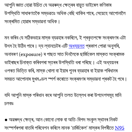
আপুনি জ্ঞাত হোৱা উচিত যে অৱৰুদ্ধ ক্ষেত্ৰৰ বায়ুত ভাইৰেল কণিকাৰ
উপস্থিতি সাধাৰণতকৈ সম্ভৱতঃ অধিক বেছি থাকিব পাৰে, সেয়েহে আপোনালৈ
সংক্ৰমিত হোৱাৰ সম্ভাৱনা অধিক।
মন কৰিব যে সঠিকভাৱে মাস্ক ব্যৱহাৰ নকৰিলে, ই প্ৰকৃতপক্ষে সংক্ৰমণৰ এটা
উৎস হৈ উঠিব পাৰে। দ্য ল্যানচেটৰ এটি
অধ্যয়নত
প্ৰকাশ পোৱা অনুসৰি,
অনাবৰণ (exposure) ৰ পাছত সাত দিনলৈকে ছাৰ্জিকেল মাস্কত সংক্ৰামক
ভাইৰাছৰ চিনাক্ত কৰিবপৰা স্তৰৰ উপস্থিতি ধৰা পৰিছে। এই অধ্যয়নৰ
ওপৰত ভিত্তি কৰি, মাস্ক খোলা বা ইয়াৰ পুনৰ ব্যৱহাৰ বা ইয়াক পৰিধানৰ
সময়ত আপোনাৰ মুখমণ্ডল স্পৰ্শ কৰোতে সংক্ৰমণৰ সম্ভাৱনা প্ৰকট হৈ পৰে।
যদি আপুনি মাস্ক পৰিধান কৰে আপুনি তলত উল্লেখ কৰা উপদেশসমূহ মানি
চলকঃ
● অৱৰুদ্ধ ক্ষেত্ৰ, আন কোনো লোক বা অতি-বিপদ সংকুল স্থানৰ নিকট
সংস্পৰ্শৰপৰা বাতৰি পৰিবেশন কৰিলে মানক ‘চাৰ্জিকেল’ মাস্কৰ বিপৰীতে
N95