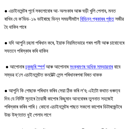
●
এচাইনমেন্টৰ পূৰ্বে সকলোবোৰ আ-অলংকাৰ আৰু ঘড়ী খুলি পেলাব, মনত
ৰাখিব যে ক’ভিড-১৯ ভাইৰাছে ভিন্ন সময়সীমালৈ
বিভিন্ন প্ৰকাৰৰ পৃষ্ঠত
সজীৱ
হৈ থাকিব পাৰে
●
যদি আপুনি চছমা পৰিধান কৰে, ইয়াক নিয়মিতভাৱে গৰম পানী আৰু চাবোনেৰে
সযতনে পৰিস্কাৰ কৰি থাকিব
●
আপোনাৰ
চকুজুৰি স্পৰ্শ
আৰু আপোনাৰ
সংক্ৰমণৰ অধিক সম্ভাৱনাৰ
বাবে
সম্ভৱ হ’লে এচাইনমেন্টত কনটেক্ট লেন্স পৰিধানৰপৰা বিৰত থাকক
●
আপুনি কি পোছাক পৰিধান কৰিব সেয়া ঠিক কৰি ল’ব; এইটো কথাত গুৰুত্ব
দিব যে নিৰ্দিষ্ট সূতাৰে তৈয়াৰী কাপোৰ কিছুমান আনবোৰৰ তুলনাত সহজেই
পৰিস্কাৰ কৰিব পাৰি। কোনো এচাইনমেন্টৰ পাছত সকলো কাপোৰ ডিটাৰজেন্টৰে
উচ্চ উষ্ণতাত ধুই পেলাব লাগে