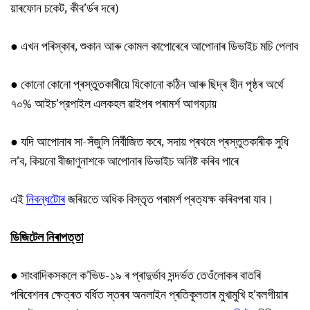
য়াৰফোন চকেট, কীব’ৰ্ডৰ দৰে)
● এখন পৰিস্কাৰ, শুকান আৰু কোমল কাপোৰেৰে আপোনাৰ ডিভাইচ মচি পেলাব
● কোনো কোনো প্ৰস্তুতকাৰীয়ে যিকোনো কঠিন আৰু ছিদ্ৰ হীন পৃষ্ঠৰ অৰ্থে
৭০% আইচ’প্রপাইল এলকহল ৱাইপৰ পৰামৰ্শ আগবঢ়ায়
● যদি আপোনাৰ সা-সঁজুলি নিৰ্বীজিত কৰে, সদায় প্ৰথমে প্ৰস্তুতকাৰীক সুধি
ল’ব, কিয়নো বীজাণুনাশকে আপোনাৰ ডিভাইচ অনিষ্ট কৰিব পাৰে
এই
নিবন্ধটোৰ
জৰিয়তে অধিক বিস্তৃত পৰামৰ্শ প্ৰত্যক্ষ কৰিবপৰা যাব।
ডিজিটেল নিৰাপত্তা
● সাংবাদিকসকলে ক’ভিড-১৯ ৰ প্ৰাদুৰ্ভাব সন্দৰ্ভত তেওঁলোকৰ বাতৰি
পৰিবেশনৰ ক্ষেত্ৰত বৰ্ধিত স্তৰৰ অনলাইন প্ৰতিকূলতাৰ মুখামুখি হ’বলগীয়াৰ