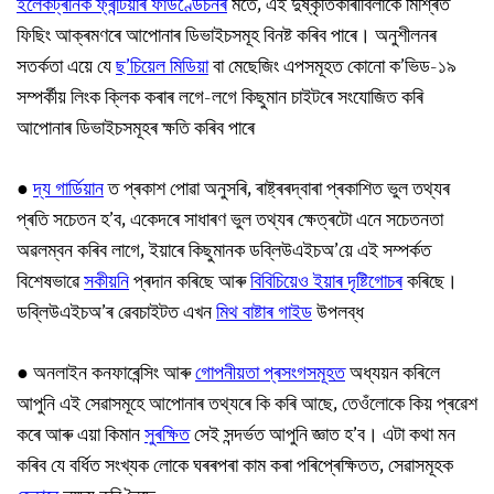
ইলেকট্ৰনিক ফ্ৰন্টিয়াৰ ফাউণ্ডেচনৰ
মতে, এই দুষ্কৃতিকাৰীবিলাকে মিশ্ৰিত
ফিছিং আক্ৰমণৰে আপোনাৰ ডিভাইচসমূহ বিনষ্ট কৰিব পাৰে। অনুশীলনৰ
সতৰ্কতা এয়ে যে
ছ’চিয়েল মিডিয়া
বা মেছেজিং এপসমূহত কোনো ক’ভিড-১৯
সম্পৰ্কীয় লিংক ক্লিক কৰাৰ লগে-লগে কিছুমান চাইটৰে সংযোজিত কৰি
আপোনাৰ ডিভাইচসমূহৰ ক্ষতি কৰিব পাৰে
●
দ্য গাৰ্ডিয়ান
ত প্ৰকাশ পোৱা অনুসৰি, ৰাষ্ট্ৰৰদ্বাৰা প্ৰকাশিত ভুল তথ্যৰ
প্ৰতি সচেতন হ’ব, একেদৰে সাধাৰণ ভুল তথ্যৰ ক্ষেত্ৰটো এনে সচেতনতা
অৱলম্বন কৰিব লাগে, ইয়াৰে কিছুমানক ডব্লিউএইচঅ’য়ে এই সম্পৰ্কত
বিশেষভাৱে
সকীয়নি
প্ৰদান কৰিছে আৰু
বিবিচিয়েও ইয়াৰ দৃষ্টিগোচৰ
কৰিছে।
ডব্লিউএইচঅ’ৰ ৱেবচাইটত এখন
মিথ বাষ্টাৰ গাইড
উপলব্ধ
● অনলাইন কনফাৰেন্সিং আৰু
গোপনীয়তা প্ৰসংগসমূহত
অধ্যয়ন কৰিলে
আপুনি এই সেৱাসমূহে আপোনাৰ তথ্যৰে কি কৰি আছে, তেওঁলোকে কিয় প্ৰৱেশ
কৰে আৰু এয়া কিমান
সুৰক্ষিত
সেই সন্দৰ্ভত আপুনি জ্ঞাত হ’ব। এটা কথা মন
কৰিব যে বৰ্ধিত সংখ্যক লোকে ঘৰৰপৰা কাম কৰা পৰিপ্ৰেক্ষিতত, সেৱাসমূহক