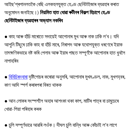
আইছ’প্ৰপানলতকৈ বেছি এলকহলযুক্ত হেণ্ড ছেনিটাইজাৰ ব্যৱহাৰ কৰাত
অনুমোদন জনাইছে।)
নিয়মিত
হাত
ধোৱা
ৰুটীনৰ
বিকল্প
হিচাপে
হেণ্ড
ছেনিটাইজাৰ
ব্যৱহাৰৰ
অভ্যাস
নকৰিব
●
কাহ আৰু হাঁচি মাৰোতে সদায়েই আপোনাৰ মুখ আৰু নাক ঢাকি ল’ব। যদি
আপুনি টিছুৰে ঢাকি কাহ বা হাঁচি মাৰে, নিৰাপদ আৰু যথোপযুক্ত ধৰণেৰে ইয়াক
তাৎক্ষণিকভাৱে নষ্ট কৰি পেলাব আৰু ইয়াৰ পাছত সম্পূৰ্ণকৈ আপোনাৰ হাত ধুবলৈ
নাপাহৰিব
●
বিবিচিৰদ্বাৰা
দৃষ্টিগোচৰ কৰোৱা অনুসৰি, আপোনাৰ মুখমণ্ডল, নাক, মুখগহ্বৰ,
কাণ আদি স্পৰ্শ কৰাৰপৰা বিৰত থাকক
●
আন লোকৰ সংস্পৰ্শলৈ অহাৰ আশংকা থকা কাপ, মাটিৰ পাত্ৰ বা চামুচেৰে
খোৱা-পিয়া পৰিহাৰ কৰক
●
চুলি সম্পূৰ্ণভাৱে আৱৰি লওঁক। দীঘল চুলি বান্ধি আৰু কোঁচাই ল’ব লাগে