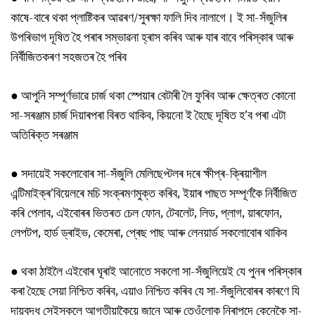
কাষে-বাৰে থকা প্লাষ্টিকৰ আৱৰণ/সুৰক্ষা ফালি দিব নালাগে। ই সা-সঁজুলিৰ
উপৰিভাগ দূষিত হৈ পৰাৰ সম্ভাৱনা হ্ৰাস কৰিব আৰু যাৰ বাবে পৰিস্কাৰ আৰু
নিৰ্বীজিতকৰণ সহজতৰ হৈ পৰিব
● আপুনি সম্পূৰ্ণভাৱে চাৰ্জ থকা স্পেয়াৰ বেটাৰী লৈ ফুৰিব আৰু ক্ষেত্ৰত কোনো
সা-সৰঞ্জাম চাৰ্জ দিয়াৰপৰা বিৰত থাকিব, কিয়নো ই হৈছে দূষিত হ’ব পৰা এটা
অতিৰিক্ত সৰঞ্জাম
●
সদায়েই সকলোবোৰ সা-সঁজুলি মেলিছেপ্টলৰ দৰে ক্ষীপ্ৰ-ক্ৰিয়াশীল
এন্টিমাইক্ৰ’বিয়েলৰে মচি সংক্ৰমণমুক্ত কৰিব, ইয়াৰ পাছত সম্পূৰ্ণকৈ নিৰ্বীজিত
কৰি পেলাব, এইবোৰৰ ভিতৰত চেল ফোন, টেবলেট, লিড, প্লাগ, য়াৰফোন,
লেপটপ, হাৰ্ড ড্ৰাইভ, কেমেৰা, প্ৰেছ পাছ আৰু লেনয়াৰ্ড সকলোবোৰ থাকিব
●
থকা ঠাইলৈ এইবোৰ ঘূৰাই আনোতে সকলো সা-সঁজুলিয়েই যে পুনৰ পৰিস্কাৰ
কৰা হৈছে সেয়া নিশ্চিত কৰিব, এয়াও নিশ্চিত কৰিব যে সা-সঁজুলিবোৰৰ কাৰণে যি
দায়বদ্ধ সেইসকলে আগতীয়াকৈয়ে জানে আৰু তেওঁলোক নিৰাপদে কেনেকৈ সা-