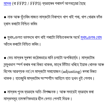
মাস্ক
(বা FFP2 / FFP3) ব্যৱহাৰৰ পৰামৰ্শ আগবঢ়োৱা হৈছে
● নাক আৰু থুঁতৰিৰ মাজত মাস্কটো নিৰাপদে খাপ খাই পৰা, খাপ খোৱাৰ ফাঁক
হ্ৰাস কৰাটো নিশ্চিত কৰিব
● মুখমণ্ডলত ভালদৰে খাপ খাই পৰাটো নিশ্চিতকৰণৰ অৰ্থে
মুখমণ্ডলৰ নোম
আঁতৰ কৰাটো নিশ্চিত কৰিব।
● ফেচ মাস্কৰ সুৰক্ষা কঠোৰভাৱে মানি চলাটো অপৰিহাৰ্য্য। মাস্কটোৰ
সন্মুখভাগ স্পৰ্শ কৰাৰ পৰা বিৰত থাকক, মাত্ৰ ফিঁটাত ধৰিহে ইয়াক খোলক আৰু
বিশেষ আৱশ্যক নহ’লে মাস্কটো সমাযোজন (adjusting) ৰপৰা বিৰত
থাকক। হাতজুৰি মাস্কটোৰ সংস্পৰ্শলৈ আহিলে হাত দুখন ধুই পেলাব।
● মাস্কৰ পুনৰ ব্যৱহাৰ অতি-বিপজ্জনক। আৰু সদায়েই ব্যৱহাৰ কৰা
মাস্কসমূহ তাৎক্ষণিকভাৱে ছীল বেগত পেলাই দিয়ক।