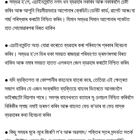
● সম্ভৱ হ’লে, এচাইনমেন্টত নগদ ধন ব্যৱহাৰ নকৰিব আৰু নকৰিবলৈ চেষ্টা
কৰিব আৰু আপুনি নিয়মীয়াভাৱে আপোনাৰ ক্ৰেডিট/ডেবিট কাৰ্ড, ৱালেট আৰু/বা
পাৰ্ছ পৰিস্কাৰ কৰাটো নিশ্চিত কৰিব। যিমান সম্ভৱ সিমান আপোনাৰ পকেটত
হাত সোমোৱাৰপৰা বিৰত থাকিব
●
এচাইনমেন্টত অহা-যোৱা কৰোতে ব্যৱহাৰ কৰা পৰিবহণৰ প্ৰকাৰ বিবেচনা
কৰিব। সম্ভৱ হ’লে ভিৰ থকা সময়ত ৰাজহুৱা পৰিবহণত ভ্ৰমণৰপৰা বিৰত
থাকিব আৰু নমাৰ সময়ত হাতত এলকহল জেল ব্যৱহাৰ কৰাটো নিশ্চিত কৰিব
● যদি ব্যক্তিগত বা কোম্পানীৰ বাহনেৰে যাত্ৰা কৰে, তেতিয়া এই ক্ষেত্ৰত
সজাগ থাকিব যে এজন সংক্ৰমিত ব্যক্তিয়ে বাহনৰ ভিতৰতে আনজনলৈ
ভাইৰাছটো বিয়পাব পাৰে। সমগ্ৰ বাহনখনতে বতাহৰ সু-চলাচল নিশ্চিত কৰিবলৈ
খিৰিকীৰ গ্লাছ নমাই ভ্ৰমণ কৰিব আৰু বাহনত ফেচ ক’ভাৰ বা ফেচ মাস্ক
ব্যৱহাৰৰ কথা বিবেচনা কৰিব
●
কিছু সময়ৰ মূৰে-মূৰে জিৰণি ল’ব আৰু অৱসাদ/ শক্তিৰ স্তৰ সন্দৰ্ভত সতৰ্ক