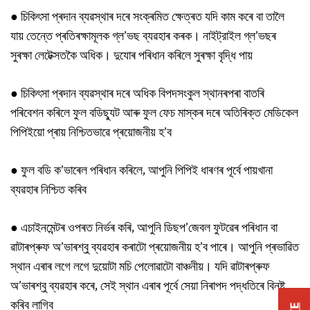
● চিকিৎসা প্ৰদান ব্যৱস্থাৰ দৰে সংক্ৰমিত ক্ষেত্ৰত যদি কাম কৰে বা তালৈ
যায় তেন্তে প্ৰতিৰক্ষামূলক গ্ল’ভছ ব্যৱহাৰ কৰক। নাইট্রাইল গ্ল’ভছৰ
সুৰক্ষা লেটেক্সতকৈ অধিক। দুযোৰ পৰিধান কৰিলে সুৰক্ষা বৃদ্ধি পায়
● চিকিৎসা প্ৰদান ব্যৱস্থাৰ দৰে অধিক বিপদসংকুল স্থানৰপৰা বাতৰি
পৰিবেশন কৰিলে ফুল বডিছ্যুট আৰু ফুল ফেচ মাস্কৰ দৰে অতিৰিক্ত মেডিকেল
পিপিইয়ো প্ৰায় নিশ্চিতভাৱে প্ৰয়োজনীয় হ’ব
● ফুল বডি ক’ভাৰেল পৰিধান কৰিলে, আপুনি পিপিই ধাৰণৰ পূৰ্বে পায়খানা
ব্যৱহাৰ নিশ্চিত কৰিব
● এচাইনমেন্টৰ ওপৰত নিৰ্ভৰ কৰি, আপুনি ডিছপ’জেবল ফুটৱেৰ পৰিধান বা
ৱাটাৰপ্ৰুফ অ’ভাৰশ্বু ব্যৱহাৰ কৰাটো প্ৰয়োজনীয় হ’ব পাৰে। আপুনি প্ৰভাৱিত
স্থান এৰাৰ লগে লগে দুয়োটা মচি পেলোৱাটো বাঞ্চনীয়। যদি ৱাটাৰপ্ৰুফ
অ’ভাৰশ্বু ব্যৱহাৰ কৰে, সেই স্থান এৰাৰ পূৰ্বে সেয়া নিৰাপদ পদ্ধতিৰে বিনষ্ট
কৰিব লাগিব