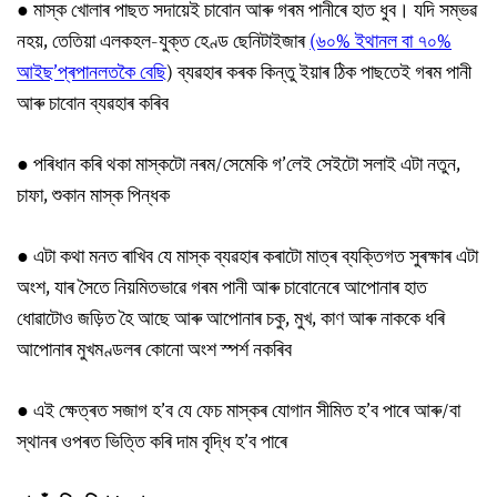
● মাস্ক খোলাৰ পাছত সদায়েই চাবোন আৰু গৰম পানীৰে হাত ধুব। যদি সম্ভৱ
নহয়, তেতিয়া এলকহল-যুক্ত হেণ্ড ছেনিটাইজাৰ
(৬০% ইথানল বা ৭০%
আইছ’প্ৰপানলতকৈ বেছি
) ব্যৱহাৰ কৰক কিন্তু ইয়াৰ ঠিক পাছতেই গৰম পানী
আৰু চাবোন ব্যৱহাৰ কৰিব
● পৰিধান কৰি থকা মাস্কটো নৰম/সেমেকি গ’লেই সেইটো সলাই এটা নতুন,
চাফা, শুকান মাস্ক পিন্ধক
● এটা কথা মনত ৰাখিব যে মাস্ক ব্যৱহাৰ কৰাটো মাত্ৰ ব্যক্তিগত সুৰক্ষাৰ এটা
অংশ, যাৰ সৈতে নিয়মিতভাৱে গৰম পানী আৰু চাবোনেৰে আপোনাৰ হাত
ধোৱাটোও জড়িত হৈ আছে আৰু আপোনাৰ চকু, মুখ, কাণ আৰু নাককে ধৰি
আপোনাৰ মুখমণ্ডলৰ কোনো অংশ স্পৰ্শ নকৰিব
● এই ক্ষেত্ৰত সজাগ হ’ব যে ফেচ মাস্কৰ যোগান সীমিত হ’ব পাৰে আৰু/বা
স্থানৰ ওপৰত ভিত্তি কৰি দাম বৃদ্ধি হ’ব পাৰে