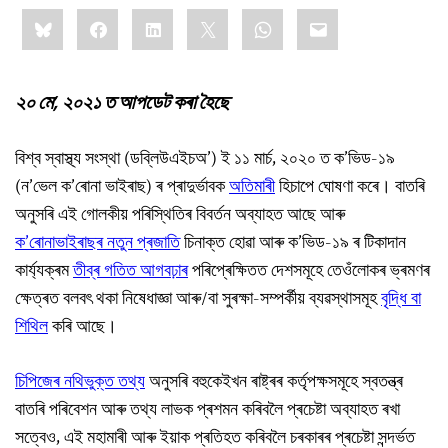
Share
Bluesky
Facebook
LinkedIn
X
WhatsApp
Email
this:
২০ মে
’
,
২০২১ ত আপডেট কৰা হৈছে
বিশ্ব স্বাস্থ্য সংস্থা (ডব্লিউএইচঅ’) ই ১১ মাৰ্চ, ২০২০ ত ক’ভিড-১৯
(ন’ভেল ক’ৰোনা ভাইৰাছ) ৰ প্ৰাদুৰ্ভাবক
অতিমাৰী
হিচাপে ঘোষণা কৰে। বাতৰি
অনুসৰি এই গোলকীয় পৰিস্থিতিৰ বিবৰ্তন অব্যাহত আছে আৰু
ক’ৰোনাভাইৰাছৰ নতুন প্ৰজাতি
চিনাক্ত হোৱা আৰু ক’ভিড-১৯ ৰ টিকাদান
কাৰ্য্যক্ৰম
তীব্ৰ গতিত আগবঢ়াৰ
পৰিপ্ৰেক্ষিতত দেশসমূহে তেওঁলোকৰ ভ্ৰমণৰ
ক্ষেত্ৰত বলবৎ থকা নিষেধাজ্ঞা আৰু/বা সুৰক্ষা-সম্পৰ্কীয় ব্যৱস্থাসমূহ
বৃদ্ধি বা
শিথিল
কৰি আছে।
চিপিজেৰ নথিভুক্ত তথ্য
অনুসৰি বহুকেইখন ৰাষ্ট্ৰৰ কৰ্তৃপক্ষসমূহে স্বতন্ত্ৰ
বাতৰি পৰিবেশন আৰু তথ্য লাভক প্ৰশমন কৰিবলৈ প্ৰচেষ্টা অব্যাহত ৰখা
সত্বেও, এই মহামাৰী আৰু ইয়াক প্ৰতিহত কৰিবলৈ চৰকাৰৰ প্ৰচেষ্টা সন্দৰ্ভত