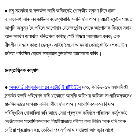
●
চমু সতৰ্কতা বা সতৰ্কতা জাৰি অবিহনেই গোলকীয় ভ্ৰমণ নিষেধাজ্ঞা
বলবৎকৰণ আৰু লকডাউনৰ ব্যৱস্থাৰাজি সলনি হ’ব পাৰে। এচাইনমেন্টৰ সময়ত
আপুনি অসুস্থ হৈ পৰিলে আপোনাৰ মেনেজমেন্টৰ লোকে আপোনাক কিদৰে সহায়
আৰু সমৰ্থন জনাবলৈ পৰিকল্পনা কৰিছে সেই বিষয়ে আলোচনা কৰক; এক
দীঘলীয়া সময়ৰ কাৰণে ছেল্ফ-আইছ’লেচন আৰু/বা কোৱাৰেন্টাইন/লকডাউন
জ’নত পৰ্যবসিত হোৱাৰ সম্ভাৱনা সন্দৰ্ভতো আলোচনা কৰিব।
মনস্তাত্ত্বিক কল্যাণ
●
অক্সফ’ৰ্ড বিশ্ববিদ্যালয়ৰ ৰয়টাৰ্ছ ইনষ্টিটিউটৰ
মতে, ক’ভিড-১৯ মহামাৰীটো
সন্দৰ্ভত বাতৰি পৰিবেশন কৰি থাকোতে আনকি অতিশয় অভিজ্ঞ সাংবাদিকসকলেও
মানসিকভাৱে সংগ্ৰাম কৰিবলগীয়া হ’ব পাৰে। সাংবাদিকসকলে কিদৰে
পৰিস্থিতিৰ মোকাবিলা কৰি আছে সেয়া প্ৰত্যক্ষ কৰিবলৈ পৰিচালন কৰ্তৃপক্ষই
তেওঁলোকৰ সাংবাদিকসকলক নিয়মীয়াভাৱে পৰীক্ষা কৰা উচিত আৰু যদি আৰু
যেতিয়া প্ৰয়োজন হয়, তেতিয়া পৰামৰ্শ আৰু সহায়তা আগবঢ়াব লাগে