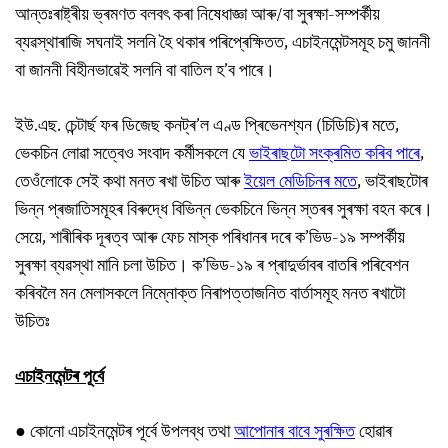
আন্তঃৰাষ্ট্ৰীয় ভ্ৰমণত বলবৎ কৰা নিষেধাজ্ঞা আৰু/বা সুৰক্ষা-সম্পৰ্কীয়
ব্যৱস্থাৰাজি সঘনাই সলনি হৈ থকাৰ পৰিপ্ৰেক্ষিতত, এচাইনমেন্টসমূহ চমু জাননী
বা জাননী বিহীনভাৱেই সলনি বা বাতিল হ’ব পাৰে।
ইউ.এছ. চেন্টাৰ্ছ ফৰ ডিজেছ কনট্ৰ’ল এণ্ড প্ৰিভেনশ্যন (চিডিচি)ৰ মতে,
ভেকচিন লোৱা সত্বেও সংবাদ কৰ্মীসকলে যে
ভাইৰাছটো সংক্ৰমিত কৰিব পাৰে
,
তেওঁলোকে সেই কথা মনত ৰখা উচিত আৰু
ইয়েল মেডিচিনৰ মতে
, ভাইৰাছটোৰ
ভিন্ন প্ৰজাতিসমূহৰ বিৰুদ্ধে বিভিন্ন ভেকচিনে ভিন্ন স্তৰৰ সুৰক্ষা বহন কৰে।
সেয়ে, শাৰীৰিক দূৰত্ব আৰু ফেচ মাস্ক পৰিধানৰ দৰে ক’ভিড-১৯ সম্পৰ্কীয়
সুৰক্ষা ব্যৱস্থা মানি চলা উচিত। ক’ভিড-১৯ ৰ প্ৰাদুৰ্ভাবৰ বাতৰি পৰিবেশন
কৰিবলৈ মন মেলাসকলে নিম্নোক্ত নিৰাপত্তাজনিত বাৰ্তাসমূহ মনত ৰখাটো
উচিতঃ
এচাইনমেন্টৰ পূৰ্বে
●
কোনো এচাইনমেন্টৰ পূৰ্বে উপলব্ধ তথা
আপোনাৰ বাবে সুৰক্ষিত
হোৱাৰ