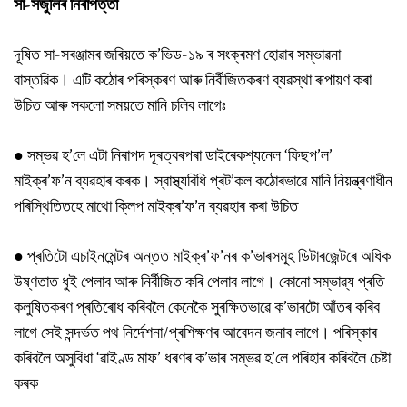
সা-সঁজুলিৰ নিৰাপত্তা
দূষিত সা-সৰঞ্জামৰ জৰিয়তে ক’ভিড-১৯ ৰ সংক্ৰমণ হোৱাৰ সম্ভাৱনা
বাস্তৱিক। এটি কঠোৰ পৰিস্কৰণ আৰু নির্বীজিতকৰণ ব্যৱস্থা ৰূপায়ণ কৰা
উচিত আৰু সকলো সময়তে মানি চলিব লাগেঃ
●
সম্ভৱ হ’লে এটা নিৰাপদ দূৰত্বৰপৰা ডাইৰেকশ্যনেল ‘ফিছপ’ল’
মাইক্ৰ’ফ’ন ব্যৱহাৰ কৰক। স্বাস্থ্যবিধি প্ৰট’কল কঠোৰভাৱে মানি নিয়ন্ত্ৰণাধীন
পৰিস্থিতিতহে মাথো ক্লিপ মাইক্ৰ’ফ’ন ব্যৱহাৰ কৰা উচিত
● প্ৰতিটো এচাইনমেন্টৰ অন্তত মাইক্ৰ’ফ’নৰ ক’ভাৰসমূহ ডিটাৰজেন্টৰে অধিক
উষ্ণতাত ধুই পেলাব আৰু নিৰ্বীজিত কৰি পেলাব লাগে। কোনো সম্ভাৱ্য প্ৰতি
কলুষিতকৰণ প্ৰতিৰোধ কৰিবলৈ কেনেকৈ সুৰক্ষিতভাৱে ক’ভাৰটো আঁতৰ কৰিব
লাগে সেই সন্দৰ্ভত পথ নিৰ্দেশনা/প্ৰশিক্ষণৰ আবেদন জনাব লাগে। পৰিস্কাৰ
কৰিবলৈ অসুবিধা ‘ৱাইণ্ড মাফ’ ধৰণৰ ক’ভাৰ সম্ভৱ হ’লে পৰিহাৰ কৰিবলৈ চেষ্টা
কৰক