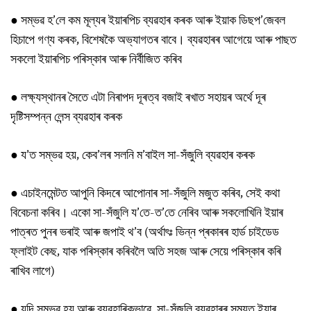
● সম্ভৱ হ’লে কম মূল্যৰ ইয়াৰপিচ ব্যৱহাৰ কৰক আৰু ইয়াক ডিছপ’জেবল
হিচাপে গণ্য কৰক, বিশেষকৈ অভ্যাগতৰ বাবে। ব্যৱহাৰৰ আগেয়ে আৰু পাছত
সকলো ইয়াৰপিচ পৰিস্কাৰ আৰু নিৰ্বীজিত কৰিব
● লক্ষ্যস্থানৰ সৈতে এটা নিৰাপদ দূৰত্ব বজাই ৰখাত সহায়ৰ অৰ্থে দূৰ
দৃষ্টিসম্পন্ন লেন্স ব্যৱহাৰ কৰক
● য’ত সম্ভৱ হয়, কেব’লৰ সলনি ম’বাইল সা-সঁজুলি ব্যৱহাৰ কৰক
● এচাইনমেন্টত আপুনি কিদৰে আপোনাৰ সা-সঁজুলি মজুত কৰিব, সেই কথা
বিবেচনা কৰিব। একো সা-সঁজুলি য’তে-ত’তে নেৰিব আৰু সকলোখিনি ইয়াৰ
পাত্ৰত পুনৰ ভৰাই আৰু জপাই থ’ব (অৰ্থাৎঃ ভিন্ন প্ৰকাৰৰ হাৰ্ড চাইডেড
ফ্লাইট কেছ, যাক পৰিস্কাৰ কৰিবলৈ অতি সহজ আৰু সেয়ে পৰিস্কাৰ কৰি
ৰাখিব লাগে)
● যদি সম্ভৱ হয় আৰু ব্যৱহাৰিকভাৱে, সা-সঁজুলি ব্যৱহাৰৰ সময়ত ইয়াৰ