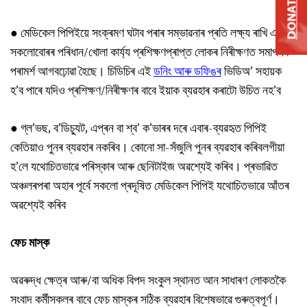
DONATE
● মেডিকেল পিপিইয়ে সংক্ৰমণ ঘটাব পৰাৰ সম্ভাৱনাৰ প্ৰতি লক্ষ্য ৰাখি এই
সকলোবোৰৰ পৰিধান/খোলা কাৰ্য্য প্ৰশিক্ষণপ্ৰাপ্ত লোকৰ নিৰীক্ষণত সমাপনৰ
পৰামৰ্শ আগবঢ়োৱা হৈছে। চিডিচিৰ এই
ডনিং আৰু ডফিঙৰ
ভিডিঅ’ সহায়ক
হ’ব পাৰে যদিও প্ৰশিক্ষণ/নিৰীক্ষণৰ বাবে ইয়াক ব্যৱহাৰ কৰাটো উচিত নহ’ব
● গ্ল’ভছ, ব’ডিচ্যুট, এপ্ৰন বা শ্ব’ ক’ভাৰৰ দৰে এবাৰ-ব্যৱহৃত পিপিই
কেতিয়াও পুনৰ ব্যৱহাৰ নকৰিব। কোনো সা-সঁজুলি পুনৰ ব্যৱহাৰ কৰিবলগীয়া
হ’লে যথোচিতভাৱে পৰিস্কাৰ আৰু ছেনিটাইজ অৱশ্যেই কৰিব। প্ৰভাৱিত
অঞ্চলৰপৰা অহাৰ পূৰ্বে সকলো প্ৰদূষিত মেডিকেল পিপিই যথোচিতভাৱে আঁতৰ
অৱশ্যেই কৰিব
ফেচ মাস্ক
অৱৰুদ্ধ ক্ষেত্ৰ আৰু/বা অধিক বিপদ সংকুল স্থানত আন সাধাৰণ লোকতকৈ
সংবাদ কৰ্মীসকলৰ বাবে ফেচ মাস্কৰ সঠিক ব্যৱহাৰ বিশেষভাৱে গুৰুত্বপূৰ্ণ।