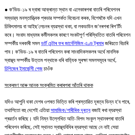
●
ক’ভিড-১৯ ৰ দ্বাৰা আক্ৰান্ত স্থান বা এলেকাৰপৰা বাতৰি পৰিবেশনৰ
সম্ভাৱ্য মনস্তাত্ত্বিক প্ৰভাৱ সম্পৰ্কত বিবেচনা কৰক, বিশেষকৈ যদি এখন
চিকিৎসালয় বা আইছ’লেচনৰ ব্যৱস্থা থকা, বা লকডাউন জ’নৰপৰা ৰিপ’ৰ্টিং
কৰে। সংবাদ মাধ্যমৰ কৰ্মীসকলৰ কাৰণে সংকটপূৰ্ণ পৰিস্থিতিত বাতৰি পৰিবেশন
সম্পৰ্কীয় দৰকাৰী সমল
ডাৰ্ট চেন্টাৰ ফৰ জাৰ্নেলিজিম এণ্ড ট্ৰমাৰ
জৰিয়তে বিচাৰি
পাব। ক’ভিড-১৯ ৰ বাতৰি পৰিবেশন কৰা সাংবাদিকসকলৰ অৰ্থে মানসিক
স্বাস্থ্য সম্পৰ্কীয় উত্তম পন্থাকে ধৰি বাহ্যিক সুৰক্ষা সমলসমূহৰ অৰ্থে,
চিপিজেৰ ইমাৰ্জেন্সী পেজ
চাওঁক
সংক্ৰমণ আৰু আনক সংক্ৰমিত কৰাৰপৰা আঁতৰি থাকক
যদিও আপুনি থকা দেশৰ ওপৰত ভিত্তি কৰি প্ৰস্তাৱিত দূৰত্ব ভিন্ন হ’ব পাৰে,
তথাপিতো বহু দেশেই এতিয়া
সামাজিক/শাৰীৰিক দূৰত্ব
বজাই ৰখা ব্যৱস্থা
প্ৰৱৰ্তন কৰিছে। যদি নিম্ন উল্লেখিত অতি-বিপদ সংকুল স্থানৰপৰা বাতৰি
পৰিবেশন কৰিছে, সেই স্থানত স্বাস্থ্যবিধিৰ ব্যৱস্থা আছে নে নাই সেয়া