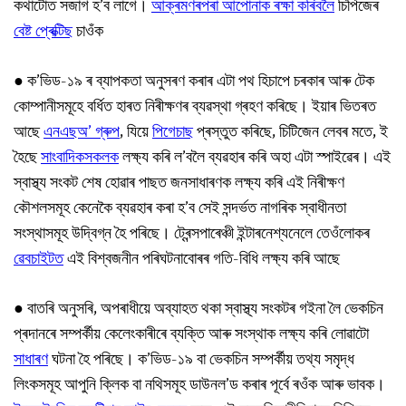
কথাটোত সজাগ হ’ব লাগে।
আক্ৰমণৰপৰা আপোনাক ৰক্ষা কৰিবলৈ
চিপিজেৰ
বেষ্ট প্ৰেক্টিছ
চাওঁক
● ক’ভিড-১৯ ৰ ব্যাপকতা অনুসৰণ কৰাৰ এটা পথ হিচাপে চৰকাৰ আৰু টেক
কোম্পানীসমূহে বৰ্ধিত হাৰত নিৰীক্ষণৰ ব্যৱস্থা গ্ৰহণ কৰিছে। ইয়াৰ ভিতৰত
আছে
এনএছঅ’ গ্ৰুপ
, যিয়ে
পিগেচাছ
প্ৰস্তুত কৰিছে, চিটিজেন লেবৰ মতে, ই
হৈছে
সাংবাদিকসকলক
লক্ষ্য কৰি ল’বলৈ ব্যৱহাৰ কৰি অহা এটা স্পাইৱেৰ। এই
স্বাস্থ্য সংকট শেষ হোৱাৰ পাছত জনসাধাৰণক লক্ষ্য কৰি এই নিৰীক্ষণ
কৌশলসমূহ কেনেকৈ ব্যৱহাৰ কৰা হ’ব সেই সন্দৰ্ভত নাগৰিক স্বাধীনতা
সংস্থাসমূহ উদ্বিগ্ন হৈ পৰিছে। ট্ৰেন্সপাৰেঞ্চী ইন্টাৰনেশ্যনেলে তেওঁলোকৰ
ৱেবচাইটত
এই বিশ্বজনীন পৰিঘটনাবোৰৰ গতি-বিধি লক্ষ্য কৰি আছে
● বাতৰি অনুসৰি, অপৰাধীয়ে অব্যাহত থকা স্বাস্থ্য সংকটৰ গইনা লৈ ভেকচিন
প্ৰদানৰে সম্পৰ্কীয় কেলেংকাৰীৰে ব্যক্তি আৰু সংস্থাক লক্ষ্য কৰি লোৱাটো
সাধাৰণ
ঘটনা হৈ পৰিছে। ক’ভিড-১৯ বা ভেকচিন সম্পৰ্কীয় তথ্য সমৃদ্ধ
লিংকসমূহ আপুনি ক্লিক বা নথিসমূহ ডাউনল’ড কৰাৰ পূৰ্বে ৰওঁক আৰু ভাবক।