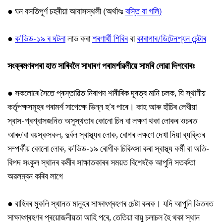
● ঘন বসতিপূৰ্ণ চহৰীয়া আবাসস্থলী (অৰ্থাৎঃ
বস্তি বা গলি)
●
ক’ভিড-১৯ ৰ ঘটনা
লাভ কৰা
শৰণাৰ্থী শিবিৰ
বা
কাৰাগাৰ/ডিটেনশ্যন চেন্টাৰ
সংক্ৰমণৰপৰা হাত সাৰিবলৈ সাধাৰণ পৰামৰ্শাৱলীয়ে সামৰি লোৱা দিশবোৰঃ
●
সকলোৰে সৈতে প্ৰস্তাৱিত নিৰাপদ শাৰীৰিক দূৰত্ব মানি চলক, যি স্থানীয়
কৰ্তৃপক্ষসমূহৰ পৰামৰ্শ সাপেক্ষে ভিন্ন হ’ব পাৰে। কাহ আৰু হাঁচিৰ লেখীয়া
স্বাস-প্ৰশ্বাসজনিত অসুস্থতাৰ কোনো চিন বা লক্ষণ থকা লোকৰ ওচৰত
আৰু/বা বয়স্কসকল, দুৰ্বল স্বাস্থ্যৰ লোক, ৰোগৰ লক্ষণে দেখা দিয়া ব্যক্তিৰ
সম্পৰ্কীয় কোনো লোক, ক’ভিড-১৯ ৰোগীক চিকিৎসা কৰা স্বাস্থ্য কৰ্মী বা অতি-
বিপদ সংকুল স্থানৰ কৰ্মীৰ সাক্ষাতকাৰৰ সময়ত বিশেষকৈ আপুনি সতৰ্কতা
অৱলম্বন কৰিব লাগে
●
বাহিৰৰ মুকলি স্থানত মানুহৰ সাক্ষাৎগ্ৰহণৰ চেষ্টা কৰক। যদি আপুনি ভিতৰত
সাক্ষাৎগ্ৰহণৰ প্ৰয়োজনীয়তা আহি পৰে, তেতিয়া বায়ু চলাচল হৈ থকা স্থান