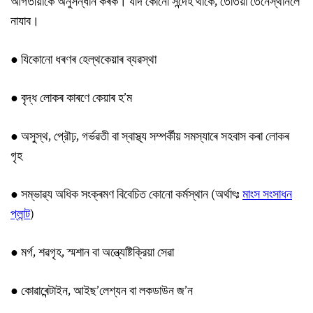
আগতীয়াকৈ অনুসন্ধান কৰক। যদি কোনো সন্দেহ থাকে, তেতিয়া তেনেস্থানলৈ
নাযাব।
● যিকোনো ধৰণৰ হেল্থকেয়াৰ ব্যৱস্থা
● বৃদ্ধ লোকৰ কাৰণে কেয়াৰ হ’ম
●
অসুস্থ, প্রৌঢ়, গৰ্ভৱতী বা স্বাস্থ্য সম্পৰ্কীয় সমস্যাৰে সহবাস কৰা লোকৰ
গৃহ
●
সম্ভাৱ্য অধিক সংক্ৰমণ বিবেচিত কোনো কৰ্মস্থান (অৰ্থাৎঃ
মাংস সংসাধন
প্লান্ট
)
● মৰ্গ, শৱগৃহ, স্মশান বা অন্ত্যেষ্টিক্রিয়া সেৱা
● কোৱাৰেন্টাইন, আইছ’লেশ্যন বা লকডাউন জ’ন