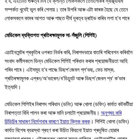
হ’ব, এইটোত গুৰুত্ব দিব যে ক্লান্ত লোকসকলে তেওঁলোকৰ স্বাস্থ্যবিধি
সম্পৰ্কত খুবেই ভুল কৰি পেলায়। তাৰ উপৰি আৰু এটা কাৰক হৈছে যে তেনে
লোকসকলে কামৰ আগত আৰু পাছত দীৰ্ঘ দূৰত্ব ড্ৰাইভ কৰিব লগা হ’ব পাৰে
মেডিকেল ব্যক্তিগত প্ৰতিৰক্ষামূলক সা-সঁজুলি (পিপিই)
এচাইনমেন্টৰ প্ৰকৃতিৰ ওপৰত নিৰ্ভৰ কৰি, নিৰাপদভাৱে বাতৰি পৰিবেশন কৰিবলৈ
সংবাদ কৰ্মীসকলে ভিন্ন মেডিকেল পিপিই পৰিধান কৰাৰ প্ৰয়োজনীয়তা আহি
পৰিব পাৰে। এইসমূহ হ’ব পাৰেঃ ডিছপ’জেবল গ্ল’ভছ, ফেচ মাস্ক,
প্ৰতিৰক্ষামূলক এপ্ৰন/অ’ভাৰেল/ব’ডিচ্যুট আৰু ডিছপ’জেবল শ্ব’ ক’ভাৰ
ইত্যাদি।
মেডিকেল পিপিইৰ নিৰাপদ পৰিধান (ডনিং) আৰু খোলা (ডফিং) কাৰ্যত কটকটীয়া
নিৰাপত্তা বিধি পালন কৰা আৰু মানি চলাটো প্ৰয়োজনীয়।
অনুগ্ৰহ কৰি
চিডিচিৰ সাধাৰণ নিৰ্দেশনাৰ কাৰণে ইয়াত ক্লিক কৰক
। পিপিই খোলা (ডফিং)
কাৰ্যত বিশেষ ব্যৱস্থা গ্ৰহণ কৰা উচিত কিয়নো ইয়াত প্ৰদূষিত হোৱাৰ