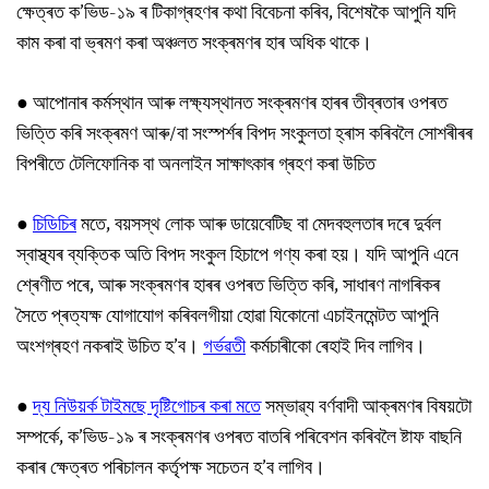
ক্ষেত্ৰত ক’ভিড-১৯ ৰ টিকাগ্ৰহণৰ কথা বিবেচনা কৰিব, বিশেষকৈ আপুনি যদি
কাম কৰা বা ভ্ৰমণ কৰা অঞ্চলত সংক্ৰমণৰ হাৰ অধিক থাকে।
●
আপোনাৰ কৰ্মস্থান আৰু লক্ষ্যস্থানত সংক্ৰমণৰ হাৰৰ তীব্ৰতাৰ ওপৰত
ভিত্তি কৰি সংক্ৰমণ আৰু/বা সংস্পৰ্শৰ বিপদ সংকুলতা হ্ৰাস কৰিবলৈ সোশৰীৰৰ
বিপৰীতে টেলিফোনিক বা অনলাইন সাক্ষাৎকাৰ গ্ৰহণ কৰা উচিত
●
চিডিচিৰ
মতে, বয়সস্থ লোক আৰু ডায়েবেটিছ বা মেদবহুলতাৰ দৰে দুৰ্বল
স্বাস্থ্যৰ ব্যক্তিক অতি বিপদ সংকুল হিচাপে গণ্য কৰা হয়। যদি আপুনি এনে
শ্ৰেণীত পৰে, আৰু সংক্ৰমণৰ হাৰৰ ওপৰত ভিত্তি কৰি, সাধাৰণ নাগৰিকৰ
সৈতে প্ৰত্যক্ষ যোগাযোগ কৰিবলগীয়া হোৱা যিকোনো এচাইনমেন্টত আপুনি
অংশগ্ৰহণ নকৰাই উচিত হ’ব।
গৰ্ভৱতী
কৰ্মচাৰীকো ৰেহাই দিব লাগিব।
●
দ্য নিউয়ৰ্ক টাইমছে দৃষ্টিগোচৰ কৰা মতে
সম্ভাৱ্য বৰ্ণবাদী আক্ৰমণৰ বিষয়টো
সম্পৰ্কে, ক’ভিড-১৯ ৰ সংক্ৰমণৰ ওপৰত বাতৰি পৰিবেশন কৰিবলৈ ষ্টাফ বাছনি
কৰাৰ ক্ষেত্ৰত পৰিচালন কৰ্তৃপক্ষ সচেতন হ’ব লাগিব।