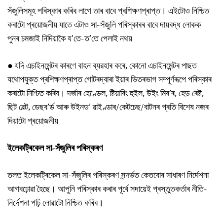
সঁজুলিসমূহ পৰিস্কাৰ কৰিব লাগে তাৰ বাবে প্ৰশিক্ষণপ্ৰাপ্ত। এইটোও নিশ্চিত
কৰাটো প্ৰয়োজনীয় যাতে এটাও সা-সঁজুলি পৰিস্কাৰৰ বাবে দায়বদ্ধ লোকক
পুনৰ চমজাই নিদিয়াকৈ য’তে-ত’তে পেলাই নথয়
●
যদি এচাইনমেন্টৰ কাৰণে বাহন ব্যৱহাৰ কৰে, কোনো এচাইনমেন্টৰ পাছত
যথোপযুক্ত প্ৰশিক্ষণপ্ৰাপ্ত গোটৰদ্বাৰা ইয়াৰ ভিতৰভাগ সম্পূৰ্ণৰূপে পৰিস্কাৰ
কৰাটো নিশ্চিত কৰিব। দৰ্জাৰ হেণ্ডেল, ষ্টিয়াৰিং হুইল, উইং মিৰ’ৰ, হেড ৰেষ্ট,
ছিট বেল্ট, ডেছব’ৰ্ড আৰু উইনড’ ৱাইণ্ডাৰ/কেটচেছ/বাটনৰ প্ৰতি বিশেষ নজৰ
দিয়াটো প্ৰয়োজনীয়
ইলেকট্ৰিকেল সা-সঁজুলিৰ পৰিস্কৰণ
তলত ইলেকট্ৰিকেল সা-সঁজুলিৰ পৰিস্কৰণ সন্দৰ্ভত কেতবোৰ সাধাৰণ নিৰ্দেশনা
আগবঢ়োৱা হৈছে। আপুনি পৰিস্কাৰ কৰাৰ পূৰ্বে সদায়েই প্ৰস্তুতকৰ্তাৰ নীতি-
নিৰ্দেশনা পঢ়ি লোৱাটো নিশ্চিত কৰিব।