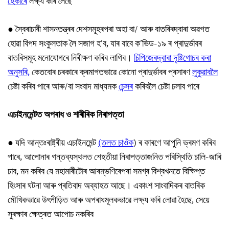
হেকাৰে
লক্ষ্য কৰি লৈছে
● স্বৈৰাচাৰী শাসনতন্ত্ৰৰ দেশসমূহৰপৰা অহা বা/ আৰু বাতৰিৰদ্বাৰা অৱগত
হোৱা বিপদ সংকুলতাক লৈ সজাগ হ’ব, যাৰ বাবে ক’ভিড-১৯ ৰ প্ৰাদুৰ্ভাবৰ
বাতৰিসমূহ মনোযোগৰে নিৰীক্ষণ কৰিব লাগিব।
চিপিজেৰদ্বাৰা দৃষ্টিগোচৰ কৰা
অনুসৰি,
কেতবোৰ চৰকাৰে ক্ৰমাগতভাৱে কোনো প্ৰাদুৰ্ভাবৰ প্ৰসাৰণ
লুকুৱাবলৈ
চেষ্টা কৰিব পাৰে আৰু/বা সংবাদ মাধ্যমক
চেন্সৰ
কৰিবলৈ চেষ্টা চলাব পাৰে
এচাইনমেন্টত অপৰাধ ও শাৰীৰিক নিৰাপত্তা
● যদি আন্তঃৰাষ্ট্ৰীয় এচাইনমেন্ট
(তলত চাওঁক
) ৰ কাৰণে আপুনি ভ্ৰমণ কৰিব
পাৰে, আপোনাৰ গন্তব্যস্থলত শেহতীয়া নিৰাপত্তাজনিত পৰিস্থিতি চালি-জাৰি
চাব, মন কৰিব যে মহামাৰীটোৰ আৰম্ভণিৰেপৰা সমগ্ৰ বিশ্বখনতে বিক্ষিপ্ত
হিংসাৰ ঘটনা আৰু প্ৰতিবাদ অব্যাহত আছে। একাংশ সাংবাদিকৰ বাতৰিক
মৌখিকভাৱে উৎপীড়িত আৰু অপৰাধমূলকভাৱে লক্ষ্য কৰি লোৱা হৈছে, সেয়ে
সুৰক্ষাৰ ক্ষেত্ৰত আপোচ নকৰিব