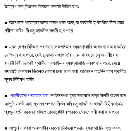
উল্লেখ কৰা বিন্দুবোৰ বিবেচনা কৰাটো উচিত হ’বঃ
● আপোনাৰ গন্তব্যস্থানত বলবৎ থকা আৰু/বা কাৰ্যকৰী হ’বলগীয়া নিষেধাজ্ঞা
পৰীক্ষা কৰিব, যি চমু জাননীত সলনি হ’ব পাৰে
● এখন দেশৰ বিভিন্ন প্ৰান্তত লকডাউনৰ ব্যৱস্থাৰাজি আৰু/বা সান্ধ্য আইন
যে ভিন্ন হ’ব পাৰে, সেই সন্দৰ্ভত সজাগ হ’ব। মন কৰিব যে চমু জাননীৰে বা
জাননী বিহীনভাৱেই স্থানীয় লকডাউনৰ ব্যৱস্থাৰাজি বলবৎ হ’ব পাৰে, সেয়ে
সদায়েই দেশখনৰ ভিতৰত কোনো চলা-চলৰ বাধা-আৰোপৰ বাতৰিৰ বাবে স্থানীয়
সূত্ৰ নিৰীক্ষণ কৰিব
●
শেহতীয়াকৈ প্ৰত্যক্ষ কৰা
স্পেইনৰপৰা যুক্তৰাজ্যলৈ মানুহ উলটি অহাৰ দৰে
আপুনি উলটি অহা স্থানৰ ওপৰত নিৰ্ভৰ কৰি চমু জাননী বা জাননী বিহীনভাৱেই
প্ৰত্যাৱৰ্তন ব্যৱস্থাৰাজিত কোৱাৰেন্টাইন প্ৰৱৰ্তন/সংশোধনী কৰা হ’ব পাৰে
● আপুনি যাবপৰা অঞ্চলটোৰ সকলো চিকিৎসা প্ৰদান ব্যৱস্থা চিনাক্ত কৰক,