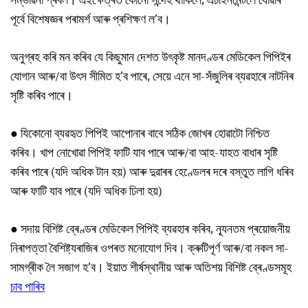
সম্ভাৱনা প্ৰবল। এইক্ষেত্ৰত কোনো সন্দেহ থাকিলে, এচাইনমেন্টলৈ যোৱাৰ
পূৰ্বে বিশেষজ্ঞৰ পৰামৰ্শ আৰু প্ৰশিক্ষণ ল’ব।
অনুগ্ৰহ কৰি মন কৰিব যে কিছুমান দেশত উৎকৃষ্ট মানদণ্ডৰ মেডিকেল পিপিইৰ
যোগান আৰু/বা উৎস সীমিত হ’ব পাৰে, সেয়ে এনে সা-সঁজুলিৰ ব্যৱহাৰে নাটনিৰ
সৃষ্টি কৰিব পাৰে।
● যিকোনো ব্যৱহৃত পিপিই আপোনাৰ বাবে সঠিক জোখৰ হোৱাটো নিশ্চিত
কৰিব। খাপ নোখোৱা পিপিই ফাটি যাব পাৰে আৰু/বা আহ-যাহত বাধাৰ সৃষ্টি
কৰিব পাৰে (যদি অধিক টান হয়) আৰু দুৱাৰৰ হেণ্ডেলৰ দৰে বস্তুত লাগি ধৰিব
আৰু ফাটি যাব পাৰে (যদি অধিক ঢিলা হয়)
● সদায় বিশিষ্ট ব্ৰেণ্ডৰ মেডিকেল পিপিই ব্যৱহাৰ কৰিব, ন্যূনতম প্ৰয়োজনীয়
নিৰাপত্তা বৈশিষ্ট্যৰাজিৰ ওপৰত মনোযোগ দিব। ক্ৰুটিপূৰ্ণ আৰু/বা নকল সা-
সামগ্ৰীক লৈ সজাগ হ’ব। ইয়াত শীৰ্ষস্থানীয় আৰু অতিশয় বিশিষ্ট ব্ৰেণ্ডসমূহ
চাব পাৰিব