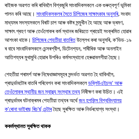
ৰাইজক অৱগত কৰি ৰাখিবলৈ বিশ্বজুৰি সাংবাদিকসকলে এক গুৰুত্বপূৰ্ণ ভূমিকা
পালন কৰি আছে।
সাংবাদিকসকলৰ সৈতে চিপিজেৰ সাক্ষাৎকাৰ অনুসৰি
, সংবাদ
মাধ্যমৰ সদস্যসকলে বিৰাট চাপ আৰু কষ্টৰ সন্মুখীন হৈ আছে আৰু ভ্ৰমণ,
সাক্ষাৎ গ্ৰহণ আৰু তেওঁলোকৰ কৰ্ম স্থানৰ জৰিয়তে প্ৰায়েই সংক্ৰমিত হোৱাৰ
আশংকা থাকে।
চিপিজেৰ শেহতীয়া বাতৰিত
উল্লেখ কৰা অনুসৰি, ক’ভিড-১৯
ৰ বাবে সাংবাদিকসকলে চেন্সৰশ্বীপ, ডিটেনশ্যন, শাৰীৰিক আৰু অনলাইন
আতিশয্যৰ মুখামুখি হোৱাৰ উপৰিও কৰ্মসংস্থানো হেৰুৱাবলগীয়া হৈছে।
শেহতীয়া পৰামৰ্শ আৰু নিষেধাজ্ঞাসমূহৰ সন্দৰ্ভত অৱগত হৈ থাকিবলৈ,
প্ৰাদুৰ্ভাবটোৰ বাতৰি পৰিবেশন কৰা সাংবাদিকসকলে
ডব্লিউএইচঅ’ আৰু
তেওঁলোকৰ স্থানীয় জন স্বাস্থ্য সংস্থাৰ তথ্য
নিৰীক্ষণ কৰা উচিত। এই
প্ৰাদুৰ্ভাবৰ ঘটনাক্ৰমৰ শেহতীয়া তথ্যৰ অৰ্থে
জন হপকিন্স বিশ্ববিদ্যালয়
ক’ৰোনা ভাইৰাছ ৰিচ’ৰ্ছ চেন্টাৰ
হৈছে সুৰক্ষিত আৰু নিৰ্ভৰযোগ্য সংস্থা।
ক
কৰ্মস্থানত সুৰক্ষিত থাকক