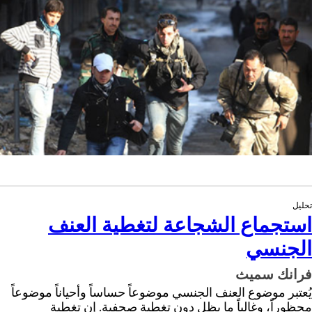
تحليل
استجماع الشجاعة لتغطية العنف
الجنسي
فرانك سميث
يُعتبر موضوع العنف الجنسي موضوعاً حساساً وأحياناً موضوعاً
محظوراً، وغالباً ما يظل دون تغطية صحفية. إن تغطية