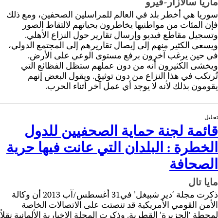
ماريا سالازار-فيرو
سوريا هي أخطر بلد في العالم للمراسلين الصحفين، ومع ذلك
فإن المئات من مواطنيها يخاطرون بحياتهم لالتقاط الصور
وتسجيل مقاطع فيديو وإرسال تقارير حول النزاع الأهلي.
ويسعى الكثير منهم إلى إيصال تقاريرهم إلى المجتمع الدولي،
في حين يرغب آخرون برفع مستوى الوعي على الأرض.
ويخشى الكثيرون أنه من دون عملهم ستظل الفظائع التي
تُرتكب في هذا النزاع من دون توثيق. ويقول البعض إنهم
يقومون بذلك لأنه لا يوجد أي عمل آخر أثناء الحرب.
تحليل
قائمة لجنة حماية الصحفيين للدول
الخطرة : البلدان التي عانت فيها حرية
الصحافة
مايا تال
ذكرت مجلة ‘دير شبيغل’ في31 أغسطس/آب 2013 أن وكالة
الأمن القومي الأمريكية قد تنصتت على الاتصالات الخاصة
لمحطة ‘الجزيرة’ القطرية. وذكرت المجلة الإخبارية الألمانية نقلاً