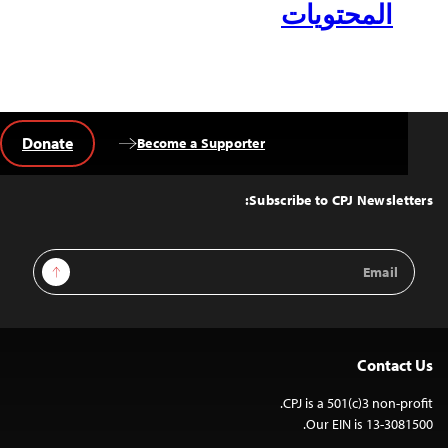
المحتويات
Donate
Become a Supporter
Back
to
Top
Subscribe to CPJ Newsletters:
Email
Sign Up
Address
Contact Us
CPJ is a 501(c)3 non-profit.
Our EIN is 13-3081500.