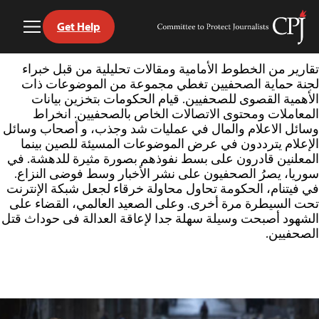
Get Help
Toggle
Committee
Menu
to
Ski
Protect
تقارير من الخطوط الأمامية ومقالات تحليلية من قبل خبراء
t
Journalists
لجنة حماية الصحفيين تغطي مجموعة من الموضوعات ذات
conten
الأهمية القصوى للصحفيين. قيام الحكومات بتخزين بيانات
المعاملات ومحتوى الاتصالات الخاص بالصحفيين. انخراط
وسائل الاعلام والمال في عمليات شد وجذب، و أصحاب وسائل
الإعلام يترددون في عرض الموضوعات المسيئة للصين بينما
المعلنين قادرون على بسط نفوذهم بصورة مثيرة للدهشة. في
سوريا، يصرُ الصحفيون على نشر الأخبار وسط فوضى النزاع.
في فيتنام، الحكومة تحاول محاولة خرقاء لجعل شبكة الإنترنت
تحت السيطرة مرة أخرى. وعلى الصعيد العالمي، القضاء على
الشهود أصبحت وسيلة سهلة جدا لإعاقة العدالة فى حوداث قتل
الصحفيين.