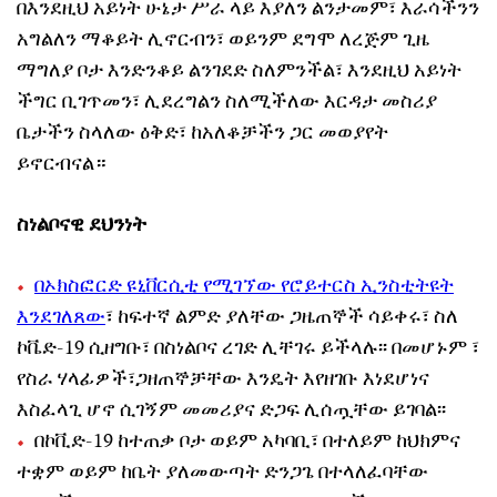
በእንደዚህ አይነት ሁኔታ ሥራ ላይ እያለን ልንታመም፣ እራሳችንን
አግልለን ማቆይት ሊኖርብን፣ ወይንም ደግሞ ለረጅም ጊዜ
ማግለያ ቦታ እንድንቆይ ልንገደድ ስለምንችል፣ እንደዚህ አይነት
ችግር ቢገጥመን፣ ሊደረግልን ስለሚችለው እርዳታ መስሪያ
ቤታችን ስላለው ዕቅድ፣ ከአለቆቻችን ጋር መወያየት
ይኖርብናል።
ስነልቦናዊ ደህንነት
በኦክስፎርድ ዩኒቨርሲቲ የሚገኘው የሮይተርስ ኢንስቲትዩት
እንደገለጸው
፣ ከፍተኛ ልምድ ያለቸው ጋዜጠኞች ሳይቀሩ፣ ስለ
ኮቬድ-19 ሲዘግቡ፣ በስነልቦና ረገድ ሊቸገሩ ይችላሉ፡፡ በመሆኑም ፣
የስራ ሃላፊዎች፣ጋዘጠኞቻቸው እንዴት እየዘገቡ እነደሆነና
እስፈላጊ ሆኖ ሲገኝም መመሪያና ድጋፍ ሊሰጧቸው ይገባል፡፡
በኮቪድ-19 ከተጠቃ ቦታ ወይም አካባቢ፣ በተለይም ከህክምና
ተቋም ወይም ከቤት ያለመውጣት ድንጋጌ በተላለፈባቸው