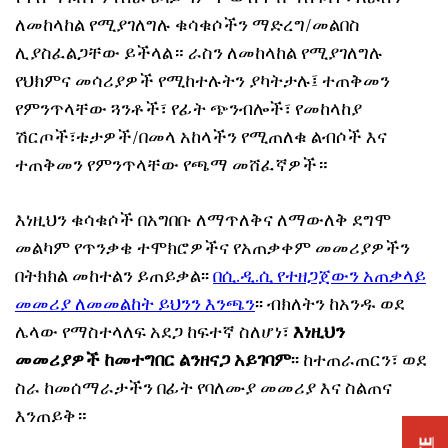
ለመከላከል የሚያገለግሉ ቁሳቁሶችን ማድረግ/መልበስ
ሊያስፈልጋቸው ይችላል። ራስን ለመከላከል የሚያገለግሉ
የህክምና መሳሪያዎች የሚከተሉትን ያካትታሉ፤ ተጠቅመን
የምንጥላቸው ጓንቶች፣ የፊት ጭንብሎች፣ የመከላከያ
ሽርጦች፣ቱታዎች/በመላ አከላችን የሚጠለቁ ልብሶች እና
ተጠቅመን የምንጥላቸው የጫማ መሸፈኛዎች።
እነዚህን ቁሳቁሶች በአግበቡ ለማጥለቅና ለማውለቅ ደግሞ
መልካም የጥንቃቄ ተሞክሮዎችና የአጠቃቀም መመሪያዎችን
በትክክል መከተልን ይጠይቃል፡፡
በሲ.ዲ.ሲ የተዘጋጀውን አጠቃላይ
መመሪያ ለመመልከት ይህንን እንጫን
፡፡
ብክለትን ከአንዱ ወደ
ሌላው የማስተላለፍ አደጋ ከፍተኛ ስለሆነ፣
እነዚህን
መመሪያዎች ከመተግበር ልንዘናጋ አይገባም
፡፡ ከተጠራጠርን፣ ወደ
ስራ ከመሰማራታችን በፊት የባለሙያ መመሪያ እና ስልጠና
እንጠይቅ።