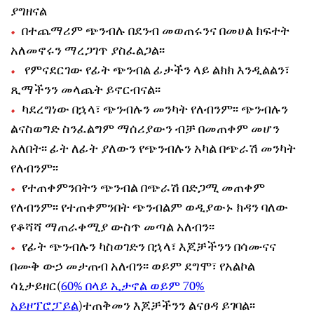
ያግዘናል
በተጨማሪም ጭንብሉ በደንብ መወጠሩንና በመሀል ክፍተት
አለመኖሩን ማረጋገጥ ያስፈልጋል፡፡
የምናደርገው የፊት ጭንብል ፊታችን ላይ ልክክ እንዲልልን፣
ጺማችንን መላጨት ይኖርብናል፡፡
ካደረግነው በኋላ፣ ጭንብሉን መንካት የለብንም፡፡ ጭንብሉን
ልናስወግድ ስንፈልግም ማሰሪያውን ብቻ በመጠቀም መሆን
አለበት፡፡ ፊት ለፊት ያለውን የጭንብሉን አካል በጭራሽ መንካት
የለብንም፡፡
የተጠቀምንበትን ጭንብል በጭራሽ በድጋሚ መጠቀም
የለብንም፡፡ የተጠቀምንበት ጭንብልም ወዲያውኑ ክዳን ባለው
የቆሻሻ ማጠራቀሚያ ውስጥ መጣል አለብን፡፡
የፊት ጭንብሉን ካስወገድን በኋላ፣ እጆቻችንን በሳሙናና
በሙቅ ውኃ መታጠብ አለብን፡፡ ወይም ደግሞ፣ የአልኮል
ሳኒታይዘር(
60% በላይ ኢታኖል ወይም 70%
አይዞፕሮፓይል
)ተጠቅመን እጆቻችንን ልናፀዳ ይገባል፡፡