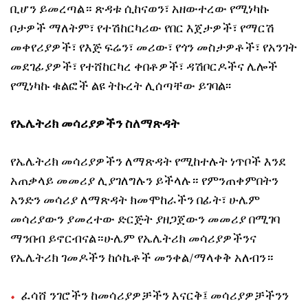
ቢሆን ይመረጣል። ጽዳቱ ሲከናወን፣ አዘውተረው የሚነካኩ
ቦታዎች ማለትም፣ የተሽከርካሪው የበር እጀታዎች፣ የማርሽ
መቀየሪያዎች፣ የእጅ ፍሬን፣ መሪው፣ የጎን መስታዎቶች፣ የአንገት
መደገፊያዎች፣ የተሸከርካረ ቀበቶዎች፣ ዳሽቦርዶችና ሌሎች
የሚነካኩ ቁልፎች ልዩ ትኩረት ሊሰጣቸው ይገባል፡፡
የኤሌትሪክ መሳሪያዎችን ስለማጽዳት
የኤሌትሪክ መሳሪያዎችን ለማጽዳት የሚከተሉት ነጥቦች እንደ
አጠቃላይ መመሪያ ሊያገለግሉን ይችላሉ። የምንጠቀምበትን
አንድን መሳሪያ ለማጽዳት ክመሞከራችን በፊት፣ ሁሌም
መሳሪያውን ያመረተው ድርጅት ያዘጋጀውን መመሪያ በሚገባ
ማንበብ ይኖርብናል።ሁሌም የኤሌትሪክ መሳሪያዎችንና
የኤሌትሪክ ገመዶችን ከሶኬቶች መንቀል/ማላቀቅ አለብን።
ፈሳሸ ንገሮችን ከመሳሪያዎቻችን እናርቅ፤ መሳሪያዎቻችንን