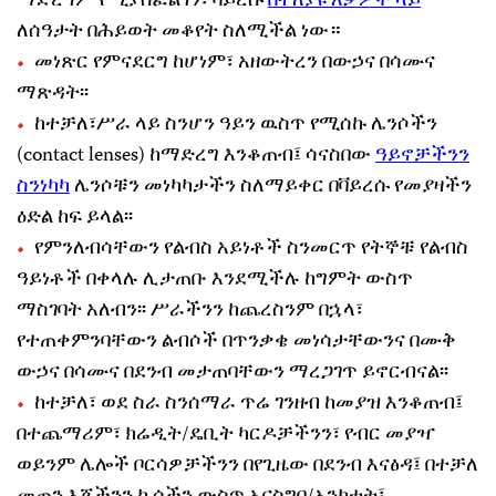
ማድረግም የሚያስፈልገን፣ ቫይረሱ
በተለያዩ እቃዎች ላይ
ለሰዓታት በሕይወት መቆየት ስለሚችል ነው።
መነጽር የምናደርግ ከሆነም፣ አዘውትረን በውኃና በሳሙና
ማጽዳት፡፡
ከተቻለ፣ሥራ ላይ ስንሆን ዓይን ዉስጥ የሚሰኩ ሌንሶችን
(contact lenses) ከማድረግ እንቆጠብ፤ ሳናስበው
ዓይኖቻችንን
ስንነካካ
ሌንሶቹን መነካካታችን ስለማይቀር በቫይረሱ የመያዛችን
ዕድል ከፍ ይላል፡፡
የምንለብሳቸውን የልብስ አይነቶች ስንመርጥ የትኞቹ የልብስ
ዓይነቶች በቀላሉ ሊታጠቡ እንደሚችሉ ከግምት ውስጥ
ማስገባት አለብን፡፡ ሥራችንን ከጨረስንም በኋላ፣
የተጠቀምንባቸውን ልብሶች በጥንቃቄ መነሳታቸውንና በሙቅ
ውኃና በሳሙና በደንብ መታጠባቸውን ማረጋገጥ ይኖርብናል፡፡
ከተቻለ፣ ወደ ስራ ስንሰማራ ጥሬ ገንዘብ ከመያዝ እንቆጠብ፤
በተጨማሪም፣ ክሬዲት/ዴቢት ካርዶቻችንን፣ የብር መያዣ
ወይንም ሌሎች ቦርሳዎቻችንን በየጊዜው በደንብ እናፅዳ፤ በተቻለ