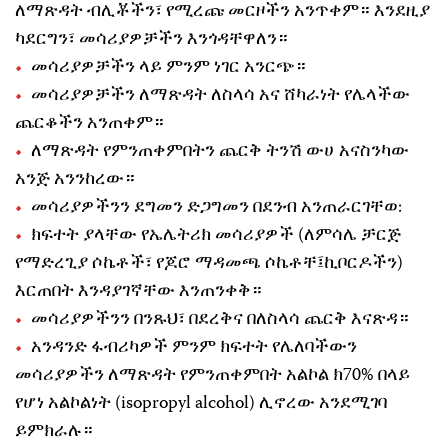
ለማጽዳት ብሊቾችን፣ የሚረጩ መርዞችን አንጥቀም። እንደዚያ
ካደርግን፣ መሳሪያዎቻችን እንጎዳቸዋለን።
መሳሪያዎቻችን ላይ ምንም ነገር አንርጭ።
መሳሪያዎቻችን ለማጽዳት ለስላሳ አና ሸካራነት የሌላችው
ጨርቆችን አንጠቀም።
ለማጽዳት የምንጠቀምበትን ጨርቅ ትንሽ ውሀ አናስንካው
አንጅ አንንከረው።
መሳሪያዎችንን ደግመን ድጋግመን በደንብ አንጠራርገቸወ:
ክፍተት ያላቸው የኤሌትሪክ መሳሪያዎች (ለምሳሌ ቻርጅ
የማድረጊያ ሶኬቶች፣ የጆሮ ማዳመጫ ሶኬቶቸ፤ኪቦርዶችን)
እርጠበት እንዳያገኛቸው እንጠንቀቅ።
መሳሪያዎችንን በንጹህ፣ በደረቅና በለስላሳ ጨርቅ እናጽዳ።
አንዳንድ ፋብሪካዎች ምንም ክፍተት የሌለባችውን
መሳሪያዎችን ለማጽዳት የምንጠቀምበት አልኮል ክ70% በላይ
የሆነ አልኮልነት (isopropyl alcohol) ሊኖረው አንደሚገባ
ይምክራሉ።