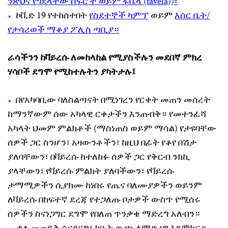
ንጽህና የጎደላቸው ሰፍሮች ወይም ፋቬላ (favela))፣
ኮቪድ 19 የተከሰተበት
የስደተኞች ካምፕ
ወይም
እሰር ቤት/
የታሳሪወች ማቆያ ፖሊስ ጣቢያ።
ራሳችንን ከቫይረሱ ለመከላከል የሚያስችሉን መደበኛ ምክረ
ሃሳቦች ደግሞ የሚከተሉትን ያካትታሉ፤
በየአካባቢው ባለስልጣናት በሚነገረን የርቀት መጠን መሰረት
ከማንኛውም ሰው አካላዊ ርቀታችን እንጠብቅ። የመተንፈሻ
አካላት ህመም ምልክቶች (ማስነጠስ ወይም ማሳል) የታዩባቸው
ሰዎች ጋር ስንሆን፣ አዛውንቶችን፣ ከዚህ በፊት የቆየ በሽታ
ያለባቸውን፣ በቫይረሱ ከተለከፉ ሰዎች ጋር የቅርብ ንክኪ
ያላቸውን፣ የቫይረሱ ምልክት ያለባችውን፣ የቫይረሱ
ታማሚዎችን ሲያክሙ ከነበሩ የጤና ባለሙያዎችን ወይንም
ለቫይረሱ በከፍተኛ ደረጃ የተጋለጡ ቦታዎች ውስጥ የሚሰሩ
ሰዎችን ስናነጋግር ደግሞ የበለጠ ጥንቃቄ ማድረግ አለብን።