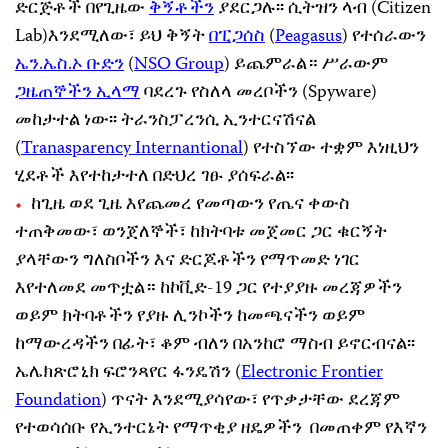
ድርጅቶች በየጊዜው
ቅኝቶችን
ያደርጋሉ፡፡ ሲትዝን ላብ (Citizen
Lab)እንደሚለው፣ ይህ ቅኝት
በፒጋሰስ
(
Peagasus
) የተሰራውን
ኤን.ኤስ.ኦ ቡድን
(
NSO Group
) ይጨምራል። ሥራውም
ጋዜጠኞችን ኢላማ
ባደረጉ የስለላ መረቦችን (Spyware)
መከታተል ነው፡፡ ትራንስፓረንሲ ኢንተርናሽናል
(
Tranasparency Internantional
) የተስኘው ተቋም እነዚህን
ሂደቶች እየተከታተለ በድህረ ገፁ ያሰፍራል፡፡
ከጊዜ ወደ ጊዜ እየጨመረ የመጣውን የጤና ቀውስ
ተጠቅመው፣ ወንጀለኞች፣ ከክትባቱ መጀመር ጋር ቁርኝት
ያላቸውን ግለስቦችን እና ድርጆቶችን የማጥመድ ነገር
እየተለመደ መጥቷል። ከኮቪድ-19 ጋር የተያያዙ መረጃዎችን
ወይም ክትባቶችን የያዙ ሊንኮችን ከመጫናችን ወይም
ከማውረዳችን በፊት፣ ቆም ብለን በአንከሮ ማስብ ይኖርብናል፡፡
ኤሌክጽሮኒክ ፍሮንጻየር ፋንዴሽን (
Electronic Frontier
Foundation
) ጥናት እንደሚያሳየው፣ የጥቃታቸው ደረጃም
የተወሳሰቡ የኢንተርኔት የማጥቂያ ዘዴዎችን በመጠቀም የእኛን