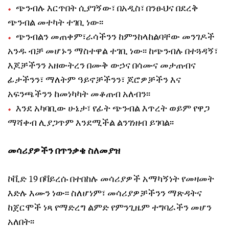
ጭንብሉ እርጥበት ሲያገኝው፣ በአዲስ፣ በንፁህና በደረቅ
ጭንብል መተካት ተገቢ ነው፡፡
ጭንብልን መጠቀም፣ራሳችንን ከምንከላከልባቸው መንገዶች
አንዱ ብቻ መሆኑን ማስተዋል ተገቢ ነው፡፡ ከጭንብሉ በተጓዳኝ፣
እጆቻችንን አዘውትረን በሙቅ ውኃና በሳሙና መታጠብና
ፊታችንን፣ ማለትም ዓይኖቻችንን፣ ጆሮዎቻችን እና
አፍንጫችንን ከመነካካት መቆጠብ አለብን፡፡
እንደ አካባቢው ሁኔታ፣ የፊት ጭንብል እጥረት ወይም የዋጋ
ማሻቀብ ሊያጋጥም እንደሚችል ልንገነዘብ ይገባል፡፡
መሳሪያዎችን በጥንቃቄ ስለመያዝ
ኮቪድ 19 በቫይረሱ በተበከሉ መሳሪያዎች አማካኝነት የመዛመት
እድሉ እሙን ነው፡፡ ስለሆነም፣ መሳሪያዎቻችንን ማጽዳትና
ከጀርሞች ነጻ የማድረግ ልምድ የምንጊዜም ተግባራችን መሆን
አለበት፡፡