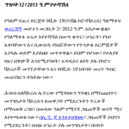
ግንቦት 12፣ 2013 ዓ.ም የተሻሽለ
የዓለም የጤና ድርጅት ኮቪድ-19(ኖቭል ኮሮናቫይረስ) ዓለማቀፍ
ወረርሽኝ
መሆኑን መጋቢት 2፣ 2012 ዓ.ም. አስታውቋል፡፡
የዓለማቀፉ ሁኔታ እየተሻሻለ በመጣ ቁጥር፣ ሀገራት፣ የጉዞ
እቀባቸውን እና ሲውስዱ የነበሯቸውን የጥንቃቄ እርምጃዎች
እያላሉ ወይም እያለዘቡ መጥተዋል። ይህም የሆነው፣ የተለያዩ
የዜና ዘገባዎች እንደሚያሳዩት፣ አዳዲስና ለየት ያሉ የኮሮና
ቫይረሶች መገኘታቸውን እና የኮቪድ-19 ክትባት መረሃ-ግብር
መጠናክርን ተከትሎ ነው።
ሕዝብ ስለቫይረሱ ሊኖረው የሚገባውን ግንዛቤ በማስጨበጥና
መንግስታት ቫይረሱን ለመዋጋት የሚደረጉትን ጥረቶች
በማሳወቅ ረገድ፣ በመላው ዓለም የሚገኙ ጋዜጠኞች ወሳኝ ሚና
እየተጫወቱ ነው።
በሲ.ፒ. ጄ እንደተዘገበው
፣ ጋዜጠኞች ይህንን
የሚያደርጉት፣ በብዙ ሀገራት ያሉ መንግስታት፣ በነፃነት