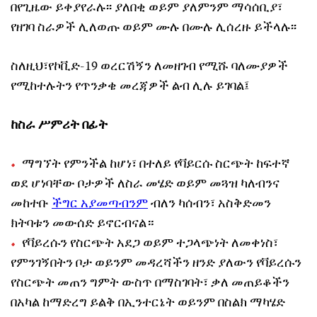
በየጊዜው ይቀያየራሉ፡፡ ያለበቂ ወይም ያለምንም ማሳሰቢያ፣
የዘገባ ስራዎች ሊለወጡ ወይም ሙሉ በሙሉ ሊሰረዙ ይችላሉ፡፡
ስለዚህ፣የኮቪድ-19 ወረርሽኝን ለመዘገብ የሚሹ ባለሙያዎች
የሚከተሉትን የጥንቃቄ መረጃዎች ልብ ሊሉ ይገባል፤
ከስራ ሥምሪት በፊት
ማግኘት የምንችል ከሆነ፣ በተለይ የቫይርሱ ስርጭት ከፍተኛ
ወደ ሆነባቸው ቦታዎች ለስራ መሄድ ወይም መጓዝ ካለብንና
መከተቡ
ችግር አያመጣብንም
ብለን ካሰብን፣ አስቅድመን
ክትባቱን መውሰድ ይኖርብናል።
የቫይረሱን የስርጭት አደጋ ወይም ተጋላጭነት ለመቀነስ፣
የምንገኝበትን ቦታ ወይንም መዳረሻችን ዘንድ ያለውን የቫይረሱን
የስርጭት መጠን ግምት ውስጥ በማስገባት፣ ቃለ መጠይቆችን
በአካል ከማድረግ ይልቅ በኢንተርኔት ወይንም በስልክ ማካሄድ