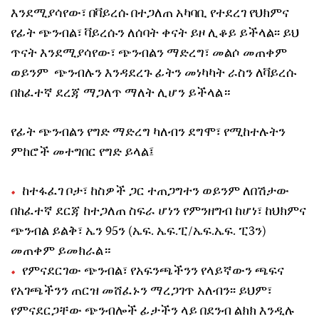
እንደሚያሳየው፣ በቫይረሱ በተጋለጠ አካባቢ የተደረገ የህክምና
የፊት ጭንብል፣ ቫይረሱን ለሰባት ቀናት ይዞ ሊቆይ ይችላል፡፡ ይህ
ጥናት እንደሚያሳየው፣ ጭንብልን ማድረግ፣ መልሶ መጠቀም
ወይንም ጭንብሉን እንዳደረጉ ፊትን መነካካት ራስን ለቫይረሱ
በከፈተኛ ደረጃ ማጋለጥ ማለት ሊሆን ይችላል።
የፊት ጭንብልን የግድ ማድረግ ካለብን ደግሞ፣ የሚከተሉትን
ምከሮች መተግበር የግድ ይላል፤
ከተፋፈገ ቦታ፣ ከስዎች ጋር ተጠጋግተን ወይንም ለበሽታው
በከፈተኛ ደርጃ ከተጋለጠ ስፍራ ሆነን የምንዘግብ ከሆነ፣ ከህክምና
ጭንብል ይልቅ፣ ኤን 95ን (ኤፍ. ኤፍ.ፒ/ኤፍ.ኤፍ. ፒ3ን)
መጠቀም ይመክራል።
የምናደርገው ጭንብል፣ የአፍንጫችንን የላይኛውን ጫፍና
የአገጫችንን ጠርዝ መሸፈኑን ማረጋገጥ አለብን፡፡ ይህም፣
የምናደርጋቸው ጭንብሎች ፊታችን ላይ በደንብ ልክክ እንዲሉ