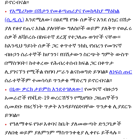
ይኖርብናል፡፡
የአሜሪካው በሽታን የመቆጣጠሪያና የመከላከያ ማዕከል
(ሲ.ዲ.ሲ)
እንደሚለው፣ በዕደሜ የገፉ ሰዎችና እንደ ሰኳር በሽታ
ያለ የቆየ የጤና እክል ያለባቸው ግለስቦች ወይም ያለቅጥ የወፈሩ
ሰዎች ለቫይረሱ በከፍተኛ ደረጃ የተጋለጡ ወገኖች ናቸው፡፡
ከእንዲህ ዓይነት ሰዎች ጋር ቀጥተኛ ንክኪ የነበረን የመገናኛ
ብዙኃን ሰራተኞች ከሆንን፣ የበሽታውን ስርጭት ግምት ውስጥ
በማስገባት፣ ከተቀረው የሕብረተሰብ ክፍል ጋር በቀጥታ
ሊያገናኘን የሚችል የዘገባ ሥራን ልናስወግድ ይገባል
፡
፡
ለነፍሰ ጡር
ሰራተኞችም ተመሳሳይ ጥንቃቄ ማድረግ ይኖርብናል፡፡
በኒው ዎርክ ታይምስ እንደተገለጸው፣
የመገናኛ ብዙኃን
አመራሮች የኮቪድ-19 ወረርሽኝን የሚዘግቡ ጋዜጠኞችን
ሲመድቡ የዘረኝነት ጥቃት እንዳይካሄድባቸው ጥንቃቄ ሊያደርጉ
ይገባል፡፡
የዓለማቀፍ የጉዞ እቀባና ከቤት ያለመውጣት ድንጋጌዎች
ያለበቂ ወይም ያለምንም ማስጥንቀቂያ ሊቀየሩ ይችላሉ።