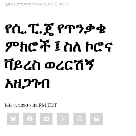
ሲዘግቡ የሚያሳይ ምስል (ኤ.ፍ.ፒ/ፓድሮ)::
የሲ.ፒ.ጄ የጥንቃቄ
ምክሮች ፤ ስለ ኮሮና
ቫይረስ ወረርሽኝ
አዘጋገብ
July 7, 2020 7:32 PM EDT
Share
Bluesky
Facebook
LinkedIn
X
WhatsApp
Email
this: