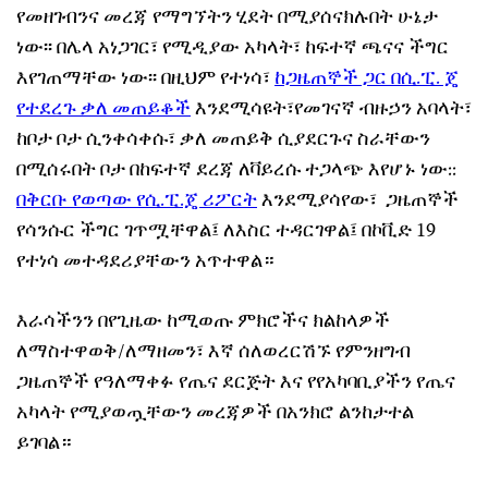
የመዘገብንና መረጃ የማግኘትን ሂደት በሚያሰናክሉበት ሁኔታ
ነው፡፡ በሌላ አነጋገር፣ የሚዲያው አካላት፣ ከፍተኛ ጫናና ችግር
እየገጠማቸው ነው፡፡ በዚህም የተነሳ፣
ከጋዜጠኞች ጋር በሲ.ፒ. ጄ
የተደረጉ ቃለ መጠይቆች
እንደሚሳዩት፣የመገናኛ ብዙኃን አባላት፣
ከቦታ ቦታ ሲንቀሳቀሱ፣ ቃለ መጠይቅ ሲያደርጉና ስራቸውን
በሚሰሩበት ቦታ በከፍተኛ ደረጃ ለቫይረሱ ተጋላጭ እየሆኑ ነው::
በቅርቡ የወጣው የሲ.ፒ.ጄ ሪፖርት
እንደሚያሳየው፣ ጋዜጠኞች
የሳንሱር ችግር ገጥሟቸዋል፤ ለእስር ተዳርገዋል፤ በኮቪድ 19
የተነሳ መተዳደሪያቸውን አጥተዋል።
እራሳችንን በየጊዜው ከሚወጡ ምክሮችና ክልከላዎች
ለማስተዋወቅ/ለማዘመን፣ እኛ ሰለወረርሽኙ የምንዘግብ
ጋዜጠኞች የዓለማቀፉ የጤና ደርጅት እና የየአካባቢያችን የጤና
አካላት የሚያወጧቸውን መረጃዎች በአንክሮ ልንከታተል
ይገባል።