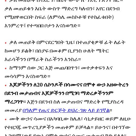
ቃለ መጠይቅ ሰናደርግ፣ ከቤት ውጭ ለማድረግ እንሞክር።
ቃለ መጠይቁን እቤት ውስጥ ማድረግ ካለብን፣ አየር በደንብ
የሚዘዋወርበት ስፍራ (ለምሳሌ መስኮቶቹ የተከፈቱበት)
እንምረጥ፤ የተጣበበ ቦታን እናስወግድ።
ቃለ መጠይቅ በምናደርግበት ጊዜ፣ በተጠያቂዎቹ ፊት ለፊት
ከመሆን ይልቅ፣ በሰያፍ በመቆም ቢያንስ ሁለት ሜትር
እራሳችንን በማራቅ ስራችንን እንስራ፡፡
ከማንም ሰው ጋር እጅ መጨባበጥን፣ መተቃቀፍን እና
መሳሳምን እናስወግድ።
እጆቻችንን ለ20 ሴኮንዶች በሳሙናና በሞቀ ውኃ አዘውትረን
በደንብ መታጠብና እጆቻችንን በሚገባ ማድረቃችንንም
ማረጋገጥ
፡፡ እጅን በደንብ ስለ መታጠብና ማድረቅ የሚያስረዳ
መመሪያ
በዓለም የጤና ድርጅት ድህረ-ገጽ ላይ ይገኛል
፡፡
ሙቅ ውኃና ሳሙና በአካባቢው ከሌለ፣ ሳኒታይዘር ወይም ለዚሁ
የተዘጋጁ መጥረጊያዎችን መጠቀም ይቻላል። ይሁንና፣ በተገኘው