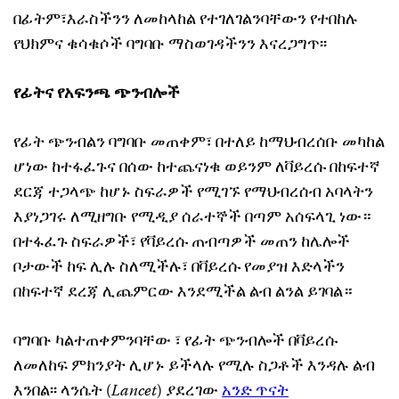
በፊትም፣እራስችንን ለመከላከል የተገለገልንባቸውን የተበከሉ
የህክምና ቁሳቁሶች ባግባቡ ማስወገዳችንን እናረጋግጥ፡፡
የፊትና የአፍንጫ ጭንብሎች
የፊት ጭንብልን ባግባቡ መጠቀም፣ በተለይ ከማህብረሰቡ መካከል
ሆነው ከተፋፈጉና በሰው ከተጨናነቁ ወይንም ለቫይረሱ በከፍተኛ
ደርጃ ተጋላጭ ከሆኑ ስፍራዎች የሚገኙ የማህብረሰብ አባላትን
እያነጋገሩ ለሚዘግቡ የሚዲያ ሰራተኞች በጣም አሰፍላጊ ነው።
በተፋፈጉ ስፍራዎች፣ የቫይረሱ ጠብጣዎች መጠን ከሌሎች
ቦታውች ከፍ ሊሉ ስለሚችሉ፣ በቫይረሱ የመያዝ እድላችን
በከፍተኛ ደረጃ ሊጨምርው እንደሚችል ልብ ልንል ይገባል።
ባግባቡ ካልተጠቀምንባቸው ፣ የፊት ጭንብሎች በቫይረሱ
ለመለከፍ ምክንያት ሊሆኑ ይችላሉ የሚሉ ስጋቶች እንዳሉ ልብ
እንበል፡፡ ላንሴት (
Lancet
) ያደረገው
አንድ ጥናት