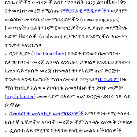
የጋዜጠኞችን መሳሪዎች እስከ ማኮላሸት ደርሷል፡፡ ኮቪድ-19ን
በተመለከተ መረጃ የሚሰጡ
የማህበራዊ ሚዲያዎችን
ወይንም
መልዕክት መላላኪያ መተግበሪያዎችን (messaging apps)
ከመጫናችን በፊት፣ ኮምፒውተሮቻችንን ሊያጠቁ ወደሚችሉ
አደገኛ ቫይረሶች (malware) ሊያገናኙን እንደሚችሉ አውቀን
ጥንቃቄ አናድርግ፡፡
በጋርዲያን (
The Guardian
) እንደተዘገበው፣ በመንግስት
የታገዘ የሀሰት መረጃ እንዳለ ልንገነዘብ ይገባል። እንደዚህ ያለውን
አጠቃላይ የሀሰት መረጃ በተመለከተ፣ የአለም ጤና ድርጅት
ጥንቃቄ እንዲደረግበት ማስጠንቀቂያ ሰጥቷል፡፡
ቢ.ቢ.ሲም
በቂ
ማስገንዘቢያ አለው፡፡ የተሳሳቱ አመለካከቶችን ድባቅ መምቻ
(
myth buster
) መመሪያም በአለም ጤና ድርጅት ድህረ-ገጽ ላይ
ይገኛል፡፡
በመልዕክት መላላኪያ መተግበሪያዎች
አማካኝነት የሚተላለፉ
ሀሰተኛ ዜኛዎችና አሳሳች መረጃዎችም እንዳሉ ልናውቅ ይገባል፡፡
ፌስቡክ ላይ የሚገኙ አንዳንድ የኮቪድ መልክቶች፣በሰዎች