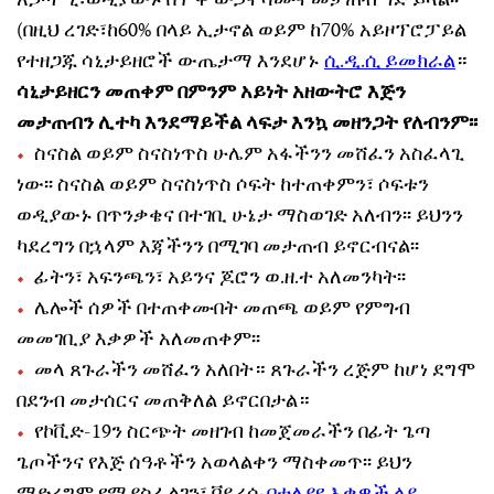
አጋጣሚ፣ወዲያውኑ በሞቀ ውኃና ሳሙና መታጠብ ግድ ይላል፡፡
(በዚህ ረገድ፣ከ60% በላይ ኢታኖል ወይም ከ70% አይዞፕሮፓይል
የተዘጋጁ ሳኒታይዘሮች ውጤታማ እንደሆኑ
ሲ.ዲ.ሲ ይመክራል
።
ሳኒታይዘርን መጠቀም በምንም አይነት አዘውትሮ እጅን
መታጠብን ሊተካ እንደማይችል ላፍታ እንኳ መዘንጋት የለብንም፡፡
ስናስል ወይም ስናስነጥስ ሁሌም አፋችንን መሸፈን አስፈላጊ
ነው፡፡ ስናስል ወይም ስናስነጥስ ሶፍት ከተጠቀምን፣ ሶፍቱን
ወዲያውኑ በጥንቃቄና በተገቢ ሁኔታ ማስወገድ አለብን፡፡ ይህንን
ካደረግን በኋላም እጃችንን በሚገባ መታጠብ ይኖርብናል፡፡
ፊትን፣ አፍንጫን፣ አይንና ጆሮን ወ.ዘ.ተ አለመንካት፡፡
ሌሎች ሰዎች በተጠቀሙበት መጠጫ ወይም የምግብ
መመገቢያ እቃዎች አለመጠቀም፡፡
መላ ጸጉራችን መሸፈን አለበት። ጸጉራችን ረጅም ከሆነ ደግሞ
በደንብ መታሰርና መጠቅለል ይኖርበታል።
የኮቪድ-19ን ስርጭት መዘገብ ከመጀመራችን በፊት ጌጣ
ጌጦችንና የእጅ ሰዓቶችን አወላልቀን ማስቀመጥ፡፡ ይህን