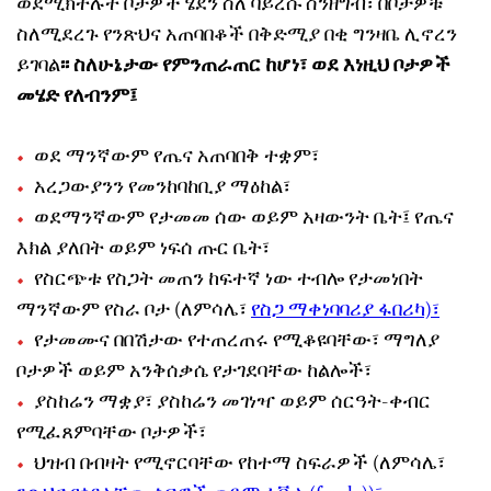
ወደሚክተሉት ቦታዎች ሄደን ስለ ቫይረሱ ስንዘግብ፣ በቦታዎቹ
ስለሚደረጉ የንጽህና አጠባበቆች በቅድሚያ በቂ ግንዛቤ ሊኖረን
ይገባል
፡፡ ስለሁኔታው የምንጠራጠር ከሆነ፣ ወደ እነዚህ ቦታዎች
መሄድ የለብንም፤
ወደ ማንኛውም የጤና አጠባበቅ ተቋም፣
አረጋውያንን የመንከባከቢያ ማዕከል፣
ወደማንኛውም የታመመ ሰው ወይም አዛውንት ቤት፤ የጤና
እክል ያለበት ወይም ነፍሰ ጡር ቤት፣
የስርጭቱ የስጋት መጠን ከፍተኛ ነው ተብሎ የታመነበት
ማንኛውም የስራ ቦታ (ለምሳሌ፣
የስጋ ማቀነባባሪያ ፋበሪካ)፣
የታመሙና በበሽታው የተጠረጠሩ የሚቆዩባቸው፣ ማግለያ
ቦታዎች ወይም አንቅሰቃሴ የታገደባቸው ከልሎች፣
ያስከሬን ማቋያ፣ ያስከሬን መገነዣ ወይም ሰርዓት-ቀብር
የሚፈጸምባቸው ቦታዎች፣
ህዝብ በብዛት የሚኖርባቸው የከተማ ስፍራዎች (ለምሳሌ፣