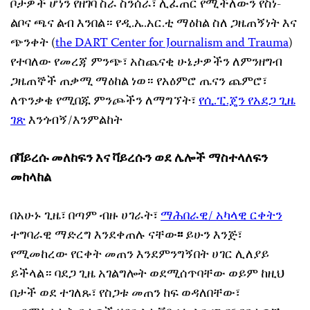
ቦታዎች ሆነን የዘገባ ስራ ስንሰራ፣ ሊፈጠር የሚችለውን የስነ-
ልቦና ጫና ልብ እንበል። የዲ.ኤ.አር.ቲ ማዕከል ስለ ጋዜጠኝነት እና
ጭንቀት (
the DART Center for Journalism and Trauma
)
የተባለው የመረጃ ምንጭ፣ አስጨናቂ ሁኔታዎችን ለምንዘግብ
ጋዜጠኞች ጠቃሚ ማዕከል ነወ። የአዕምሮ ጤናን ጨምሮ፣
ለጥንቃቄ የሚበጁ ምንጮችን ለማግኘት፣
የሲ.ፒ.ጄን የአደጋ ጊዜ
ገጽ
እንጎብኝ/እንምልከት
በቫይረሱ መለከፍን እና ቫይረሱን ወደ ሌሎች ማስተላለፍን
መከላከል
በአሁኑ ጊዜ፣ በጣም ብዙ ሀገራት፣
ማሕበራዊ/ አካላዊ ርቀትን
ተግባራዊ ማድረግ እንደቀጠሉ ናቸው
፡፡
ይሁን እንጅ፣
የሚመከረው የርቀት መጠን እንደምንግኝበት ሀገር ሊለያይ
ይችላል። ባደጋ ጊዜ አገልግሎት ወደሚሰጥባቸው ወይም ከዚህ
በታች ወደ ተገለጹ፣ የስጋቱ መጠን ከፍ ወዳለበቸው፣