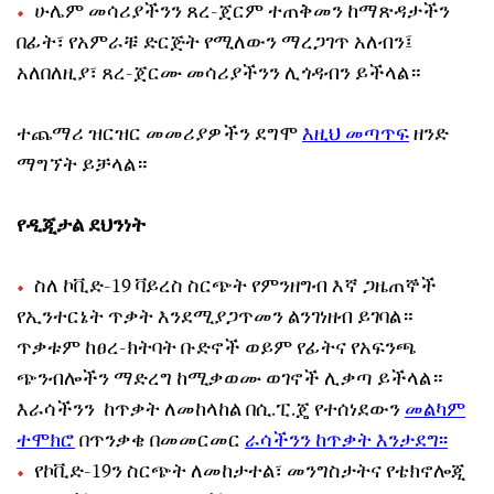
ሁሌም መሳሪያችንን ጸረ-ጀርም ተጠቅመን ከማጽዳታችን
በፊት፣ የአምራቹ ድርጅት የሚለውን ማረጋገጥ አለብን፤
አለበለዚያ፣ ጸረ-ጀርሙ መሳሪያችንን ሊጎዳብን ይችላል።
ተጨማሪ ዝርዝር መመሪያዎችን ደግሞ
እዚህ መጣጥፍ
ዘንድ
ማግኘት ይቻላል።
የዲጂታል ደህንነት
ስለ ኮቪድ-19 ቫይረስ ስርጭት የምንዘግብ እኛ ጋዜጠኞች
የኢንተርኔት ጥቃት እንደሚያጋጥመን ልንገነዘብ ይገባል።
ጥቃቱም ከፀረ-ክትባት ቡድኖች ወይም የፊትና የአፍንጫ
ጭንብሎችን ማድረግ ከሚቃወሙ ወገኖች ሊቃጣ ይችላል።
እራሳችንን ከጥቃት ለመከላከል በሲ.ፒ.ጄ የተሰነደውን
መልካም
ተሞክሮ
በጥንቃቄ በመመርመር
ራሳችንን ከጥቃት እንታደግ፡፡
የኮቪድ-19ን ስርጭት ለመከታተል፣ መንግስታትና የቴክኖሎጂ