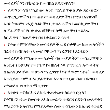
መሳሪያችንን በቫይረሱ ከመበክል እናድነዋለን፡፡
ፈጣን ምላሽ የሚሰጡ፣ እንደ ሜሊስፕቶል ያሉ ጸረ-ጀርም
መጥረጊያዎችን በመጠቀም መሳሪያዎችን በሚገባ እናጽዳ
፤
አስከትሎም፣ የእጅ ስልኮችን፣ ታብሌቶችን፣ መሰኪያዎችን፣
ላፕቶፖችን፣ ሃርድ ድራይቮችን፣ ካሜራዎችን፣ የይለፍ
ካርዶችንና ገመዶችን በሳኒታይዘር እናጽዳ፡፡
የተጠቀምንባቸውን መሳሪያዎች ወደ ቦታቸው ከመመለሳችን
በፊት፣ ከብክለት ነጻ መሆናቸውን ማረጋገጥ
፤
እነዚህን
መሳሪያዎች የሚጠቀሙ ሌሎች ባለሙያዎችም መሳሪያዎቹን
እንዴት በንጽህና የመያዝና ከብክለት ነጻ የማድረግ እውቀትና
ስልጠና ያላቸው መሆኑን ማረጋገጥ፤ የትኛውም ዓይነት መሳሪያ
እንዲያው ዝም ብሎ ያልተተወ እና ለተገቢው ሰው በአግባቡ
የተመለሰ መሆኑን ማረጋገጥ
አንድን ተሽከርካሪ ለስራ ተጠቀመን ካበቃን በኋላ፣
የተሽከርካሪው የውስጥ አካል ሙልጭ ተደርጎ በደንብ መጸዳቱን
ማረጋገጥ አለብን፤ የሚያጸዳው ሰው ተገቢውን ስልጠና የወሰደ