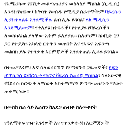
የአሜሪካው የበሽታ መቆጣጠሪያና መከላከያ ማዕከል (ሲ.ዲ.ሲ)
እንዳስገነዘበው፣ ክትባት የወሰዱ የሚዲያ ሰራተኞችም
ቫይረሱን
ሊያስተላልፉ እንደሚችሉ
ልብ ሊሉ ይገባል፤
የል ሜዲሲን
እንደሚለውም
፣ የተለያዩ ክትባቶች፣ የተለያዩ የቫይረሶችን
ለመከካላከል ያላቸው አቅም ይለያያል። ስለሆነም፣ ከኮቪድ-19
ጋር የተያያዙ አካላዊ ርቀትን መጠበቅ እና የአፍና-አፍንጫ
መልበስ ያሉ የጥንቃቄ እርምጃዎች እንደቀጠሉ ሊቆዩ ይገባል።
በተጨማሪም፤ እኛ ሰለወረርሽኙ የምንዘግብ ጋዜጠኞች፣
የጆን
ሆፕኪንስ ዩኒቨርሲቲ የኮሮና ቫይረስ የመረጃ ማዕከል
፣ ስለአሁናዊ
የቫይረሱ ስርጭት ለማወቅ አስተማማኝ ምንጭ መሆኑን ማወቅ
ጠቃሚ ነው።
በመስክ ስራ ላይ እራስን ከአደጋ ጠብቆ ስለመቆየት
የዓለማቀፍ የጉዞ እገዳዎች እና የጥንቃቄ-ነክ እርምጃዎች