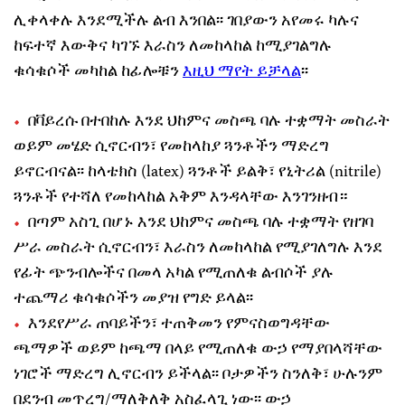
ሊቀላቀሉ እንደሚችሉ ልብ እንበል፡፡ ገበያውን አየመሩ ካሉና
ከፍተኛ እውቅና ካገኙ እራስን ለመከላከል ከሚያገልግሉ
ቁሳቁሶች መካከል ከፊሎቹን
እዚህ ማየት ይቻላል
፡፡
በቫይረሱ በተበከሉ እንደ ህከምና መስጫ ባሉ ተቋማት መስራት
ወይም መሄድ ሲኖርብን፣ የመከላከያ ጓንቶችን ማድረግ
ይኖርብናል፡፡ ከላቴክስ (latex) ጓንቶች ይልቅ፣ የኒትሪል (nitrile)
ጓንቶች የተሻለ የመከላከል አቅም እንዳላቸው እንገንዘብ።
በጣም አስጊ በሆኑ እንደ ህከምና መስጫ ባሉ ተቋማት የዘገባ
ሥራ መስራት ሲኖርብን፣ እራስን ለመከላከል የሚያገለግሉ እንደ
የፊት ጭንብሎችና በመላ አካል የሚጠለቁ ልብሶች ያሉ
ተጨማሪ ቁሳቁሶችን መያዝ የግድ ይላል፡፡
እንደየሥራ ጠባይችን፣ ተጠቅመን የምናስወግዳቸው
ጫማዎች ወይም ከጫማ በላይ የሚጠለቁ ውኃ የማያበላሻቸው
ነገሮች ማድረግ ሊኖርብን ይችላል፡፡ ቦታዎችን ስንለቅ፣ ሁሉንም
በደንብ መጥረግ/ማለቅለቅ አስፈላጊ ነው፡፡ ውኃ