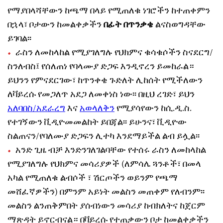
የማያበላሻቸውን ከጫማ በላይ የሚጠለቁ ነገሮችን ከተጠቀምን
በኋላ፣ ቦታውን ከመልቀቃችን
በፊት በጥንቃቄ
ልናስወግዳቸው
ይገባል፡፡
ራስን ለመከላከል የሚያገለግሉ የህክምና ቁሳቁሶችን ስናደርግ/
ስንለብስ፤ የሰለጠነ የባላሙያ ድጋፍ እንዲኖረን ይመከራል።
ይህንን የምናደርገው፣ ከጥንቀቄ ጉድለት ሊከሰት የሚችለውን
ለቫይረሱ የመጋለጥ አደጋ ለመቀነስ ነው፡፡ በዚህ ረገድ፣ ይህን
አለባበስ/አደራረግ
እና
አወላለቅን
የሚያሳየውን ከሲ.ዲ.ስ.
የተገኝውን ቪዲዮመመልከት ይበጃል፡፡ ይሁንና፣ ቪዲዮው
ስልጠናን/የባለሙያ ድጋፍን ሊተካ እንደማይችል ልብ ይሏል፡፡
አንድ ጊዜ ብቻ እንድንገለገልባቸው የተሰሩ ራስን ለመከላከል
የሚያገለግሉ የህክምና መሳሪያዎች (ለምሳሌ ጓንቶች፣ በመላ
አካል የሚጠለቁ ልብሶች ፣ ሽርጦችን ወይንም የጫማ
መሸፈኛዎችን) በምንም አይነት መልስን መጠቀም የለብንም፡፡
መልስን ልንጠቅምበት ያሰብነውን መሳሪያ ከብክለትና ከጀርም
ማጽዳት ይኖርብናል። በቫይረሱ የተጠቃውን ቦታ ከመልቀቃችን