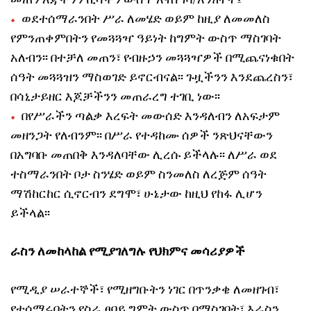
መጠን እጃችንን ኪሳችን ውስጥ አናስግባ/አንክተት፤
ወደተሰማራንበት ሥራ ለመሄድ ወይም ከዚያ ለመመለስ
የምንጠቀምበትን የመጓጓዣ ዓይነት ከግምት ውስጥ ማስገባት
አለብን፡፡ በተቻለ መጠን፣ የብዙኃን መጓጓዣዎች በሚጨናነቁበት
ሰዓት መጓጓዝን ማስወገድ ይኖርብናል፡፡ ጉዟችንን እንደጨረስን፣
በሳኒታይዘር እጆቻችንን መጠራረግ ተገቢ ነው፡፡
በየሥራችን ጣልቃ እረፍት መውሰድ እንዳለብን ለአፍታም
መዘንጋት የለብንም፡፡ በሥራ የተዳከሙ ሰዎች ንጽህናቸውን
በአግባቡ መጠበቅ እንዳለባቸው ሊረሱ ይችላሉ፡፡ ለሥራ ወደ
ተስማራንበት ቦታ ስንሄድ ወይም ስንመለስ ለረጅም ሰዓት
ማሽከርከር ሲኖርብን ደግሞ፣ ሁኔታው ከዚህ የከፋ ሊሆን
ይችላል፡፡
ራስን ለመከላከል የሚያገለግሉ የህክምና መሳሪያዎች
የሚዲያ ሠራተኞች፣ የሚዘግቡትን ነገር በጥንቃቄ ለመዘገብ፣
የተሰማሩበትን የስራ ፀባይ ግምት ውስጥ በማስገባት፣ እራስን