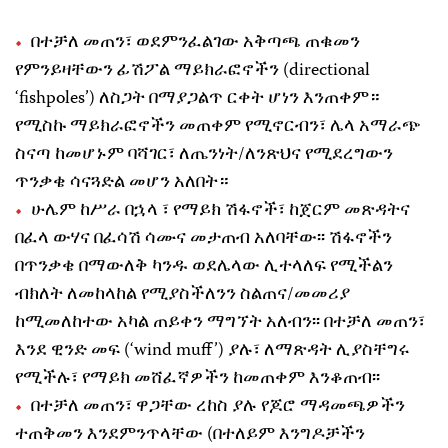
በተቻለ መጠን፣ ወደምንፈልገው አቅጣጫ ጠቁመን
የምንይዛቸውን ፊሽፖል ማይክራፎኖችን (directional
‘fishpoles’) ለስጋት በማያጋልጥ ርቀት ሆነን እንጠቀም።
የሚስኩ ማይክራፎኖችን መጠቀም የሚኖርብን፣ ሌላ አማራጭ
ስናጣ ከመሆኑም ባሻገር፣ ለጤንነት/ለንጽህና የሚደረግውን
ጥንቃቄ ሳናጓድል መሆን አለበት።
ሁሌም ከሥራ በኋላ ፣ የማይክ ሽፋኖች፣ ከጀርም መጽዳትና
በፈላ ውሃና በፈሳሽ ሳሙና መታጠብ አለባቸው፡፡ ሽፋኖችን
በጥንቃቄ በማውለቅ ካንዱ ወደሌላው ሊተላለፍ የሚችልን
ብክለት ለመከላከል የሚያስችለንን ስልጠና/መመሪያ
ከሚመለከተው አካል ጠይቀን ማግኘት አለብን፡፡ በተቻለ መጠን፣
እንደ ዊንድ መፍ (‘wind muff’) ያሉ፣ ለማጽዳት ሊያስቸግሩ
የሚችሉ፣ የማይክ መሸፈኛዎችን ከመጠቀም እንቆጠብ፡፡
በተቻለ መጠን፣ ዋጋቸው ረከስ ያሉ የጆሮ ማዳመጫዎችን
ተጠቅመን እንደምንጥላቸው (በተለይም እንግዶቻችን