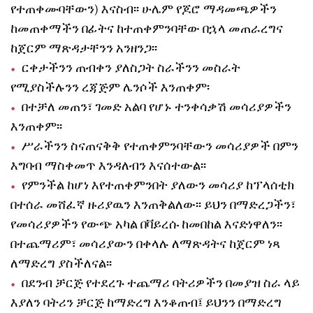
የተጠቀሙባቸውን) እናስብ፡፡ ሁሌም የጆሮ ማዳመጫዎችን
ከመጠቀማችን በፊትና ከተጠቀምንባቸው በኋላ መጠራረግና
ከጀርም ማጽዳታቸንን አንዘንጋ፡፡
ርቀታችንን ጠብቀን ያለስጋት ስራችንን መስራት
የሚያስችሉንን ረጃጅም ሌንሶች እንጠቀም፡
በተቻለ መጠን፣ ገመድ አልባ የሆኑ ተንቀሳቃሽ መሳሪያዎችን
እንጠቀም፡፡
ሥራችንን ስናጠናቅቅ የተጠቀምንባቸውን መሳሪያዎች በምን
እግባብ ማስቀመጥ እንዳለብን እናሰተውል፡፡
የምንችል ከሆነ እየተጠቀምንበት ያለውን መሳሪያ ከፕላሰቲክ
በተሰራ መሸፈኛ ዙሪያዉን እንጠቅልለው፡፡ ይህን በማድረጋችን፣
የመሳሪያዎችን የውጭ አካል በቫይረሱ ከመበከል እናድነዋለን፡፡
በተጨማሪም፣ መሳሪያውን በቀላሉ ለማጽዳትና ከጀርም ነጻ
ለማድረግ ያስችለናል፡፡
በደንብ ቻርጅ የተደረጉ ተጨማሪ ባትሪዎችን በመያዝ ስራ ላይ
እያለን ባትሪን ቻርጅ ከማድረግ እንቆጠብ፤ ይህንን በማድረግ