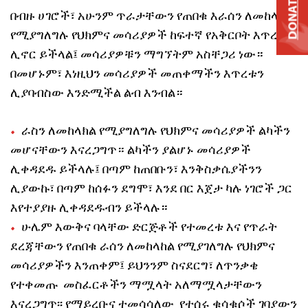
DONATE
በብዙ ሀገሮች፣ አሁንም ጥራታቸውን የጠበቁ እራሰን ለመከላክል
የሚያግለግሉ የህክምና መሳሪያዎች ከፍተኛ የአቅርቦት እጥረት
ሊኖር ይችላል፤ መሳሪያዎቹን ማግኘትም አስቸጋሪ ነው።
በመሆኑም፣ እነዚህን መሳሪያዎች መጠቀማችን እጥረቱን
ሊያባብስው እንድሚችል ልብ እንብል።
ራስን ለመከላክል የሚያግለግሉ የህክምና መሳሪያዎች ልካችን
መሆናቸውን እናረጋግጥ። ልካችን ያልሆኑ መሳሪያዎች
ሊቀዳደዱ ይችላሉ፤ በጣም ከጠበቡን፣ እንቅስቃሴያችንን
ሊያውኩ፣ በጣም ከሰፉን ደግሞ፣ እንደ በር እጀታ ካሉ ነገሮች ጋር
እየተያያዙ ሊቀዳደዱብን ይችላሉ።
ሁሌም እውቅና ባላቸው ድርጅቶች የተመረቱ እና የጥራት
ደረጃቸውን የጠበቁ ራሰን ለመከላከል የሚያገለግሉ የህክምና
መሳሪያዎችን እንጠቀም፤ ይህንንም ስናደርግ፣ ለጥንቃቄ
የተቀመጡ መስፈርቶችን ማሟላት አለማሟላታቸውን
እናረጋግጥ፡፡ የማይረቡና ተመሳሳለው የተሰሩ ቁሳቁሶች ገባያውን