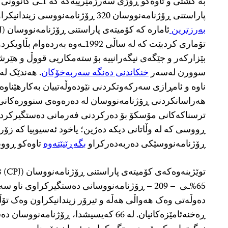
پاراستنی ڕۆژنامەنووسان 320 ڕۆژنامەنووسی زیندانیکراوی تۆمارکردووە، ئەوەش
بەرزترین
تۆماری کردبێت کە لە ساڵی 1992ـەوە 
بێزارکەر و جێگەی نیگەرانییە بۆ ستەمکاریی قووڵ و هێر
سوورن لەسەر
خنکاندنی دەنگە سەربەخۆکان
. هەندێک لە
ناوە و ئامڕازی سەرکەوتکردنی نێودەوڵەتییان بەکارهێناو
هەراسانکردنی ڕۆژنامەنووسان لە دەرەوەی سنوورەکانی خ
ترسناکەکانی مۆسکۆ بۆ دەرکردنی فەرمانی دەستگیرکرد
ڕووسی کە لە وڵاتانی دیکە دەژین؛ یاخود ئەسیوپیا کە زۆ
ڕۆژنامەنووسێکی دەربەدەرکراو
بگەڕێنێتەوە
تاوەکو ڕووب
توێژی
65%ـی – 209 – ڕۆژنامەنووسانی دەستگیرکراوی ناو
دەوڵەتی وەک هەواڵی هەڵە و تیرۆر زیندانیکراون وەک ت
ڕەخنەئامێزەکانیان. لە 66 کەیسیشدا، ڕۆژنام