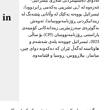
لەدوای دەستپێکردنی شەڕی ئیسرائیل-
غەزەوە لە 7ـی تشرینی یەکەمی ڕابردوودا،
in:
ئیسرائیل بووەتە یەکێک لە وڵاتانی پێشەنگ لە
زیندانیکردنی ڕۆژنامەنووساندا، ئەوەش
بەگوێرەی سەرژمێریی زیندانەکانی کۆمیتەی
پاراستنی ڕۆژنامەنووسان (CPJ) بۆ ساڵی
2023، ئیسرائیل چووەتە پلەی شەشەم و
هاوئاستە لەگەڵ ئێران کە دەکەونە دوای چین،
میانمار، بیلاڕووس، ڕوسیا و ڤێتنامەوە.