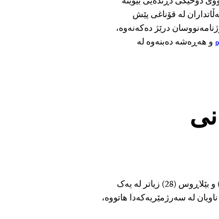
وی دۆخێکی دڕندەیی بێوێنە
اتداران لە قۆناغی پێش
نامەنووسان درێژ دەکەنەوە،
و هەڕەشە دەبنەوە لە
نی
وڵاتانی چین (44 ڕۆژنامەنووسی زیندانیکراو)، میانمار (43) و بێلاڕوس (28) زیاتر لە یەک
ویان لە سەرژمێریەکەدا هاتووە،