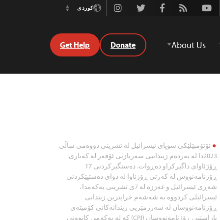
Instagram
Twitter
Facebook
Rss
Youtube
کوردی
Switch
Language
About Us
Get Help
Donate
ئۆتۆمبێلێکی سوپای ئیسرائیل لە تشرینی دووەمی ساڵی
2023دا لە بەردەم زیندانیی سەربازیی ئۆفەر لە کەناری
ڕۆژئاوای داگیرکراو دەڕوات. دەستگیرکردنی 17
ڕۆژنامەنووس لە کەرتی ڕۆژئاوا لە دوای دەستپێکردنی
شەڕی ئیسرائیل و غەززە لە 7ی تشرینی یەکەمدا،
ئیسرائیلی کردووە بە شەشەم خراپترین زیندانی
ڕۆژنامەنووسان لە سەرژمێریی زیندانەکانی کۆمیتەی
پاراستنی ڕۆژنامەنووسان (CPJ) کە لە یەکەمی کانوونی