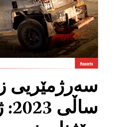
Reports
سەرژمێریی زین
ساڵی