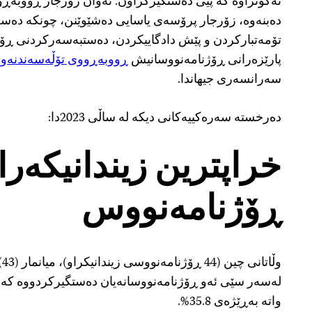
نەگوتراوە کە پێی دەستگیرکراون. ئەوان زۆرجار ڕووبەڕو
دەبنەوە، زۆرجار پرۆسەی یاسایی دەشێوێنن، چونکە دەسەڵ
تۆمەتبارکردن و پێش دادگاییکردن، دەستبەسەرکردنی ڕۆژ
پارێزەرانی ڕۆژنامەنووسانیش
ڕووبەڕووی تۆڵەسەندنەوە
سەرانسەری جیهاندا.
دەرخستە سەرەکییەکانی دیکە لە ساڵی 2023دا:
خراپترین زیندانیکەرا
ڕۆژنامەنووس
لەسەر سێی ئەو ڕۆژنامەنووسانەیان دەستگیرکردووە کە نا
واتە بەڕێژەی 35.8%.