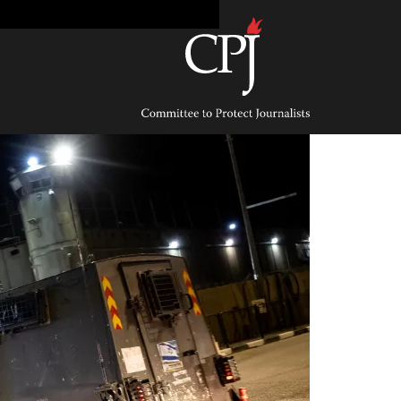
Ski
t
conten
Committee
to
Protect
Journalists