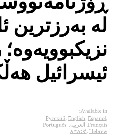
ڕۆژنامەنووسان
لە بەرزترین ئ
نزیکبوویەوە؛ ز
ئیسرائیل هەڵ
Available in:
Русский
,
English
,
Español
,
Français
,
العربية
,
,
Português
አማርኛ
,
Hebrew