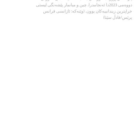
دووەمی 2023دا ئەنجامدرا. چین و میانمار پێشەنگی لیستی
خراپترین زیندانییەکان بوون. (وێنەکە: ئاژانسی فرانس
پرێس/فادڵ سێنا)