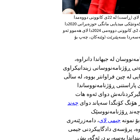
ڕۆبێرت پانگ (چەپ)، پارێزەری میدیاکاری لایەنگری دیموکراسی جیمی لای (ڕاست) لە 22ی کانوونی دووەمدا
دەگاتە دادگا لە هۆنگ کۆنگ، ئەو ڕۆژەی دادگا داواکارییەکی لای (لە چاوپێکەوتنێکی میدیایی مانگی حوزەیرانی 2020دا
نیشان دراوە) ڕەتکردەوە بۆ رەتکردنەوەی تۆمەتێک لەبارەى یاخیبوونی. لە 2ی کانوونی دووەمی 2024دا لای هەموو ئەو
ەسەردا بسەپێنرێت (وێنەکان، چەپ بۆ
ەنووسان لە جیهاندا دانراوە،
تی ڕۆژنامەنووسانی زیندانیکراوی
 لە چین فراوانتر بووە، لە ساڵی
یرکردنانەش دوای ئەوە هات
هۆنگ کۆنگدا سەپاند دوای
چەند
 چەند ڕۆژنامەنووسێک
ۆ نمونە
جیمی لای
، دامەزرێنەری
وە، پرۆسەی دادگاییکردنی جیمی
 ناوبراو نزیکەی 1100 ڕۆژی لە زینداندا بەسەربرد، ئەگەریش