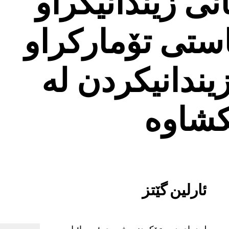
ی زیندانیکراو
استی تۆمارکراو
یندانیکردن لە
کشاوە
ئارلین گێتز