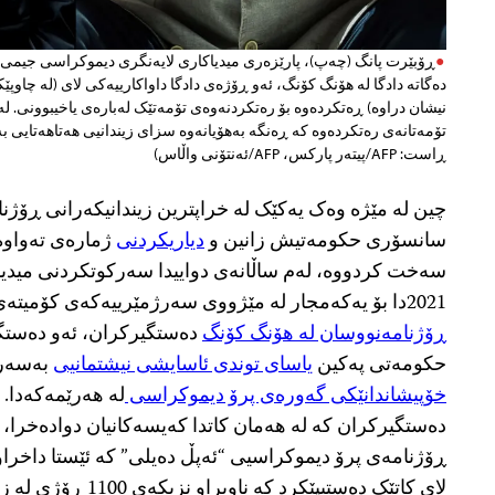
تۆمەتانەی رەتکردەوە کە ڕەنگە بەهۆیانەوە سزای زیندانیی هەتاهەتایی ب
ڕاست: AFP/پیتەر پارکس، AFP/ئەنتۆنی واڵاس)
چین لە مێژە وەک یەکێک لە خراپترین زیندانیکەرانی ڕۆژنام
سانسۆری حکومەتیش زانین و
دیاریکردنی
ژمارەی تەواوە
سەخت کردووە، لەم ساڵانەی دواییدا سەرکوتکردنی میدیایی
2021دا بۆ یەکەمجار لە مێژووی سەرژمێرییەکەی کۆمیتەی پاراستنی ڕۆژنامەنووساندا
ڕۆژنامەنووسان لە ھۆنگ کۆنگ
دەستگیرکران، ئەو دەستگ
حکومەتی پەکین
یاسای توندی ئاسایشی نیشتمانیی
بەسەر 
خۆپیشاندانێکی گەورەی پرۆ دیموکراسی
لە هەرێمەکەدا.
دەستگیرکران کە لە هەمان کاتدا کەیسەکانیان دوادەخرا، ب
ڕۆژنامەی پرۆ دیموکراسیی “ئەپڵ دەیلی” کە ئێستا داخرا
لای کاتێک دەستیپێکرد کە