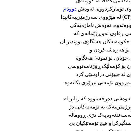
بە گشتی و تاوەکو ڕۆژی سەرژمێرییەکە کە 1ـی کانوونی یەکەمی 2023ـە، کۆمیتەی
دووەم
ئامارە کە کۆمیتەی پاراستنی ڕۆژنامەنووسان (CPJ) لە مێژووی سەرژمێرییەکانیدا
بەردەوام بڵاویکردووەتەوە، ئەوەش ئاماژەیەکی
شی ڕقاوی ئەو ڕژێمانەی کە
 حکومەتەکان هەنگاوی تووندتریان
ە بۆ هەڕەشەکردن و
ۆیان، بۆ نمونە؛ هەنگاوە
ن بۆ کۆمەڵێک ڕۆژنامەنووسی
ری لە جیبۆتی دراوسێی کرد
ەڕووی تۆمەتی تیرۆری بکاتەوە.
نەوەکەی کۆمیتەی پاراستنی ڕۆژنامەنووسان (CPJ) ئەوەشی دەرخستووە کە زیاتر لە
 سەرژمێرییەکە بە تۆمەتەکانی دژ
ۆڵەسەندنەوەیەک دژی ڕووماڵە
ەنووسان دەستگیرکراو هیچ تۆمەتێکیان پێ