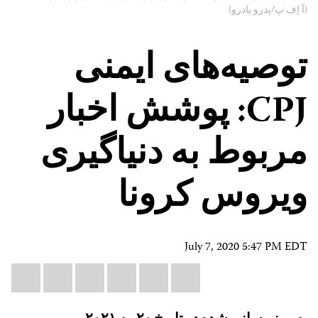
(آ اِف پ/پدرو پادرو)
توصیه‌های ایمنی
CPJ: پوشش اخبار
مربوط به دنیاگیری
ویروس کرونا
July 7, 2020 5:47 PM EDT
Share
il
atsApp
LinkedIn
X
Facebook
Bluesky
this:
به روز رسانی شده در تاریخ ۲۰ مه ۲۰۲۱