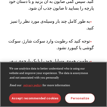
کنید. سپس کمی صابون به آن بزنید و با دستان خود
پارچه را بسایید تا صابون جذب آن شود.
به طور کامل چند بار وسیله‌ی مورد نظر را تمیز
کنید.
توجه کنید که رطوبت وارد سوکت شارژ،‌ سوکت
گوشی یا کیبورد نشود.
رطوبت همه‌ی وسایل خود را با یک پارچه‌ی نرم،‌
تمیز و خشک بگیرید.
We use analytics data to better understand who is using our
website and improve your experience. The data is anonymous
and not associated with you personally.
برخی از سازندگان توصیه می‌کنند برای پاک کردن
Read our
privacy policy
for more information.
سطوح سخت و غیر متخلخل از دستمال‌های مرطوب
حاوی الکل ایزوپروپانول ۷۰ درصد استفاده شود.
Accept recommended cookies
Personalize