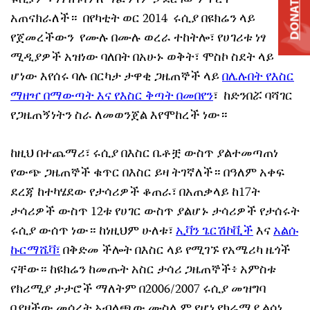
DONATE
አጠናክራለች። በየካቲት ወር 2014 ሩሲያ በዩክሬን ላይ
የጀመረችውን የሙሉ በሙሉ ወረራ ተከትሎ፣ የሀገሪቱ ነፃ
ሚዲያዎች አዝነው ባለበት በአሁኑ ወቅት፣ ሞስኮ ስደት ላይ
ሆነው እየሰሩ ባሉ በርካታ ታዋቂ ጋዜጠኞች ላይ
በሌሉበት የእስር
ማዘዣ በማውጣት እና የእስር ቅጣት በመበየን
፣ ከድንበሯ ባሻገር
የጋዜጠኝነትን ስራ ለመወንጀል እየሞከረች ነው።
ከዚህ በተጨማሪ፣ ሩሲያ በእስር ቤቶቿ ውስጥ ያልተመጣጠነ
የውጭ ጋዜጠኞች ቁጥር በእስር ይዛ ትገኛለች። በዓለም አቀፍ
ደረጃ ከተካሄደው የታሳሪዎች ቆጠራ፣ በአጠቃላይ ከ17ት
ታሳሪዎች ውስጥ 12ቱ የሀገር ውስጥ ያልሆኑ ታሳሪዎች የታሰሩት
ሩሲያ ውሰጥ ነው። ከነዚህም ሁለቱ፣
ኢቫን ጌርሽኮቪች
እና
አልሱ
ኩርማሼቫ፣
በቅድመ ችሎት በእስር ላይ የሚገኙ የአሜሪካ ዜጎች
ናቸው። ከዩክሬን ከመጡት አስር ታሳሪ ጋዜጠኞች፥ አምስቱ
የክሪሚያ ታታሮች ማለትም በ2006/2007 ሩሲያ መዝግባ
በያዘችው መሰረት አብላጫው ሙስሊም የሆነ የክሬሚያ ልሳነ