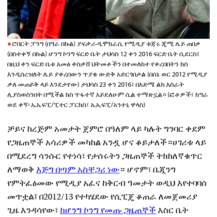
ሮበርት ፓንግ (በግራ በኩል) ያፍቃሪ-ዲሞክራሲ የሚዲያ ቱጃሩ ጂሚ ሌይ ጠበቃ
(በስተቀኝ በኩል) ሆንግ ኮንግ ፍርድ ቤት ታህሳስ 12 ቀን 2016 ፍርድ ቤት ሲደርስ፤
በዚህ ቀን ፍርድ ቤቱ አመፅ ቀስቃሸ ህትመቶችን በተመለከተ የቀረበበትን ክስ
እንዲሰረዝለት ሌይ ያቀረበውን ጥያቄ ውድቅ አድርጎበታል (በሰኔ ወር 2012 የሚዲያ
ቃለ መጠይቅ ላይ እንደታየው) ታህሳስ 23 ቀን 2016፣ በእድሜ ልክ እስራት
ሊያስወስንበት በሚችል ክስ ጥፋተኛ አይደለሁም ሲል ተማጽኗል። (ፎቶዎች፣ ከግራ
ወደ ቀኝ፡ ኤኤፍፒ/ፒተር ፓርክስ፣ ኤኤፍፒ/አንተኒ ዋላስ)
ቻይና ከረጅም አመታት ጀምሮ በዓለም ላይ ካሉት ግንባር ቀደም
የጋዜጠኞች አሳሪዎች መካከል አንዷ ሆና ቆይታለች።ሀገሪቱ ላይ
በሚደረግ ሳንሱር የተነሳ፣ የታሰሩትን ጋዜጠኞች ትክክለኛቁጥር
ለማወቅ
እጅግ በጣም አስቸጋሪ ነው
። ሆኖም፣ ቤጂንግ
የምትፈፅመው የሚዲያ አፈና ከቅርብ ዓመታት ወዲህ እየተባባሰ
መጥቷል፤ በ2012/13 የተካሄደው የሲፒጄ ቆጠራ ለመጀመሪያ
ጊዜ እንዳሳየው፣
ከሆንግ ኮንግ የመጡ ጋዜጠኞች
እስር ቤት