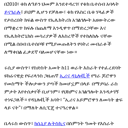
በ2010፣ ቱክ ለዓይን ህመም እንደተዳረገ፣ የቱክ ቤተሰብ አባላት
ይናገራሉ
፤ ይህም ሊሆን የቻለው፣ ቱክ የእስር ቤቱ ሃላፊዎች
የታሰረበት ክፍል ውስጥ የኤሌክትሪክ አገልገሎት አዘውትረው
በማቋረጥ ክፍሉ በጨለማ እንዲዋጥ በማድረጋቸው እና
የኤሌክትሮኒክስ መሳሪያዎች ለእስረኞች የተከለከሉ ናቸው
በሚል ሰበብ ቤተሰቦቹ የሚያመጡለትን የባትሪ መብራቶች
ለማቀበል ፈቃደኛ ባለመሆናቸው ነው።
ሩሲያ ውስጥ፣ የስድስት አመት ከ11 ወራት እስራት የተፈረደባት
ዩክሬናዊቷ የፍሪላንስ ጋዜጠኛ
ኢሪና ዳኒሎቪች
የግራ ጆሮዋን
የመስማት ችሎታውን ያጣች ከመሆኗም በላይ በማያባራ ራስ
ምታት እየተሰቃየች ቢሆንም፥ የህክምና አገልግሎት እንዳታገኝ
ተነፍጋለች። የዳኒሎቪች አባት፣ “ኢሪና አይምሮዋን ለመሳት ቋፍ
ላይ ናት”፣ በማለት ለሲፒጄ ተናግረዋል።
ቤላሩስ ውስጥ፣
ክሴኒያ ሉትስኪና
በስምንት ዓመት የእስራት