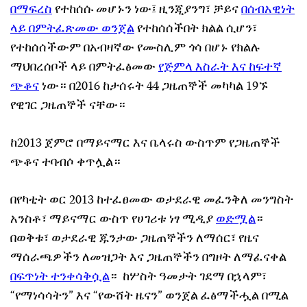
በማፍረስ
የተከሰሱ መሆኑን ነው፤ ዚንጂያንግ፣ ቻይና
በሰብአዊነት
ላይ በምትፈጽመው ወንጀል
የተከሰሰችበት ክልል ሲሆን፣
የተከሰሰችውም በአብዛኛው የሙስሊም ጎሳ በሆኑ የክልሉ
ማህበረሰቦች ላይ በምትፈፅመው
የጅምላ እስራት እና ከፍተኛ
ጭቆና
ነው። በ2016 ከታሰሩት 44 ጋዜጠኞች መካካል 19ኙ
የዊገር ጋዜጠኞች ናቸው።
ከ2013 ጀምሮ በማይናማር እና ቤላሩስ ውስጥም የጋዜጠኞች
ጭቆና ተባብሶ ቀጥሏል።
በየካቲት ወር 2013 ከተፈፀመው ወታደራዊ መፈንቅለ መንግስት
አንስቶ፣ ማይናማር ውስጥ የሀገሪቱ ነፃ ሚዲያ
ወድሟል
።
በወቅቱ፣ ወታደራዊ ጁንታው ጋዜጠኞችን ለማሰር፣ የዜና
ማሰራጫዎችን ለመዝጋት እና ጋዜጠኞችን በግዞት ለማፈናቀል
በፍጥነት ተንቀሳቅሷል
። ከሦስት ዓመታት ገደማ በኋላም፣
“የማነሳሳትን” እና “የውሸት ዜናን” ወንጀል ፈፅማችሗል በሚል