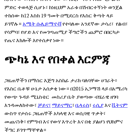
ምድር ተወላጅ ሲሆኑ፣ ከነዚህም አራቱ በሽብርተኝነት ወንጀል
ተከሰው ከ12 እስከ 19 ዓመት በሚደርስ የእስር ቅጣት ላይ
ይገኛሉ።
አሜት ሱሌይማኖቭ
የተባለው አንደኛው ታሳሪ፣ የልብ፣
የሳምባ፣ የሆድ እና የመገጣጠሚያ ችግሮችን ጨምሮ በበርካታ
የጤና እክሎች እየተሰቃየ ነው።
ጭካኔ እና የበቀል እርምጃ
ጋዜጠኞችን በማሰር እጅግ አስከፊ ታሪክ ባለባቸው ሀገራት፥
የእስር ቤቶቹ ሁኔታ አሰቃቂ ነው። በ2015 አጋማሽ ላይ በአሜሪካ
የውጭ ጉዳይ ሚኒስቴር መስሪያ ቤት ያወጣው ብሄራዊ ዘገባ
እንዳመለከተው፣
ቻይና፣
ማይናማር
፣
ቤላሩስ
፣
ሩሲያ
እና
ቬትናም
ውስጥ የታሰሩ ጋዜጠኞች አካላዊ እና ወሲባዊ ጥቃት፣
መጨናነቅ፣ የምግብ እና የውሃ እጥረት እና በቂ ያልሆነ የህክምና
ችግር ይገጥማቸዋል።