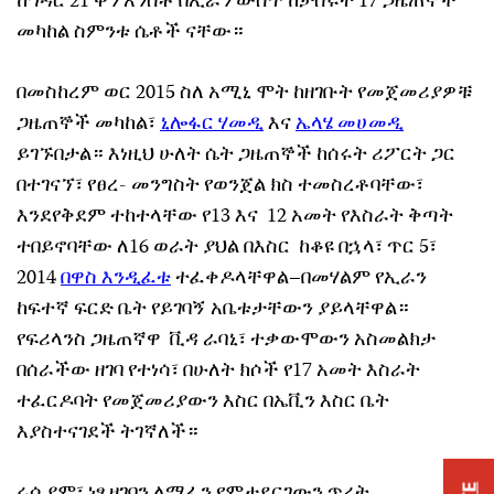
ከኀዳር 21 ቀን አንስቶ በኢራን ውስጥ ከታሰሩት 17 ጋዜጠኞች
መካከል ስምንቱ ሴቶች ናቸው።
በመስከረም ወር 2015 ስለ አሚኒ ሞት ከዘገቡት የመጀመሪያዎቹ
ጋዜጠኞች መካከል፣
ኒሎፋር ሃመዲ
እና
ኤላሄ መሀመዲ
ይገኙበታል። እነዚህ ሁለት ሴት ጋዜጠኞች ከሰሩት ሪፖርት ጋር
በተገናኘ፣ የፀረ- መንግስት የወንጀል ክስ ተመስረቶባቸው፣
እንደየቅደም ተከተላቸው የ13 እና 12 አመት የእስራት ቅጣት
ተበይኖባቸው ለ16 ወራት ያህል በእስር ከቆዩ በኋላ፣ ጥር 5፣
2014
በዋስ እንዲፈቱ
ተፈቀዶላቸዋል–በመሃልም የኢራን
ከፍተኛ ፍርድ ቤት የይገባኝ አቤቱታቸውን ያይላቸዋል።
የፍሪላንስ ጋዜጠኛዋ ቪዳ ራባኒ፣ ተቃውሞውን አስመልክታ
በሰራችው ዘገባ የተነሳ፣ በሁለት ክሶች የ17 አመት እስራት
ተፈርዶባት የመጀመሪያውን እስር በኤቪን እስር ቤት
እያስተናገደች ትገኛለች።
ሩሲያም፣ ነፃ ዘገባን ለማፈን የምታደርገውን ጥረት