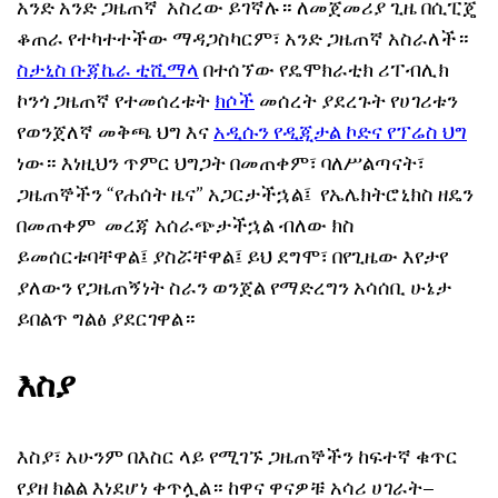
አንድ አንድ ጋዜጠኛ አስረው ይገኛሉ። ለመጀመሪያ ጊዜ በሲፒጄ
ቆጠራ የተካተተችው ማዳጋስካርም፣ አንድ ጋዜጠኛ አስራለች።
ስታኒስ ቡጃኬራ ቲሺማላ
በተሰኘው የዴሞክራቲክ ሪፐብሊክ
ኮንጎ ጋዜጠኛ የተመሰረቱት
ክሶች
መሰረት ያደረጉት የሀገሪቱን
የወንጀለኛ መቅጫ ህግ እና
አዲሱን የዲጂታል ኮድና የፕሬስ ህግ
ነው። እነዚህን ጥምር ህግጋት በመጠቀም፣ ባለሥልጣናት፣
ጋዜጠኞችን “የሐሰት ዜና” አጋርታችኋል፤ የኤሌክትሮኒክስ ዘዴን
በመጠቀም መረጃ አሰራጭታችኋል ብለው ክስ
ይመሰርቱባቸዋል፤ ያስሯቸዋል፤ ይህ ደግሞ፣ በየጊዜው እየታየ
ያለውን የጋዜጠኝነት ስራን ወንጀል የማድረግን አሳሰቢ ሁኔታ
ይበልጥ ግልፅ ያደርገዋል።
እስያ
እስያ፣ አሁንም በእስር ላይ የሚገኙ ጋዜጠኞችን ከፍተኛ ቁጥር
የያዘ ክልል እነደሆነ ቀጥሏል። ከዋና ዋናዎቹ አሳሪ ሀገራት–