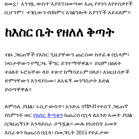
ዘመኗ፣ አንጎሏ ውስጥ እያደገ በመጣው እጢ የተነሳ እየተሰቃየች
ቢሆንም፣ ተገቢውን የህክምና አገልግሎት እያገኘች አይደለም።
ከእስር ቤት የዘለለ ቅጣት
ብዙ ጋዜጠኞች የእስር ጊዜያቸውን ጨርሰው ከተፈቱ በኋላም፣
ነጻነታቸውን የሚጋፋ ችግር ይገጥማቸዋል። ይህም በዕለት
ተዕለት ኑሮአቸው ላይ ተጽኖ ከማሳደሩም በላይ፣ እነዚህ ሰዎች
ድምፃቸውን እንዳያሰሙ፣ ለአፋኝ መንግስታት እድል
ይሰጣቸዋል።
ለምሳሌ ያህል፣ ሩሲያ ውስጥ፣ አንድሬ ኖቫሾቭ የተሰኘ ጋዜጠኛ
የስምንት ወር
የእስር ቅጣቱን
ከጨረሰ በኋላ ለአንድ አመት ያህል
በጋዜጠኝነት እንዳይሰራ ታግዷል። ሙሉ የስድስት አመት
እስራቱን ከጨረሰ በኋላ፣ በመጋቢት 2015 የተፈታው