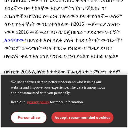
ከ7 እስከ 20 ዓመታት በሚደርስ የእስር ቅጣት፣ ሰባት ጋዜጠኞችን
ያሰረችው በመካከለኛው እስያ የምትገኘዋ ታጂኪስታን፣
ጋዜጠኞችን በማሰር የመሪነት ስፍራውን ይዛ ቀጥላለች– ሁሉም
ላይ የጥፋተኛነት ውሳኔ የተላለፈው ከ2015 መጀመሪያ አንስቶ
ነው። በ2016 መጀመሪያ ላይ ሲፒጄ በሀገሪቱ ያደረገው ጉብኝት
እንዳሳየው
፣ በሀገሪቱ እየተላለፉ ያሉት ከባድ የቅጣት ውሳኔዎች፣
ወትሮም በመንግስት ጫና ተጎድቶ የነበረው የሚዲያ ድባብ፣
በፍረሃት ቆፈን እና በግል ሳንሱር የተነሳ ይበልጥ አስከፊ ሆኗል።
በየካቲት 2016 ሊካሄድ ከታቀደው ፕሬዚዳንታዊ ምርጫ ቀደም
ብሎ፣ በተደጋገሚ
ከተፈፀሙት የጋዜጠኞች እስራት ጋር በተያያዘ
፣
We use analytics data to better understand who is using our
በ2016 መጀመሪያ ላይ የፕሬስ ነፃነት ሁኔታ፣ በአዘርባጃንም
website and improve your experience. The data is anonymous
and not associated with you personally.
በፍጥነት እያሽቆለቆለ መጥቷል። ከህዳር 21 በፊት፣ አራት
Read our
privacy policy
for more information.
ጋዜጠኞች እና አንድ የሚዲያ ሰራተኛ ታስረዋል፤ ከዚያ ወዲህም
ቢያንስ
ሌሎች ሶስት
ጋዜጠኞች ለእስር ተዳርገዋል። ኅዳር 21
Personalize
Accept recommended cookies
ቀን ተይዘው የታሰሩት አራት ጋዜጠኞች ደግሞ፣ ከፍተኛ