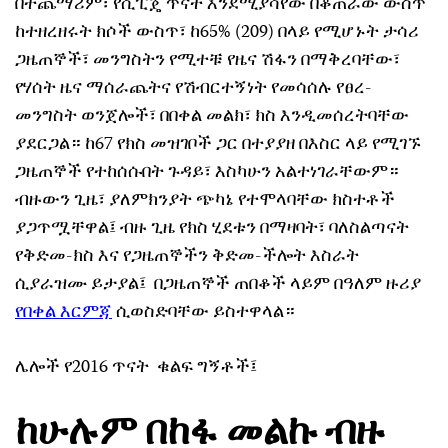
በተጨማሪም፣ የሲፒጄ ጥናት እንደሚያሳየው በቆጠራው ውስጥ
ከተዘረዘሩት ክሶች ውስጥ፣ ከ65% (209) በላይ የሚሆኑት ታሳሪ
ጋዜጠኞች፣ መንግስትን የሚተቹ የዜና ሽፋን በማቅረባቸው፣
የሃሰት ዜና ማሰራጨትና የሽብርተኝነት የመሳሰሉ የፀረ-
መንግስት ወንጀሎች፣ በበቀል መልክ፣ ክስ እንዲመሰረትባቸው
ያደርጋል። ከ67 የክስ መዝገቦች ጋር በተያያዘ በእስር ላይ የሚገኙ
ጋዜጠኞች የተከሰሱበት ጉዳይ፣ እስካሁን አልተነገራቸውም።
ብዙውን ጊዜ፣ ያለምክንያት ጭካኔ የተሞላባቸው ክስተቶች
ያጋጥሟቸዋል፤ ብዙ ጊዜ የክስ ሂደቱን በማዛባት፣ ባለስልጣናት
የቅድመ-ክስ እና የጋዜጠኞችን ቅድመ-ችሎት እስራት
ሲያራዝሙ ይታያል፤ በጋዜጠኞች ጠበቆች ላይም በዓለም ዙሪያ
የበቀል እርምጃ
ሲወስድባቸው ይስተዋላል።
ሌሎች የ2016 ጥናት ቁልፍ ግኝቶች፤
ከሁሉም በከፋ መልኩ ብዙ