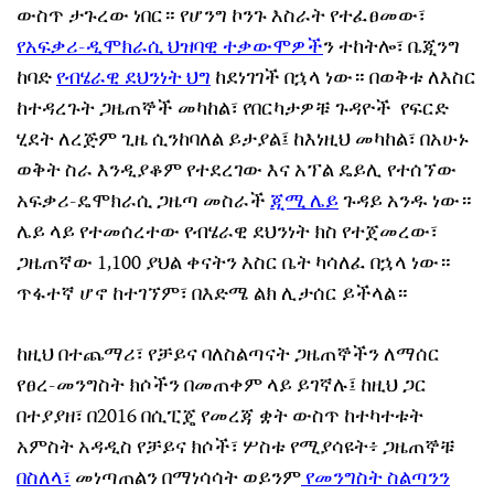
ውስጥ ታጉረው ነበር። የሆንግ ኮንጉ እስራት የተፈፀመው፣
የአፍቃሪ-ዲሞክራሲ ህዝባዊ ተቃውሞዎች
ን ተከትሎ፣ ቤጂንግ
ከባድ
የብሄራዊ ደህንነት ህግ
ከደነገገች በኋላ ነው። በወቅቱ ለእስር
ከተዳረጉት ጋዜጠኞች መካከል፣ የበርካታዎቹ ጉዳዮች የፍርድ
ሂደት ለረጅም ጊዜ ሲንከባለል ይታያል፤ ከእነዚህ መካከል፣ በአሁኑ
ወቅት ስራ እንዲያቆም የተደረገው እና አፕል ዴይሊ የተሰኘው
አፍቃሪ-ዴሞክራሲ ጋዜጣ መስራች
ጂሚ ሌይ
ጉዳይ አንዱ ነው።
ሌይ ላይ የተመሰረተው የብሄራዊ ደህንነት ክስ የተጀመረው፣
ጋዜጠኛው 1,100 ያህል ቀናትን እስር ቤት ካሳለፈ በኋላ ነው።
ጥፋተኛ ሆኖ ከተገኘም፣ በእድሜ ልክ ሊታሰር ይችላል።
ከዚህ በተጨማሪ፣ የቻይና ባለስልጣናት ጋዜጠኞችን ለማሰር
የፀረ-መንግስት ክሶችን በመጠቀም ላይ ይገኛሉ፤ ከዚህ ጋር
በተያያዘ፣ በ2016 በሲፒጄ የመረጃ ቋት ውስጥ ከተካተቱት
አምስት አዳዲስ የቻይና ክሶች፣ ሦስቱ የሚያሳዩት፥ ጋዜጠኞቹ
በስለላ፣
መነጣጠልን በማነሳሳት ወይንም
የመንግስት ስልጣንን