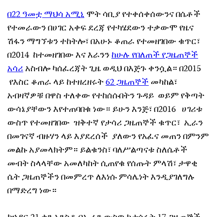
በ22 ዓመቷ ማህሳ አሚኒ
ሞት ሳቢያ የተቀሰቀሰውንና በሴቶች
የተመራውን በሀገር አቀፍ ደረጃ የተካሄደውን ተቃውሞ የዜና
ሽፋን ማግኘቱን ተከትሎ፣ በአሁኑ ቆጠራ የተመዘገበው ቁጥር፣
በ2014 ከተመዘገበው እና እራንን
ከሁሉ የበለጠች የጋዜጠኞች
አሳሪ
አስብሎ ካሰፈረጃት ጊዜ ወዲህ በእጅጉ ቀንሷል። በ2015
የእስር ቆጠራ ላይ ከተዘረዘሩት
62 ጋዜጠኞች
መካከል፣
አብዛኛዎቹ በዋስ ተለቀው የተከሰሱበትን ጉዳይ ወይም የቅጣት
ውሳኔያቸውን እየተጠባበቁ ነው። ይሁን እንጅ፣ በ2016 ሀገሪቱ
ውስጥ የተመዘገበው ዝቅተኛ የታሳሪ ጋዜጠኞች ቁጥር፣ ኢራን
በመገናኛ ብዙሃን ላይ እያደረሰች ያለውን የአፈና መጠን በምንም
መልኩ አያመላክትም። ይልቁንስ፣ ባለሥልጣናቱ ስለሴቶች
መብት ስላላቸው አመለካከት ሲጠየቁ የሰጡት ምላሽ፣ ታዋቂ
ሴት ጋዜጠኞችን በመምረጥ ለእነሱ ምሳሌነት እንዲያገለግሉ
በማድረግ ነው።