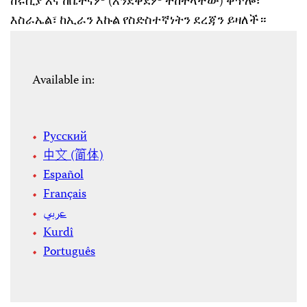
ከሩሲያ እና ከቬትናም (እንደቅደም ተከተላቸው) ቀጥሎ፣
እስራኤል፣ ከኢራን እኩል የስድስተኛነትን ደረጃን ይዛለች።
Available in:
Русский
中文 (简体)
Español
Français
عربي
Kurdî
Português