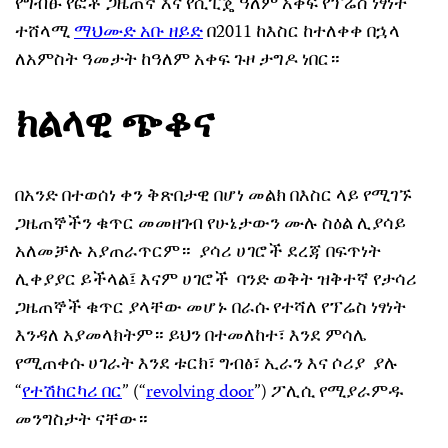
የግብፁ የፎቶ ጋዜጠኛ እና የሲፒጄ ዓለም አቀፍ የፕሬስ ነፃነት
ተሸላሚ
ማህሙድ አቡ ዘይድ
በ2011 ከእስር ከተለቀቀ በኋላ
ለአምስት ዓመታት ከዓለም አቀፍ ጉዞ ታግዶ ነበር።
ክልላዊ ጭቆና
በአንድ በተወሰነ ቀን ቅጽበታዊ በሆነ መልክ በእስር ላይ የሚገኙ
ጋዜጠኞችን ቁጥር መመዘገብ የሁኔታውን ሙሉ ስዕል ሊያሳይ
አለመቻሉ አያጠራጥርም። ያሳሪ ሀገሮች ደረጃ በፍጥነት
ሊቀያያር ይችላል፤ እናም ሀገሮች ባንድ ወቅት ዝቅተኛ የታሳሪ
ጋዜጠኞች ቁጥር ያላቸው መሆኑ በራሱ የተሻለ የፕሬስ ነፃነት
እንዳለ አያመላክትም። ይህን በተመለከተ፣ እንደ ምሳሌ
የሚጠቀሱ ሀገራት እንደ ቱርክ፣ ግብፅ፣ ኢራን እና ሶሪያ ያሉ
“
የተሽከርካሪ በር
” (“
revolving door
”) ፖሊሲ የሚያራምዱ
መንግስታት ናቸው።