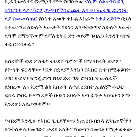
ኢራን ውስጥ፣ የአሚኒን ሞት የዘገበችው
ናሲም ሶልታንቤይጊ
በስርዓቱ ላይ ፕሮፓጋንዳ በማሰራጨት እና በብሔራዊ ደህንነት
ላይ በመመሳጠር
የሶስት አመት ተኩል እስራት
ከተፈረደባት
በኋላ
በተጨማሪ ለሁለት አመታት ከሀገር እንዳትወጣና ለሁለት አመት
ደግሞ በማንኛውም የፖለቲካ ቡድን ወይም ጉባኤን እንዳትሳተፍ
ተፈርዶባታል።
እስረኞች ወደ ፖለቲካ ተሀደሶ ካምፖች በሚላኩበት ወይም
የቅጣት ፍርዳቸው ካበቃ በኋላም እንኳን በእስር ቤት በሚቆዩባት
ሃገር ቻይና የዢንጂያንግ የዜና ድረ-ገጽ ዩጉርቢዝ መስራች
ለነበረው እና እድሜ ልክ እስራት ለተፈረደበት ኢልሃም ቶህቲ
ይሰሩ የነበሩ የተማሪዎች ቡድን አባላት እጣ ፈንታ እስካሁን ምን
እንደሆነ አልታወቀም።
ግብፅም እንዲሁ የእስር ጊዜያቸውን ከጨረሱ በኋላ የጋዜጠኞችን
እንቅስቃሴ የመገደብ ታሪክ አላት። ሻውካን በመባል የሚታወቀው