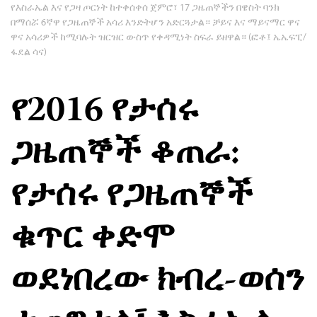
የእስራኤል እና የጋዛ ጦርነት ከተቀሰቀሰ ጀምሮ፣ 17 ጋዜጠኞችን በዌስት ባንክ
በማሰሯ 6ኛዋ የጋዜጠኞች አሳሪ እንድትሆን አድርጓታል። ቻይና እና ማይናማር ዋና
ዋና አሳሪዎች ከሚባሉት ዝርዝር ውስጥ የቀዳሚነት ስፍራ ይዘዋል። (ፎቶ፤ ኤኤፍፒ/
ፋደል ሳና)
የ2016 የታሰሩ
ጋዜጠኞች ቆጠራ:
የታሰሩ የጋዜጠኞች
ቁጥር ቀድሞ
ወደነበረው ክብረ-ወሰን