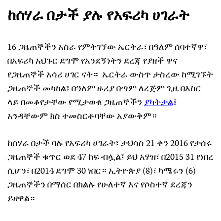
ከሰሃራ በታች ያሉ የአፍሪካ ሀገራት
16 ጋዜጠኞችን አስራ የምትገኘው ኤርትራ፣ በዓለም ሰባተኛዋ፣
በአፍሪካ አህጉር ደግሞ የአንደኝነትን ደረጃ የያዘች ዋና
የጋዜጠኞች አሳሪ ሀገር ናት። ኤርትራ ውስጥ ታስረው ከሚገኙት
ጋዜጠኞች መካከል፣ በዓለም ዙሪያ በጣም ለረጅም ጊዜ በእስር
ላይ በመቆየታቸው የሚታወቁ ጋዜጠኞችን
ያካትታል
፤
አንዳቸውም ክስ ተመስርቶባቸው አያውቅም።
ከሰሃራ በታች ባሉ የአፍሪካ ሀገራት፣ ታህሳስ 21 ቀን 2016 የታሰሩ
ጋዜጠኞች ቁጥር ወደ 47 ከፍ ብሏል፤ ይህ አሃዝ፣ በ2015 31 የነበረ
ሲሆን፣ በ2014 ደግሞ 30 ነበር። ኢትዮጵያ (8)፣ ካሜሩን (6)
ጋዜጠኞችን በማሰር በክልሉ የሁለተኛ እና የሶስተኛ ደረጃን
ይዘዋል።