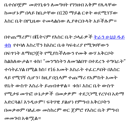
ቤተሰቦቿም መድሃኒቱን ለመግዛት የገንዘብ አቅም የሌላቸው
ከመሆኑም በላይ ከቤታቸው በ120 ማይል ርቀት ወደሚገኘው
እስር ቤት በየጊዜው ተመላልሰው ሊያቀርቡላት አይችሉም።
በተጨማሪም፣ በቬትናም የእስር ቤት ኃላፊዎች
ትራን ሁኒህ ዱይ
ቱክ
የተባለ እስረኛን ከእስር ቤቱ ካፍቴሪያ የሚገዛቸውን
በፍጥነት ለማዘጋጀት የሚያስችለውን የሙቅ ውሃ አቅርቦት
ከልክለውታል። ቱክ፣ “መንግስትን ለመገልበጥ በተደረጉ ተግባራት”
ተሳትፈሃል በሚል ክስ፣ የ16 አመት እስራት ተፈርዶበት በእስር
ላይ የሚገኝ ሲሆን፣ ከዚያ በኋላም ተጨማሪ የአምስት አመት
የቤት ውስጥ እስራት ይጠብቀዋል። ቱክ፣ እስር ቤት ውስጥ
የሚታዩ መጥፎ ሁኔታዎች በመቃዎም ተደጋጋሚ የረሃብ አድማ
አድርጓል፤ እንዲሁም፣ ፍትሃዊ ያልሆነ የምግብ አቅርቦትን
በመቃወም ባለፈው መስከረም ወር ጀምሮ የእስር ቤት ምግብ
መመገብ አቁሟል።