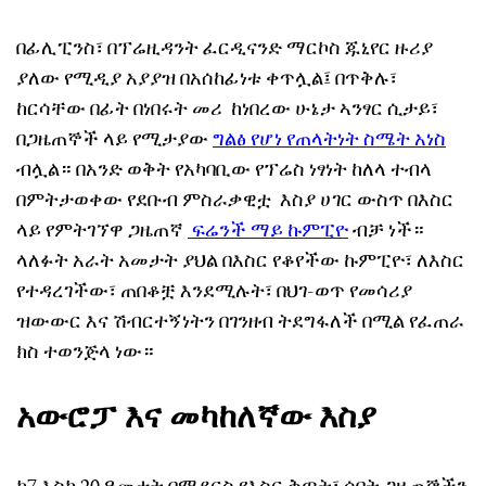
በፊሊፒንስ፣ በፕሬዚዳንት ፈርዲናንድ ማርኮስ ጁኒየር ዙሪያ
ያለው የሚዲያ አያያዝ በአሰከፊነቱ ቀጥሏል፤ በጥቅሉ፣
ከርሳቸው በፊት በነበሩት መሪ ከነበረው ሁኔታ ኣንፃር ሲታይ፣
በጋዜጠኞች ላይ የሚታያው
ግልፅ የሆነ የጠላትነት ስሜት አነስ
ብሏል። በአንድ ወቅት የአካባቢው የፕሬስ ነፃነት ከለላ ተብላ
በምትታወቀው የደቡብ ምስራቃዊቷ እስያ ሀገር ውስጥ በእስር
ላይ የምትገኘዋ ጋዜጠኛ
ፍሬንች ማይ ኩምፒዮ
ብቻ ነች።
ላለፉት አራት አመታት ያህል በእስር የቆየችው ኩምፒዮ፣ ለእስር
የተዳረገችው፣ ጠበቆቿ እንደሚሉት፣ በህገ-ወጥ የመሳሪያ
ዝውውር እና ሽብርተኝነትን በገንዘብ ትደግፋለች በሚል የፈጠራ
ክስ ተወንጅላ ነው።
አውሮፓ እና መካከለኛው እስያ