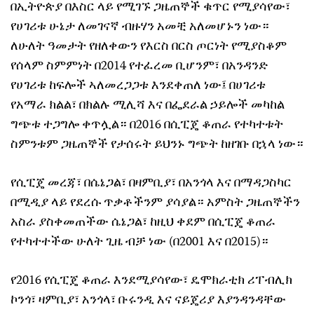
በኢትዮጵያ በእስር ላይ የሚገኙ ጋዜጠኞች ቁጥር የሚያሳየው፣
የሀገሪቱ ሁኔታ ለመገናኛ ብዙሃን አመቺ አለመሆኑን ነው።
ለሁለት ዓመታት የዘለቀውን የእርስ በርስ ጦርነት የሚያስቆም
የሰላም ስምምነት በ2014 የተፈረመ ቢሆንም፣ በአንዳንድ
የሀገሪቱ ከፍሎች ኣለመረጋጋቱ እንደቀጠለ ነው፤ በሀገሪቱ
የአማራ ክልል፣ በክልሉ ሚሊሻ እና በፌደራል ኃይሎች መካከል
ግጭቱ ተጋግሎ ቀጥሏል። በ2016 በሲፒጄ ቆጠራ የተካተቱት
ስምንቱም ጋዜጠኞች የታሰሩት ይህንኑ ግጭት ከዘገቡ በኋላ ነው።
የሲፒጄ መረጃ፣ በሴኔጋል፣ በዛምቢያ፣ በአንጎላ እና በማዳጋስካር
በሚዲያ ላይ የደረሱ ጥቃቶችንም ያሳያል። አምስት ጋዜጠኞችን
አስራ ያስቀመጠችው ሴኔጋል፣ ከዚህ ቀደም በሲፒጄ ቆጠራ
የተካተተችው ሁለት ጊዜ ብቻ ነው (በ2001 እና በ2015)።
የ2016 የሲፒጄ ቆጠራ እንደሚያሳየው፣ ዴሞክራቲክ ሪፐብሊክ
ኮንጎ፣ ዛምቢያ፣ አንጎላ፣ ቡሩንዲ እና ናይጄሪያ እያንዳንዳቸው