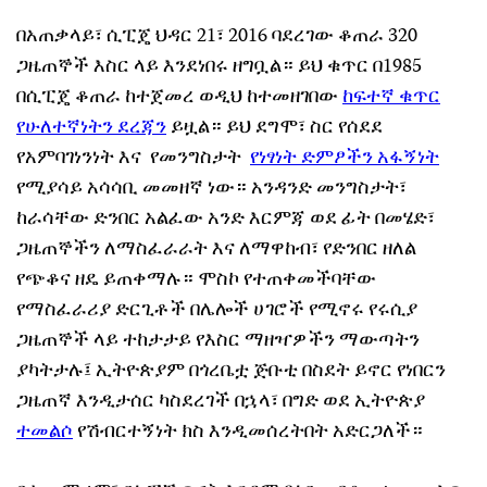
በአጠቃላይ፣ ሲፒጄ ህዳር 21፣ 2016 ባደረገው ቆጠራ 320
ጋዜጠኞች እስር ላይ እንደነበሩ ዘግቧል። ይህ ቁጥር በ1985
በሲፒጄ ቆጠራ ከተጀመረ ወዲህ ከተመዘገበው
ከፍተኛ ቁጥር
የሁለተኛነትን ደረጃን
ይዟል። ይህ ደግሞ፣ ስር የሰደደ
የአምባገነንነት እና የመንግስታት
የነፃነት ድምፆችን አፋኝነት
የሚያሳይ አሳሳቢ መመዘኛ ነው። አንዳንድ መንግስታት፣
ከራሳቸው ድንበር አልፈው አንድ እርምጃ ወደ ፊት በመሄድ፣
ጋዜጠኞችን ለማስፈራራት እና ለማዋከብ፣ የድንበር ዘለል
የጭቆና ዘዴ ይጠቀማሉ። ሞስኮ የተጠቀመችባቸው
የማስፈራሪያ ድርጊቶች በሌሎች ሀገሮች የሚኖሩ የሩሲያ
ጋዜጠኞች ላይ ተከታታይ የእስር ማዘዣዎችን ማውጣትን
ያካትታሉ፤ ኢትዮጵያም በጎረቤቷ ጅቡቲ በስደት ይኖር የነበርን
ጋዜጠኛ እንዲታሰር ካስደረገች በኋላ፣ በግድ ወደ ኢትዮጵያ
ተመልሶ
የሽብርተኝነት ክስ እንዲመሰረትበት አድርጋለች።