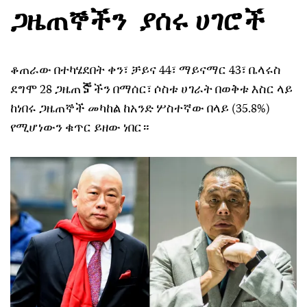
ጋዜጠኞችን ያሰሩ ሀገሮች
ቆጠራው በተካሄደበት ቀን፣ ቻይና 44፣ ማይናማር 43፣ ቤላሩስ
ደግሞ 28 ጋዜጠⶉችን በማሰር፣ ሶስቱ ሀገራት በወቅቱ እስር ላይ
ከነበሩ ጋዜጠኞች መካከል ከአንድ ሦስተኛው በላይ (35.8%)
የሚሆነውን ቁጥር ይዘው ነበር።