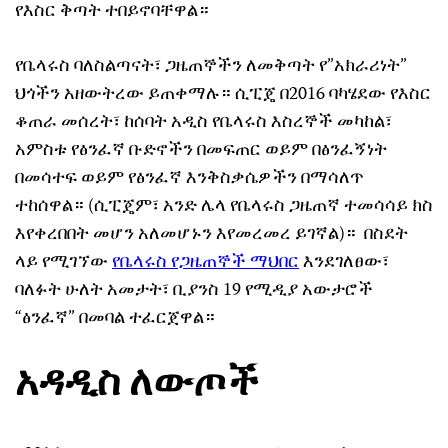
የእስር ቅጣት ተበይኖባቸዋል።
የቤላሩስ ባለስልጣናት፣ ጋዜጠኞችን ለመቅጣት የ”አክራሪነት”
ህጎችን አዘውትረው ይጠቀማሉ። ሲፒጄ በ2016 ባካሄደው የእስር
ቆጠራ መሰረት፣ ከሰባት አዲስ የቤላሩስ እስረኞች መካከል፣
አምስቱ የፅንፈኛ ቡድኖችን በመፍጠር ወይም በፅንፈኝነት
በመሳተፍ ወይም የፅንፈኛ እንቅስቃሴዎችን በማሳለጥ
ተከሰዋል። (ሲፒጄም፣ አንድ ሌላ የቤላሩስ ጋዜጠኛ ተመሳሳይ ክስ
እየቀረበበት መሆን አለመሆኑን እየመረመረ ይገኛል)። በስደት
ላይ የሚገኘው
የቤላሩስ የጋዜጠኞች ማህበር
እንደገለፀው፣
ባለፉት ሁለት አመታት፣ ቢያንስ 19 የሚዲያ አውታሮች
“ፅንፈኛ” በመባል ተፈርጀዋል።
አዳዲስ ለውጦች