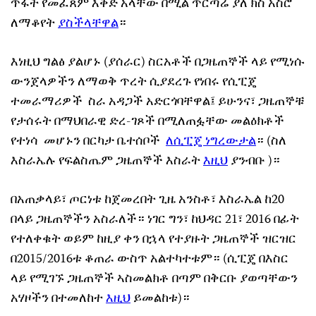
ጥፋት የመፈጸም እቅድ አላቸው በሚል ጥርጣሬ ያለ ክስ አስሮ
ለማቆየት
ያስችላቸዋል
።
እነዚህ ግልፅ ያልሆኑ (ያሰራር) ስርአቶች በጋዜጠኞች ላይ የሚነሱ
ውንጀላዎችን ለማወቅ ጥረት ሲያደረጉ የነበሩ የሲፒጄ
ተመራማሪዎች ስራ አዳጋች አድርጎባቸዋል፤ ይሁንና፣ ጋዜጠኞቹ
የታሰሩት በማህበራዊ ድረ-ገጾች በሚለጠፏቸው መልዕክቶች
የተነሳ መሆኑን በርካታ ቤተሰቦች
ለሲፒጄ ነግረውታል
። (ስለ
እስራኤሉ የፍልስጤም ጋዜጠኞች እስራት
እዚህ
ያንብቡ )።
በአጠቃላይ፣ ጦርነቱ ከጀመረበት ጊዜ አንስቶ፣ እስራኤል ከ20
በላይ ጋዜጠኞችን አስራለች። ነገር ግን፣ ከህዳር 21፣ 2016 በፊት
የተለቀቁት ወይም ከዚያ ቀን በኋላ የተያዙት ጋዜጠኞች ዝርዝር
በ2015/2016ቱ ቆጠራ ውስጥ አልተካተቱም። (ሲፒጄ በእስር
ላይ የሚገኙ ጋዜጠኞች ኣስመልክቶ በጣም በቅርቡ ያወጣቸውን
አሃዞችን በተመለከተ
እዚህ
ይመልከቱ)።