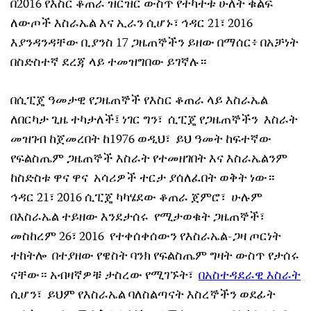
በ2016 የእስር ቆጠራ ዝርዝር ውስጥ የተካተቱ ሁለት ቁልፍ
ለውጦች እስራኤል እና ኢራን ሲሆኑ፣ ኅዳር 21፣ 2016
እያንዳንዳቸው ቢያንስ 17 ጋዜጠኞችን ይዘው በማሰር፥ በአቻነት
በስድስተኛ ደረጃ ላይ ተመዝግበው ይገኛሉ።
በሲፒጄ ዓመታዊ የጋዜጠኞች የእስር ቆጠራ ላይ እስራኤል
ለበርካታ ጊዜ ተካታለች፤ ነገር ግን፣ ሲፒጄ የጋዜጠኞችን እስራት
መዝገብ ከጀመረበት ከ1976 ወዲህ፣ ይህ ዓመት ከፍተኛው
የፍልስጤም ጋዜጠኞች እስራት የተመዘገበት እና እስራኤልንም
ከስድስቱ ዋና ዋና አሳሪዎች ተርታ ያሰለፈበት ወቅት ነው።
ኅዳር 21፣ 2016 ሲፒጄ ካካሄደው ቆጠራ ጀምሮ፣ ሁሉም
በእስራኤል ተይዘው እንደታሰሩ የሚታወቁት ጋዜጠኞች፣
መስከረም 26፣ 2016 የተቀሰቀሰውን የእስራኤል-ጋዛ ጦርነት
ተከትሎ በተያዘው የዌስት ባንክ የፍልስጤም ግዛት ውስጥ የታሰሩ
ናቸው። አብዛኛዎቹ ታስረው የሚገኙት፣
በአስተዳደራዊ እስራት
ሲሆን፣ ይህም የእስራኤል ባለስልጣናት እስረኞችን ወደፊት