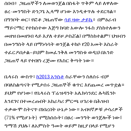
ሰበብ፥ ጋዜጠኞችን ለመወንጀል በስፋት ጥቅም ላይ ለዋለው
ፀረ-መንግስት ድንጋጌ ኢላማ ሆነው እንዲቀጥሉ ተደርጓል።
በግንቦት ወር፣ የፎቶ ጋዜጠኛው
ሳይ ዛው ታይኬ
፥ በምዕራብ
ማይናማር የተከሰተው እጅግ ከባድ አውሎ ንፋስ ያስከተለውን
መዘዝ በመዘገብ ላይ እያለ ተይዞ ታስሯል፤ በማስከተልም፣ ህዝብን
በመንግስት ላይ በማነሳሳት ወንጀል ተከሶ የ20 አመት እስራት
ተፈርዶበታል–ይህም ከመፈንቅለ መንግስቱ ወዲህ በአንድ
ጋዜጠኛ ላይ የተበየነ ረጅሙ የእስር ቅጣት ነው።
ቤላሩስ ውስጥ፣
ከ2013 አንስቶ
ስራቸውን ስለሰሩ ብቻ
በባለስልጣናት የሚታሰሩ ጋዜጠኞች ቁጥር እየጨመረ መጥቷል።
ይህም የሆነው፣ የቤላሩስ ፕሬዝዳንት አሌክሳንደር ሉካሼንኮ
እንደገና በተመረጡበት አከራካሪ ምርጫ ሀገሪቱ በሕዝብ
ተቃውሞ ስትናጥ በነበረበት ሁኔታ ነው። አብዛኛዎቹ ታሳሪዎች
(71% የሚሆኑት) የሚከሰሱት፣ በፀረ-መንግት ወንጀሎች ነው፤
ግማሽ ያህሉ፣ ለአምስት ዓመት ወይም ከዚያ በላይ የሚሆን