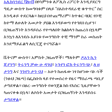
አሌክሳንደር ቫሎቭ
በየሳምንቱ ለፖሊስ ሪፖርት እንዲያደርግ
ግዴታ ውስጥ ከመግባቱም በላይ “በአስተዳደራዊ ቁጥጥር” ስር
እንዲቆይ ተደርጓል። ከዚህ በተጨማሪም፣ ከጥቁር ባህር የሶቺ
ከተማ ለሁለት አመታት ያህል እንዳይወጣ የተገደበ ሲሆን፣
በጋዜጠኝነት እንዳይሰራ የተጣለበት ክልከላን ከጨረሰ በኋላም
እንኳን ለእንደሱ አይነቱ የመንግስት ተቺ ማንም ስራ መስጠት
እንደማይፈልግ ለሲፒጄ ተናግሯል።
ቬትናም ውስጥ፣ አምስት ጋዜጠኞች፣ ማለትም
ዶአን ኪን
ጂያንግ
፣
ትሩንግ ቻው ሁ ዳንህ
፣
ኑጉየን ፎክ ትሩንግ ባኦ
፣
ለ ዘ
ታንግ
እና
ንጉየን ታን ናህ
– አሁን ከጠፋው ነፃ ከሆነው ባኦ ሳች
(ንፁህ ጋዜጣ) በፌስቡክ ላይ የተመሰረተ የዜና ማሰራጫ ጣቢያ
ታግደዋል። በፀረ-መንግስት የወንጀል ክስ የእስር ጊዜያቸውን
ካጠናቀቁ በኋላ፣ ለሶስት አመታት በጋዜጠኝነት እንዳይሰሩ
ታግደዋል
።