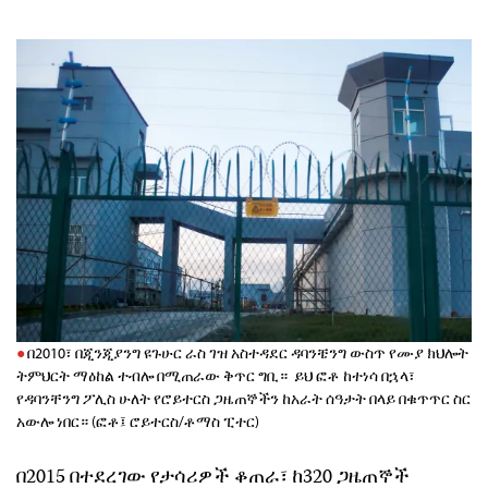
በ2010፣ በጂንጂያንግ ዩጉሁር ራስ ገዝ አስተዳደር ዳባንቼንግ ውስጥ የሙያ ክህሎት
ትምህርት ማዕከል ተብሎ በሚጠራው ቅጥር ግቢ። ይህ ፎቶ ከተነሳ በኋላ፣
የዳባንቸንግ ፖሊስ ሁለት የሮይተርስ ጋዜጠኞችን ከአራት ሰዓታት በላይ በቁጥጥር ስር
አውሎ ነበር። (ፎቶ፤ ሮይተርስ/ቶማስ ፒተር)
በ2015 በተደረገው የታሳሪዎች ቆጠራ፣ ከ320 ጋዜጠኞች