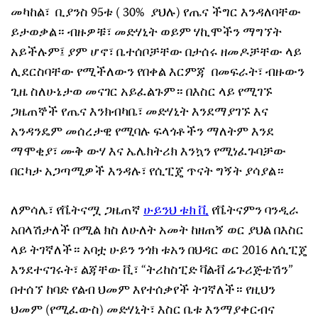
መካከል፣ ቢያንስ 95ቱ ( 30% ያህሉ) የጤና ችግር እንዳለባቸው
ይታወቃል። ብዙዎቹ፣ መድሃኒት ወይም ሃኪሞችን ማግኘት
አይችሉም፤ ያም ሆኖ፣ ቤተሰቦቻቸው በታሰሩ ዘመዶቻቸው ላይ
ሊደርስባቸው የሚችለውን የበቀል እርምጃ በመፍራት፣ ብዙውን
ጊዜ ስለሁኔታወ መናገር አይፈልጉም። በእስር ላይ የሚገኙ
ጋዜጠኞች የጤና እንክብካቤ፣ መድሃኒት እንደማያገኙ እና
አንዳንዴም መሰረታዊ የሚባሉ ፍላጎቶችን ማለትም እንደ
ማሞቂያ፣ ሙቅ ውሃ እና ኤሌክትሪክ እንኳን የሚነፈጉባቻው
በርካታ አጋጣሚዎች እንዳሉ፣ የሲፒጄ ጥናት ግኝት ያሳያል።
ለምሳሌ፣ የቬትናሟ ጋዜጠኛ
ሁይንህ ቱክ ቪ
የቬትናምን ባንዲራ
አበላሽታለች በሚል ክስ ለሁለት አመት ከዘጠኝ ወር ያህል በእስር
ላይ ትገኛለች። አባቷ ሁይን ንጎክ ቱአን በህዳር ወር 2016 ለሲፒጄ
እንደተናገሩት፣ ልጃቸው ቪ፣ “ትሪከስፒድ ቫልቭ ሬጉሪጅቴሽን”
በተሰኘ ከባድ የልብ ህመም እየተሰቃየች ትገኛለች። የዚህን
ህመም (የሚፈውስ) መድሃኒት፣ እስር ቤቱ እንማያቀርብና