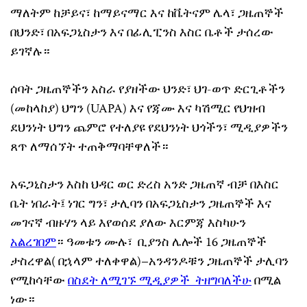
ማለትም ከቻይና፣ ከማይናማር እና ከቬትናም ሌላ፣ ጋዜጠኞች
በህንድ፣ በአፍጋኒስታን እና በፊሊፒንስ እስር ቤቶች ታሰረው
ይገኛሉ።
ሰባት ጋዜጠኞችን አስራ የያዘችው ህንድ፣ ህገ-ወጥ ድርጊቶችን
(መከላከያ) ህግን (UAPA) እና የጃሙ እና ካሽሚር የህዝብ
ደህንነት ህግን ጨምሮ የተለያዩ የደህንነት ህጎችን፣ ሚዲያዎችን
ጸጥ ለማሰኘት ተጠቅማባቸዋለች።
አፍጋኒስታን እስከ ህዳር ወር ድረስ አንድ ጋዜጠኛ ብቻ በእስር
ቤት ነበራት፤ ነገር ግን፣ ታሊባን በአፍጋኒስታን ጋዜጠኞች እና
መገናኛ ብዙሃን ላይ እየወሰደ ያለው እርምጃ እስካሁን
አልረገበም
። ዓመቱን ሙሉ፣ ቢያንስ ሌሎች 16 ጋዜጠኞች
ታስረዋል( በኋላም ተለቀዋል)–አንዳንዶቹን ጋዜጠኞች ታሊባን
የሚከሳቸው
በስደት ለሚገኙ ሚዲያዎች ትዘግባለችሁ
በሚል
ነው።