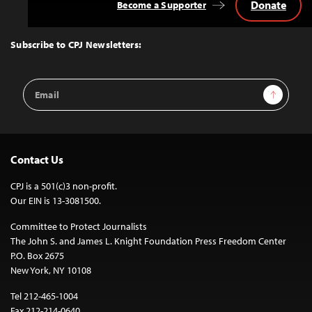
Donate
Become a Supporter
Back
to
Top
Subscribe to CPJ Newsletters:
Email
Sign Up
Address
Contact Us
CPJ is a 501(c)3 non-profit.
Our EIN is 13-3081500.
Committee to Protect Journalists
The John S. and James L. Knight Foundation Press Freedom Center
P.O. Box 2675
New York, NY 10108
Tel 212-465-1004
Fax 212-214-0640