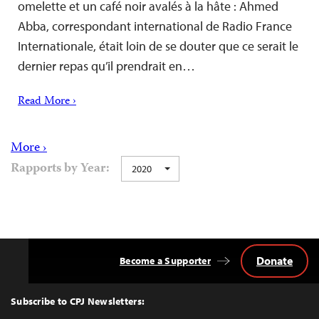
omelette et un café noir avalés à la hâte : Ahmed
Abba, correspondant international de Radio France
Internationale, était loin de se douter que ce serait le
dernier repas qu’il prendrait en…
Read More ›
More ›
Rapports by Year:
2020
Donate
Become a Supporter
Back
to
Top
Subscribe to CPJ Newsletters: