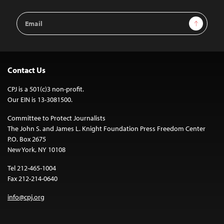
Email
Sign Up
Address
Contact Us
CPJ is a 501(c)3 non-profit.
Our EIN is 13-3081500.
Committee to Protect Journalists
The John S. and James L. Knight Foundation Press Freedom Center
P.O. Box 2675
New York, NY 10108
Tel 212-465-1004
Fax 212-214-0640
info@cpj.org