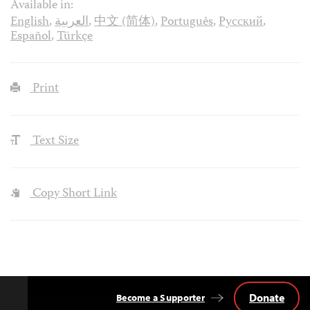
Available in:
English
,
العربية
,
中文 (简体)
,
Português
,
Русский
,
Español
,
Türkçe
Print
Text Size
Copy Short Link
Donate
Become a Supporter
Back