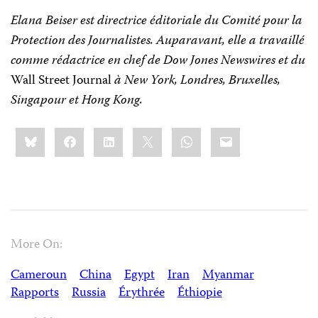
Elana Beiser est directrice éditoriale du Comité pour la
Protection des Journalistes. Auparavant, elle a travaillé
comme rédactrice en chef de Dow Jones Newswires et du
Wall Street Journal
à New York, Londres, Bruxelles,
Singapour et Hong Kong.
Share
Bluesky
Facebook
LinkedIn
X
WhatsApp
Email
this:
More On:
Cameroun
China
Egypt
Iran
Myanmar
Rapports
Russia
Érythrée
Éthiopie