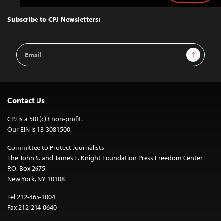
to
Top
Subscribe to CPJ Newsletters:
Email
Sign Up
Address
Contact Us
CPJ is a 501(c)3 non-profit.
Our EIN is 13-3081500.
Committee to Protect Journalists
The John S. and James L. Knight Foundation Press Freedom Center
P.O. Box 2675
New York, NY 10108
Tel 212-465-1004
Fax 212-214-0640