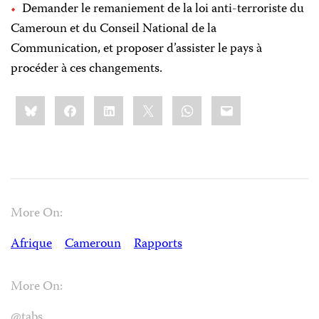
Demander le remaniement de la loi anti-terroriste du
Cameroun et du Conseil National de la
Communication, et proposer d’assister le pays à
procéder à ces changements.
Share
Bluesky
Facebook
LinkedIn
X
WhatsApp
Email
this:
More On:
Afrique
Cameroun
Rapports
More On:
@tabs