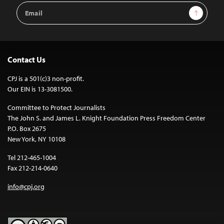
Email
Sign Up
Address
Contact Us
CPJ is a 501(c)3 non-profit.
Our EIN is 13-3081500.
Committee to Protect Journalists
The John S. and James L. Knight Foundation Press Freedom Center
P.O. Box 2675
New York, NY 10108
Tel 212-465-1004
Fax 212-214-0640
info@cpj.org