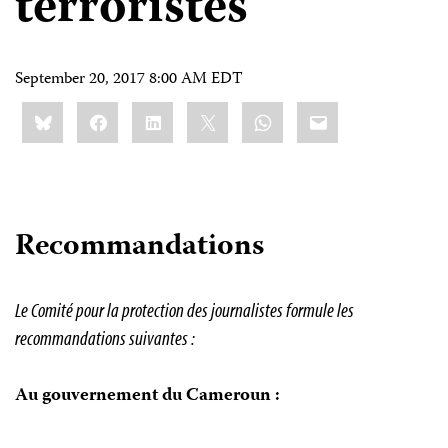
terroristes
September 20, 2017 8:00 AM EDT
Share
Bluesky
Facebook
LinkedIn
X
WhatsApp
Email
this:
Recommandations
Le Comité pour la protection des journalistes formule les
recommandations suivantes :
Au gouvernement du Cameroun :