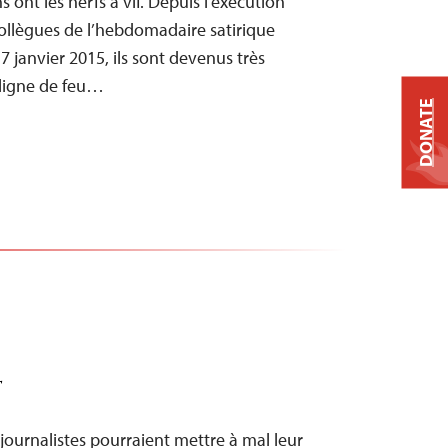
 ont les nerfs à vif. Depuis l’exécution
collègues de l’hebdomadaire satirique
7 janvier 2015, ils sont devenus très
 ligne de feu…
DONATE
T
 journalistes pourraient mettre à mal leur