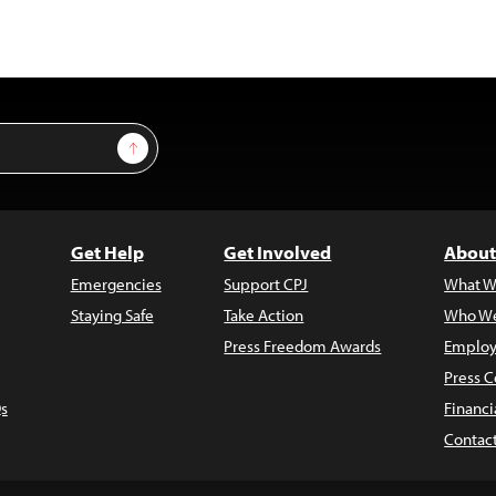
Sign Up
Get Help
Get Involved
About
Emergencies
Support CPJ
What W
Staying Safe
Take Action
Who We
Press Freedom Awards
Employ
Press C
s
Financi
Contac