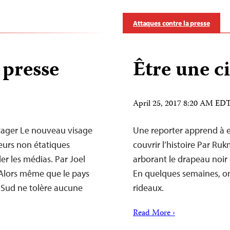
Attaques contre la presse
 presse
Être une c
April 25, 2017 8:20 AM ED
atager Le nouveau visage
Une reporter apprend à e
eurs non étatiques
couvrir l’histoire Par Ru
r les médias. Par Joel
arborant le drapeau noir 
Alors même que le pays
En quelques semaines, on 
 Sud ne tolère aucune
rideaux.
Read More ›