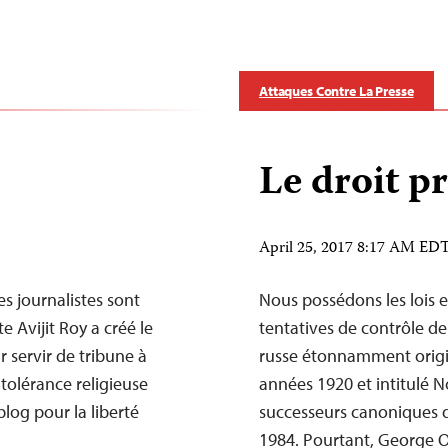
Attaques Contre La Presse
Le droit pr
April 25, 2017 8:17 AM ED
es journalistes sont
Nous possédons les lois et
 Avijit Roy a créé le
tentatives de contrôle d
 servir de tribune à
russe étonnamment origin
intolérance religieuse
années 1920 et intitulé 
log pour la liberté
successeurs canoniques d
1984. Pourtant, George O