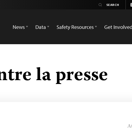
News
Data
Safety Resources
Get Involve
tre la presse
At