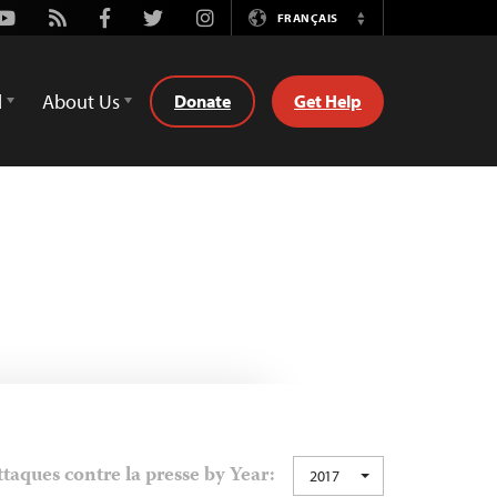
Youtube
Rss
Facebook
Twitter
Instagram
FRANÇAIS
Switch
Language
d
About Us
Donate
Get Help
taques contre la presse by Year:
2017