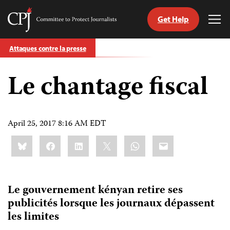
Get Help
Committee
Tog
to
Me
Skip
Protect
Attaques contre la presse
to
Journalists
content
Le chantage fiscal
tch
nguage
April 25, 2017 8:16 AM EDT
Share
Bluesky
Facebook
LinkedIn
X
WhatsApp
Email
this:
Le gouvernement kényan retire ses
publicités lorsque les journaux dépassent
les limites