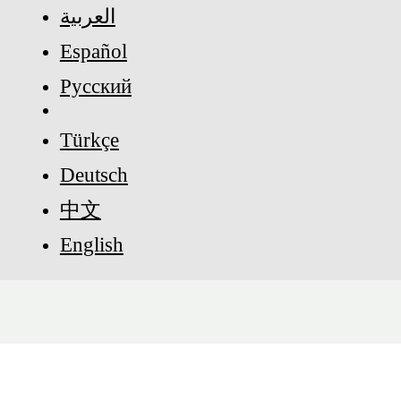
العربية
Español
Русский
Türkçe
Deutsch
中文
English