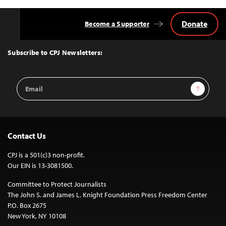
Donate
Become a Supporter
Back
to
Top
Subscribe to CPJ Newsletters:
Email
Sign Up
Address
Contact Us
CPJ is a 501(c)3 non-profit.
Our EIN is 13-3081500.
Committee to Protect Journalists
The John S. and James L. Knight Foundation Press Freedom Center
P.O. Box 2675
New York, NY 10108