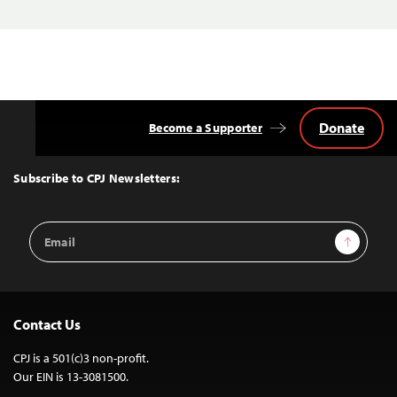
Donate
Become a Supporter
Back
to
Top
Subscribe to CPJ Newsletters:
Email
Sign Up
Address
Contact Us
CPJ is a 501(c)3 non-profit.
Our EIN is 13-3081500.