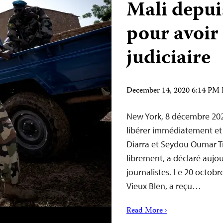
Mali depui
pour avoir 
judiciaire
December 14, 2020 6:14 PM
New York, 8 décembre 202
libérer immédiatement et 
Diarra et Seydou Oumar Tra
librement, a déclaré aujou
journalistes. Le 20 octob
Vieux Blen, a reçu…
Read More ›