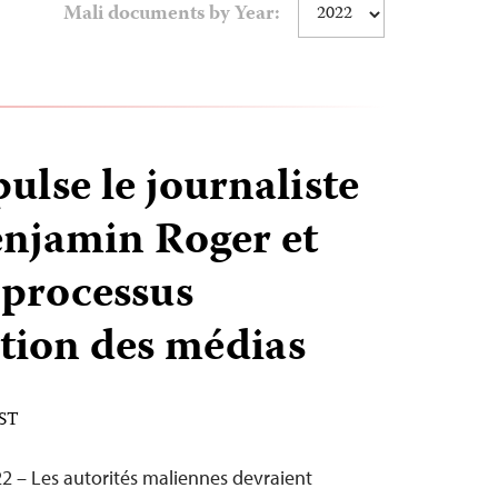
Mali documents by Year:
ulse le journaliste
enjamin Roger et
 processus
ation des médias
EST
22 – Les autorités maliennes devraient