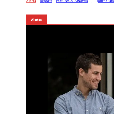
Alerts
Reports
Features & Analysis
|
Journalist
Alertes