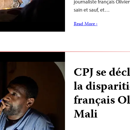
journaliste français Olivi
sain et sauf, et…
Read More ›
CPJ se déc
la disparit
français O
Mali