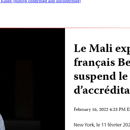
s Killed (motive confirmed and unconfirmed)
Le Mali exp
français B
suspend le
d’accrédit
February 16, 2022 4:23 PM 
New York, le 11 février 20