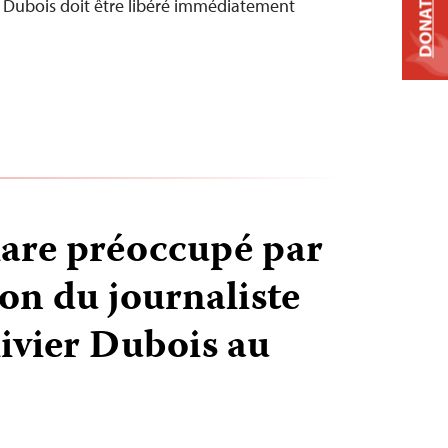
DONATE
er Dubois doit être libéré immédiatement
lare préoccupé par
ion du journaliste
livier Dubois au