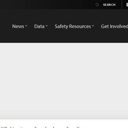
News
Data
Safety Resources
Get Involve