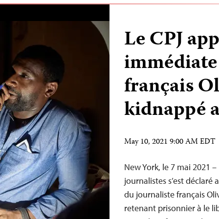
Le CPJ appe
immédiate 
français O
kidnappé a
May 10, 2021 9:00 AM EDT
New York, le 7 mai 2021 –
journalistes s’est déclaré
du journaliste français Oli
retenant prisonnier à le l