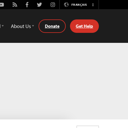
Youtube
Rss
Facebook
Twitter
Instagram
FRANÇAIS
Switch
Language
d
About Us
Donate
Get Help