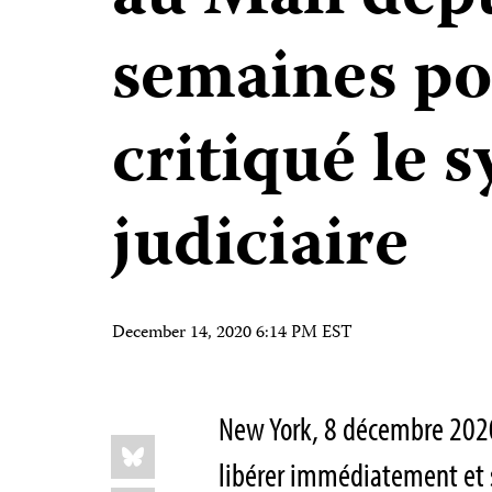
semaines po
critiqué le 
judiciaire
December 14, 2020 6:14 PM EST
New York, 8 décembre 202
Share
Bluesky
this:
libérer immédiatement et 