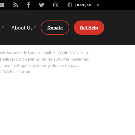
Youtube
Rss
Facebook
Twitter
Instagram
FRANÇAIS
Switch
Language
d
About Us
Donate
Get Help
endarmerie de Fana, au Mali, le 30 juin 2020. Deux
rnalistes sont détenus par les autorités maliennes
r avoir critiqué le système judiciaire du pays.
P/Michele Cattani)