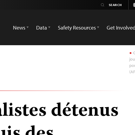
News
Data
Safety Resources
Get Involve
G
jou
pou
(AF
listes détenus
uis des