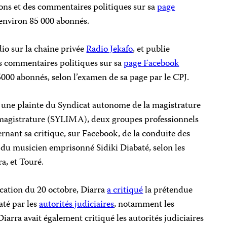
ions et des commentaires politiques sur sa
page
 environ 85 000 abonnés.
io sur la chaîne privée
Radio Jekafo
, et publie
s commentaires politiques sur sa
page Facebook
000 abonnés, selon l’examen de sa page par le CPJ.
e à une plainte du Syndicat autonome de la magistrature
 magistrature (SYLIMA), deux groupes professionnels
ernant sa critique, sur Facebook, de la conduite des
re du musicien emprisonné Sidiki Diabaté, selon les
a, et Touré.
ocation du 20 octobre, Diarra
a critiqué
la prétendue
até par les
autorités judiciaires
, notamment les
iarra avait également critiqué les autorités judiciaires