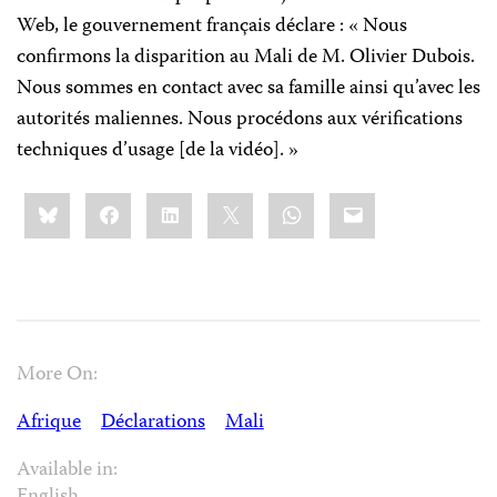
Web, le gouvernement français déclare : « Nous
confirmons la disparition au Mali de M. Olivier Dubois.
Nous sommes en contact avec sa famille ainsi qu’avec les
autorités maliennes. Nous procédons aux vérifications
techniques d’usage [de la vidéo]. »
Share
Bluesky
Facebook
LinkedIn
X
WhatsApp
Email
this:
More On:
Afrique
Déclarations
Mali
Available in: