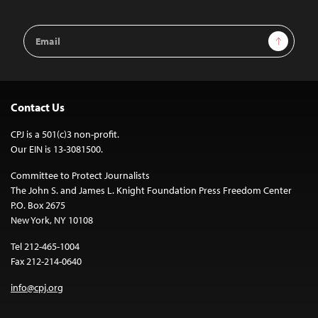
Email
Sign Up
Address
Contact Us
CPJ is a 501(c)3 non-profit.
Our EIN is 13-3081500.
Committee to Protect Journalists
The John S. and James L. Knight Foundation Press Freedom Center
P.O. Box 2675
New York, NY 10108
Tel 212-465-1004
Fax 212-214-0640
info@cpj.org