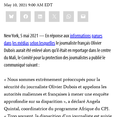
May 10, 2021 9:00 AM EDT
Share
Bluesky
Facebook
LinkedIn
X
WhatsApp
Email
this:
New York, 5 mai 2021 — En réponse aux
informations
parues
dans
les médias
selon lesquelles
le journaliste français Olivier
Dubois aurait été enlevé alors qu’il était en reportage dans le centre
du Mali, le Comité pour la protection des journalistes a publié le
communiqué suivant :
« Nous sommes extrêmement préoccupés pour la
sécurité du journaliste Olivier Dubois et appelons les
autorités maliennes et françaises à mener une enquête
approfondie sur sa disparition », a déclaré Angela
Quintal, coordinatrice du programme Afrique du CPJ.
« Trop souvent, la disparition d’un journaliste est suivie