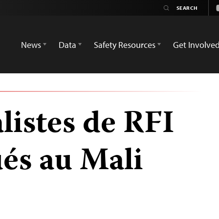
News
Data
Safety Resources
Get Involve
listes de RFI
ués au Mali