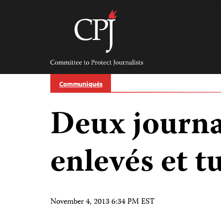
Skip
to
content
Committee
to
Protect
Journalists
Communiqués
Deux journa
enlevés et t
November 4, 2013 6:34 PM EST