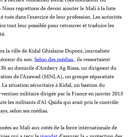
es », a déclaré Mohamed Keita, coordonnateur du
 Nous regrettons de devoir ajouter le Mali à la liste
té tués dans l’exercice de leur profession. Les autorités
ire tout leur possible pour retrouver et traduire les
té.
 la ville de Kidal Ghislaine Dupont, journaliste
génieur du son.
Selon des médias,
ils ressortaient
13h au domicile d’Ambery Ag Rissa, un dirigeant du
ration de l’Azawad (MNLA), un groupe séparatiste
. La situation sécuritaire à Kidal, un bastion du
vention militaire dirigée par la France en janvier 2013
te les militants d’Al-Qaïda qui avait pris le contrôle
ays, selon ses médias.
nnées au Mali aux cotés de la force internationale de
nies qui a reçu le
mandat
d’assurer la « protection des