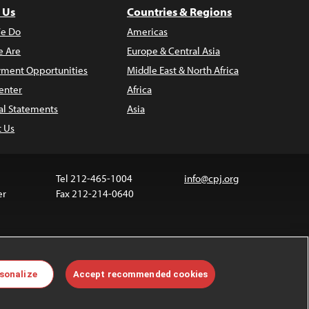
 Us
Countries & Regions
e Do
Americas
 Are
Europe & Central Asia
ment Opportunities
Middle East & North Africa
enter
Africa
al Statements
Asia
t Us
Tel 212-465-1004
info@cpj.org
er
Fax 212-214-0640
ia are not covered by the Creative Commons license.
sonalize
Accept recommended cookies
 about permissions, see our
FAQs
.