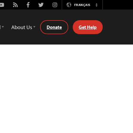
Youtube
Rss
Facebook
Twitter
Instagram
FRANÇAIS
Switch
Language
d
About Us
Donate
Get Help