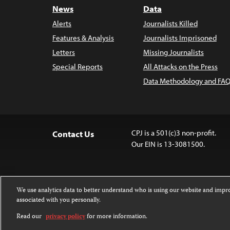
News
Data
Alerts
Journalists Killed
Features & Analysis
Journalists Imprisoned
Letters
Missing Journalists
Special Reports
All Attacks on the Press
Data Methodology and FAQ
CPJ is a 501(c)3 non-profit.
Contact Us
Our EIN is 13-3081500.
We use analytics data to better understand who is using our website and imp
associated with you personally.
Except where noted, text on this website 
Attribution-NonCommercial-NoDerivatives
Read our
privacy policy
for more information.