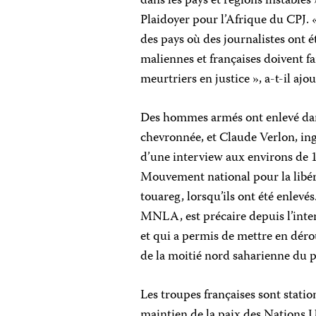
dans les pays et régions instabl
Plaidoyer pour l’Afrique du CPJ. «
des pays où des journalistes ont é
maliennes et françaises doivent fa
meurtriers en justice », a-t-il ajou
Des hommes armés ont enlevé dans
chevronnée, et Claude Verlon, in
d’une interview aux environs de 
Mouvement national pour la libé
touareg, lorsqu’ils ont été enlevés
MNLA, est précaire depuis l’inter
et qui a permis de mettre en dérou
de la moitié nord saharienne du p
Les troupes françaises sont statio
maintien de la paix des Nations U