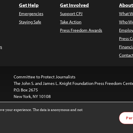
Get Help
Get Involved
About
Emergencies
Support CPJ
What W
Staying Safe
Take Action
Who We
Press Freedom Awards
Employ
Press C
s
Financi
Contac
Committee to Protect Journalists
The John S. and James L. Knight Foundation Press Freedom Cent
P.O. Box 2675
New York, NY 10108
rove your experience. The data is anonymous and not
is licensed under a
Creative Commons
Images and other med
Per
 4.0 International License
.
For more information