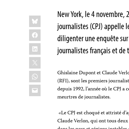
New York, le 4 novembre, 2
Share
Bluesky
this:
journalistes (CPJ) appelle 
Facebook
diligenter une enquête sur
LinkedIn
journalistes français et de
X
Ghislaine Dupont et Claude Verlo
WhatsApp
(RFI), sont les premiers journalis
Email
depuis 1992, l’année où le CPJ a
meurtres de journalistes.
«Le CPJ est choqué et attristé d
Claude Verlon, qui ont tous deux 