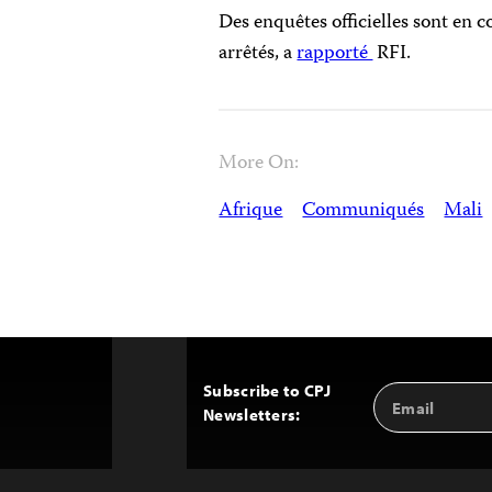
Des enquêtes officielles sont en c
arrêtés, a
rapporté
RFI.
More On:
Afrique
Communiqués
Mali
Subscribe to CPJ
Email
Back
Newsletters:
Address
to
Top