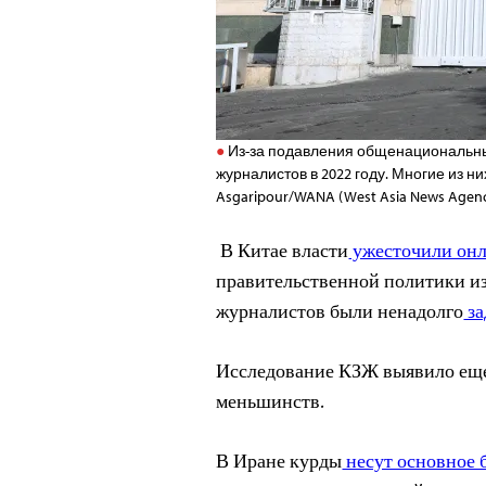
Из-за подавления общенациональны
журналистов в 2022 году. Многие из н
Asgaripour/WANA (West Asia News Agency
В Китае власти
ужесточили онл
правительственной политики из
журналистов были ненадолго
за
Исследование КЗЖ выявило еще
меньшинств.
В Иране курды
несут основное 