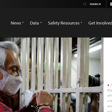
News
Data
Safety Resources
Get Involve
Г
Ма
el
от
ме
ко