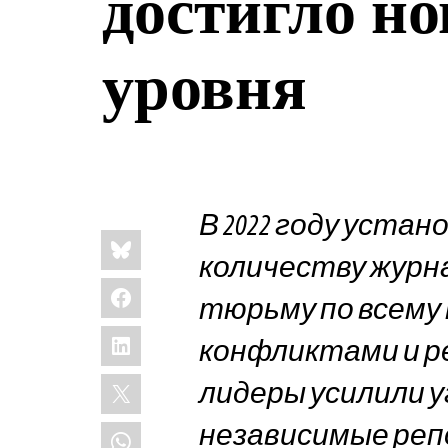
достигло но
уровня
В 2022 году устан
Share
Bluesky
this:
количеству журн
Facebook
тюрьму по всему 
LinkedIn
конфликтами и р
X
лидеры усилили у
независимые реп
WhatsApp