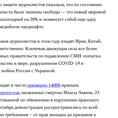
о защите журналистов показала, что по состоянию
рналиста были лишены свободы — это новый мировой
шлогодний на 20% и знаменует собой еще одну
медийном ландшафте.
ов журналистов в этом году входят Иран, Китай,
тветственно. Ключевая движущая сила все более
рных правительств по подавлению СМИ: попытка
ольство в мире, разрушенном COVID-19 и
и
войны России с Украиной.
ходят в число
примерно 14000
иранцев,
протестов
, вызванных смертью Махсы Амини, 22-
стованной по обвинению в нарушении иранского
ентября демонстрации распространились по всей
и требования – от прав женщин до призывов к