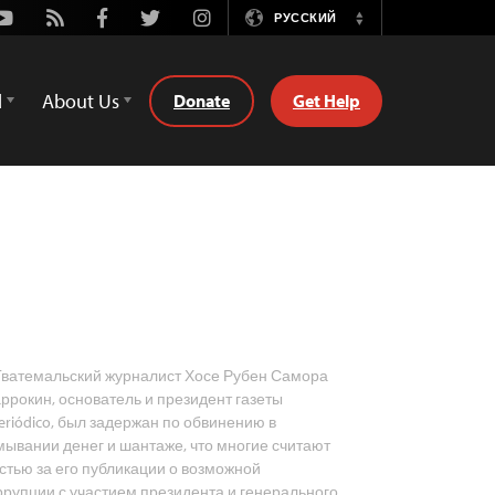
Youtube
Rss
Facebook
Twitter
Instagram
РУССКИЙ
Switch
Language
d
About Us
Donate
Get Help
ватемальский журналист Хосе Рубен Самора
ррокин, основатель и президент газеты
Periódico, был задержан по обвинению в
мывании денег и шантаже, что многие считают
стью за его публикации о возможной
ррупции с участием президента и генерального