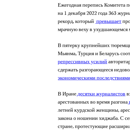
Ежегодная перепись Комитета п
на 1 декабря 2022 года 363 жу
рекорд, который
превышает
про
мрачную веху в ухудшающемся 
В пятерку крупнейших тюремщик
Мьянма, Турция и Беларусь соо
репрессивных усилий
авторита
сдержать разгорающееся недов
экономическими последствиям
В Иране
десятки журналистов
в
арестованных во время разгона
летней курдской женщины, аре
закона о ношении хиджаба. С с
стране, протестующие расширил