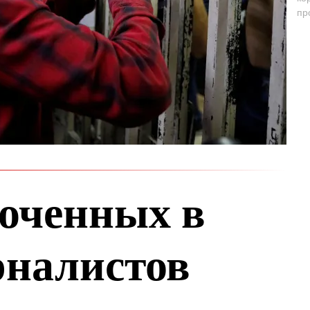
пр
юченных в
налистов