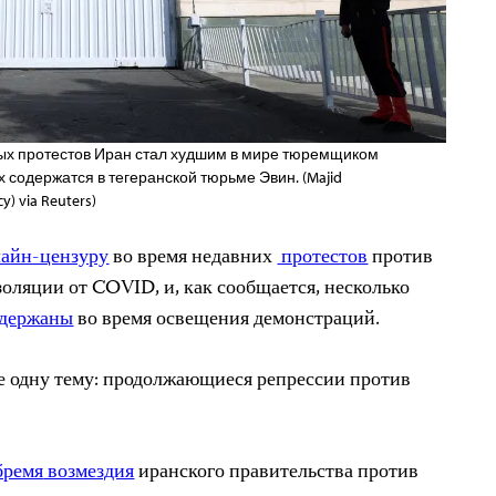
х протестов Иран стал худшим в мире тюремщиком
их содержатся в тегеранской тюрьме Эвин. (Majid
) via Reuters)
айн-цензуру
во время недавних
протестов
против
оляции от COVID, и, как сообщается, несколько
держаны
во время освещения демонстраций.
 одну тему: продолжающиеся репрессии против
бремя
возмездия
иранского правительства против