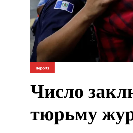
Reports
Число закл
тюрьму жур