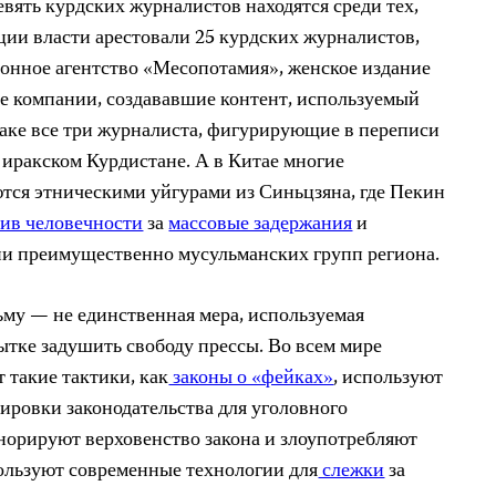
евять курдских журналистов находятся среди тех,
рции власти арестовали 25 курдских журналистов,
онное агентство «Месопотамия», женское издание
е компании, создававшие контент, используемый
аке все три журналиста, фигурирующие в переписи
в иракском Курдистане. А в Китае многие
ся этническими уйгурами из Синьцзяна, где Пекин
ив человечности
за
массовые задержания
и
ии преимущественно мусульманских групп региона.
му — не единственная мера, используемая
тке задушить свободу прессы. Во всем мире
 такие тактики, как
законы о «фейках»
, используют
ровки законодательства для уголовного
норируют верховенство закона и злоупотребляют
ользуют современные технологии для
слежки
за