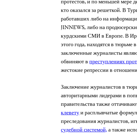
протестов, и по меньшей мере д
кто оказался за решеткой. В Ту
работавших либо на информаци
JINNEWS, либо на продюсерски
курдскими СМИ в Европе. В Ир
этого года, находятся в тюрьме 
заключенные журналисты являют
обвиняют в
преступлениях прот
жестокие репрессии в отношен
Заключение журналистов в тюрь
авторитарными лидерами в попы
правительства также оттачивают
клевету
и расплывчатые формули
преследования журналистов, иг
судебной системой,
а также исп