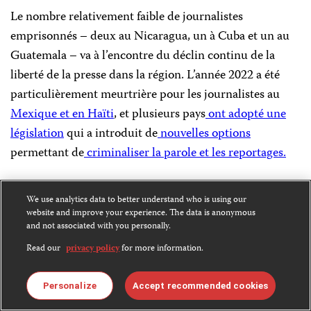
Le nombre relativement faible de journalistes
emprisonnés – deux au Nicaragua, un à Cuba et un au
Guatemala – va à l’encontre du déclin continu de la
liberté de la presse dans la région. L’année 2022 a été
particulièrement meurtrière pour les journalistes au
Mexique et en
Haïti
, et plusieurs pays
ont adopté une
législation
qui a introduit de
nouvelles options
permettant de
criminaliser la parole et les reportages.
Au Guatemala,
l’arrestation retentissante de José Rubén
We use analytics data to better understand who is using our
Zamora
envoie un message glaçant aux journalistes,
website and improve your experience. The data is anonymous
and not associated with you personally.
notamment aux journalistes d’investigation et
indépendants, à l’approche des élections de l’année
Read our
privacy policy
for more information.
prochaine et dans un contexte
de répression continue
contre les procureurs, les juges et les journalistes qui
Personalize
Accept recommended cookies
ont, par le passé, exposé au grand jour des affaires de