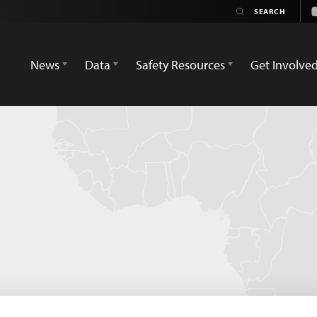
News
Data
Safety Resources
Get Involve