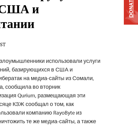
DONATE
 США и
итании
EST
злоумышленники использовали услуги
аний, базирующихся в США и
ибератак на медиа-сайты из Сомали,
а, сообщила во вторник
изация Qurium, размещающая эти
есяце КЗЖ сообщал о том, как
льзовали компанию RayoByte из
ничтожить те же медиа-сайты, а также