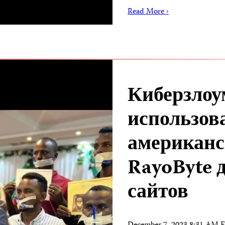
Read More ›
Киберзло
использов
американ
RayoByte 
сайтов