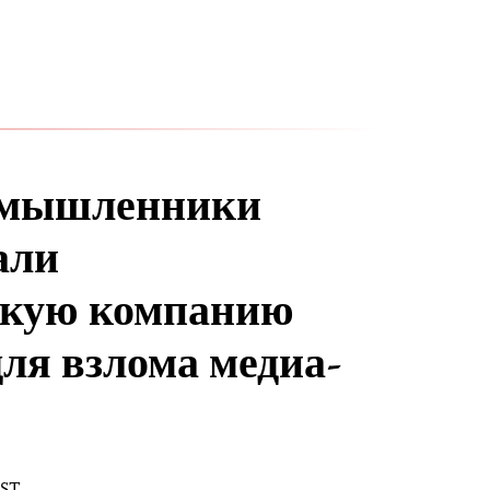
умышленники
али
скую компанию
для взлома медиа-