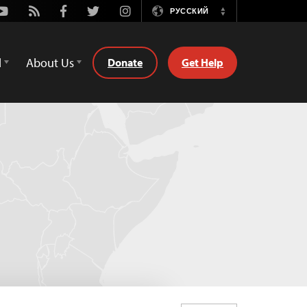
Youtube
Rss
Facebook
Twitter
Instagram
РУССКИЙ
Switch
Language
d
About Us
Donate
Get Help