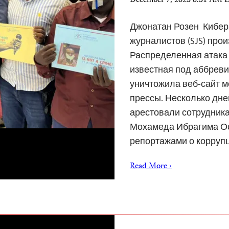
December 7, 2023 8:31 AM 
Джонатан Розен Кибер
журналистов (SJS) про
Распределенная атака 
известная под аббреви
уничтожила веб-сайт м
прессы. Несколько дне
арестовали сотрудника
Мохамеда Ибрагима Ос
репортажами о корруп
Read More ›