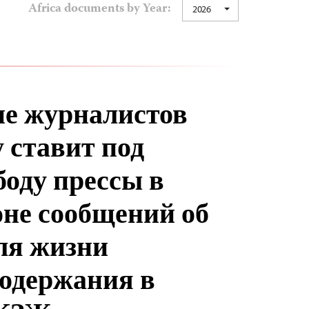
Africa documents by Year:
2026
е журналистов
 ставит под
боду прессы в
оне сообщений об
ля жизни
содержания в