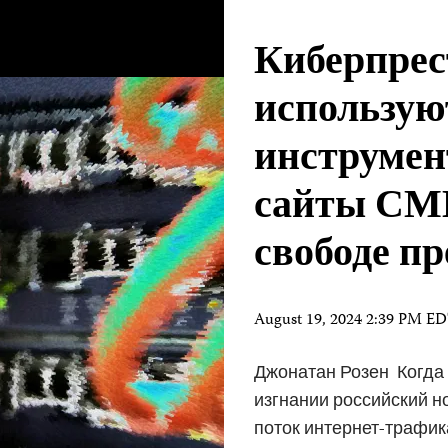
Киберпре
использую
инструмен
сайты СМ
свободе п
August 19, 2024 2:39 PM E
Джонатан Розен Когда
изгнании российский н
поток интернет-трафик