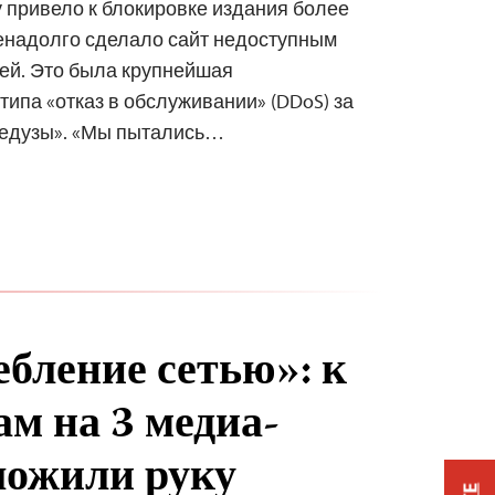
у привело к блокировке издания более
ненадолго сделало сайт недоступным
ей. Это была крупнейшая
типа «отказ в обслуживании» (DDoS) за
едузы». «Мы пытались…
ебление сетью»: к
ам на 3 медиа-
ложили руку