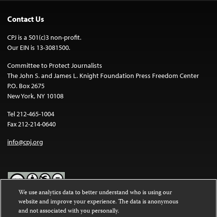
Contact Us
CPJ is a 501(c)3 non-profit.
Our EIN is 13-3081500.
Committee to Protect Journalists
The John S. and James L. Knight Foundation Press Freedom Center
P.O. Box 2675
New York, NY 10108
Tel 212-465-1004
Fax 212-214-0640
info@cpj.org
We use analytics data to better understand who is using our
website and improve your experience. The data is anonymous
Except where noted, text on this website is licensed under a
Creative
and not associated with you personally.
Commons Attribution-NonCommercial-NoDerivatives 4.0