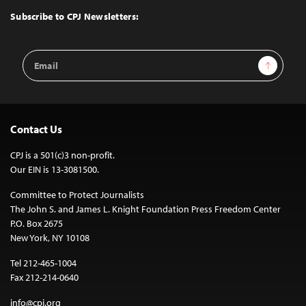
Top
Subscribe to CPJ Newsletters:
Email
Sign Up
Address
Contact Us
CPJ is a 501(c)3 non-profit.
Our EIN is 13-3081500.
Committee to Protect Journalists
The John S. and James L. Knight Foundation Press Freedom Center
P.O. Box 2675
New York, NY 10108
Tel 212-465-1004
Fax 212-214-0640
info@cpj.org