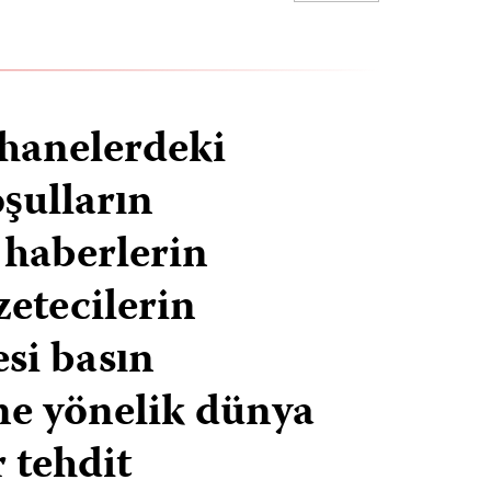
hanelerdeki
şulların
i haberlerin
zetecilerin
si basın
e yönelik dünya
 tehdit