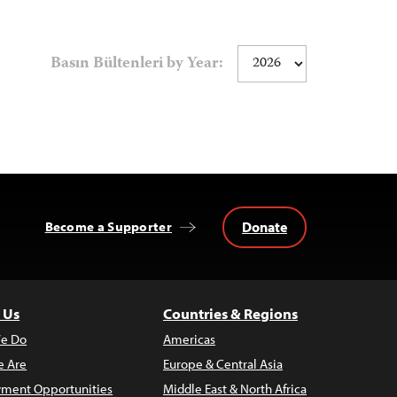
Basın Bültenleri by Year:
Donate
Become a Supporter
 Us
Countries & Regions
e Do
Americas
 Are
Europe & Central Asia
ment Opportunities
Middle East & North Africa