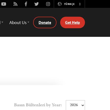
Youtube
Rss
Facebook
Twitter
Instagram
TÜRKÇE
Switch
Language
d
About Us
Donate
Get Help
Basın Bültenleri by Year: