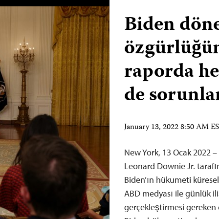
Biden dön
özgürlüğün
raporda h
de sorunlar
January 13, 2022 8:50 AM E
New York, 13 Ocak 2022 – 
Leonard Downie Jr. tarafı
Biden’ın hükumeti kürese
ABD medyası ile günlük ili
gerçekleştirmesi gereken 