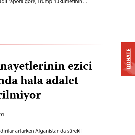
adlı rapora göre, Trump hükumetinin…
DONATE
nayetlerinin ezici
da hala adalet
rilmiyor
EDT
dırılar artarken Afganistan’da sürekli