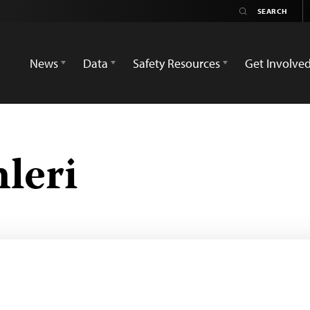
News
Data
Safety Resources
Get Involve
leri