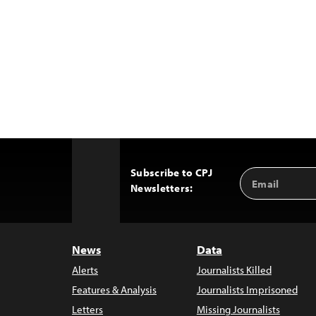
Subscribe to CPJ
Email
Back
Newsletters:
Address
to
Top
News
Data
Alerts
Journalists Killed
Features & Analysis
Journalists Imprisoned
Letters
Missing Journalists