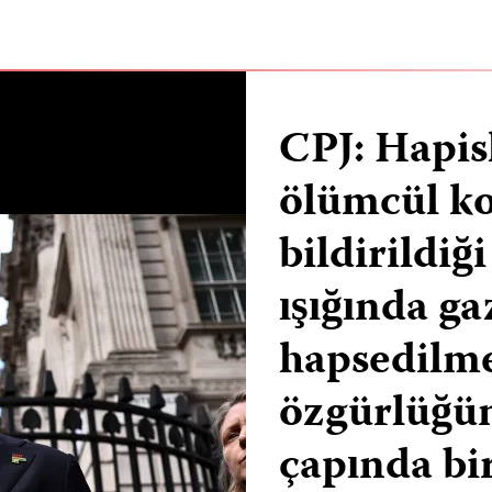
CPJ: Hapis
ölümcül ko
bildirildiğ
ışığında ga
hapsedilme
özgürlüğün
çapında bir