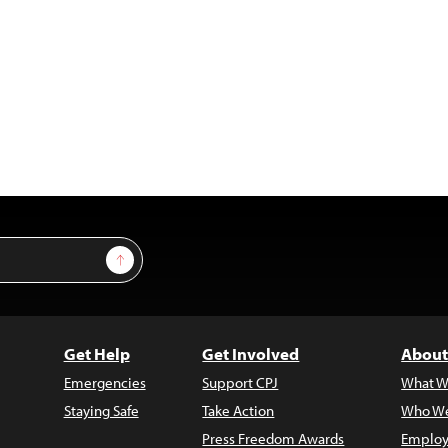
Sign Up
Get Help
Get Involved
About
Emergencies
Support CPJ
What W
Staying Safe
Take Action
Who We
Press Freedom Awards
Employ