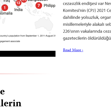
cezasızlık endişesi var N
Komitesi’nin (CPJ) 2021 C
dahilinde yolsuzluk, organi
misillemeleriyle alakalı 
226’sının vakalarında ceza
gazetecilerin öldürüldüğü
Read More ›
le
lerin