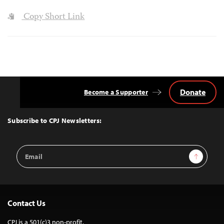
Copy Short Link
Donate
Become a Supporter
Back
to
Top
Subscribe to CPJ Newsletters:
Email
Sign Up
Address
Contact Us
CPJ is a 501(c)3 non-profit.