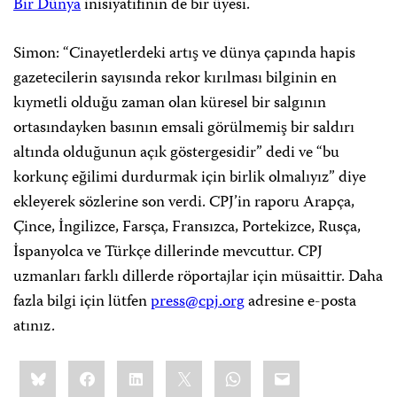
Bir Dünya
inisiyatifinin de bir üyesi.
Simon: “Cinayetlerdeki artış ve dünya çapında hapis
gazetecilerin sayısında rekor kırılması bilginin en
kıymetli olduğu zaman olan küresel bir salgının
ortasındayken basının emsali görülmemiş bir saldırı
altında olduğunun açık göstergesidir” dedi ve “bu
korkunç eğilimi durdurmak için birlik olmalıyız” diye
ekleyerek sözlerine son verdi. CPJ’in raporu Arapça,
Çince, İngilizce, Farsça, Fransızca, Portekizce, Rusça,
İspanyolca ve Türkçe dillerinde mevcuttur. CPJ
uzmanları farklı dillerde röportajlar için müsaittir. Daha
fazla bilgi için lütfen
press@cpj.org
adresine e-posta
atınız.
Share
Bluesky
Facebook
LinkedIn
X
WhatsApp
Email
this: