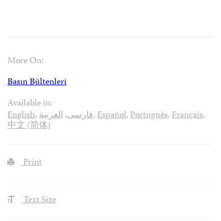
More On:
Basın Bültenleri
Available in:
English
,
العربية
,
فارسی
,
Español
,
Português
,
Français
,
中文 (简体)
Print
Text Size