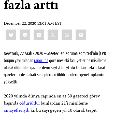
fazla arttı
December 22, 2020 12:01 AM EST
Share
Bluesky
Facebook
LinkedIn
X
WhatsApp
Email
this:
New York, 22 Aralık 2020 –Gazetecileri Koruma Komitesi’nin (CPJ)
bugün yayımlanan
raporuna
göre mesleki faaliyetlerine misilleme
olarak öldürülen gazetecilerin sayısı bu yıl iki kattan fazla artarak
gazetecilik ile alakalı sebeplerden öldürülenlerin genel toplamını
yükseltti.
2020 yılında dünya çapında en az 30 gazeteci görev
başında
öldürüldü
; bunlardan 21’i misilleme
cinayetleriydi
ki, bu sayı geçen yıl 10 olarak tespit