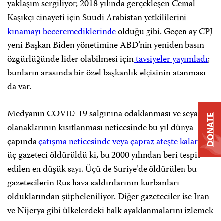
yaklaşım sergiliyor; 2018 yılında gerçekleşen Cemal
Kaşıkçı cinayeti için Suudi Arabistan yetkililerini
kınamayı beceremediklerinde
olduğu gibi. Geçen ay CPJ
yeni Başkan Biden yönetimine ABD’nin yeniden basın
özgürlüğünde lider olabilmesi için
tavsiyeler yayımladı
;
bunların arasında bir özel başkanlık elçisinin atanması
da var.
Medyanın COVID-19 salgınına odaklanması ve seyahat
DONATE
olanaklarının kısıtlanması neticesinde bu yıl dünya
çapında
çatışma neticesinde veya çapraz ateşte kalarak
üç gazeteci öldürüldü ki, bu 2000 yılından beri tespit
edilen en düşük sayı. Üçü de Suriye’de öldürülen bu
gazetecilerin Rus hava saldırılarının kurbanları
olduklarından şüpheleniliyor. Diğer gazeteciler ise Iran
ve Nijerya gibi ülkelerdeki halk ayaklanmalarını izlemek