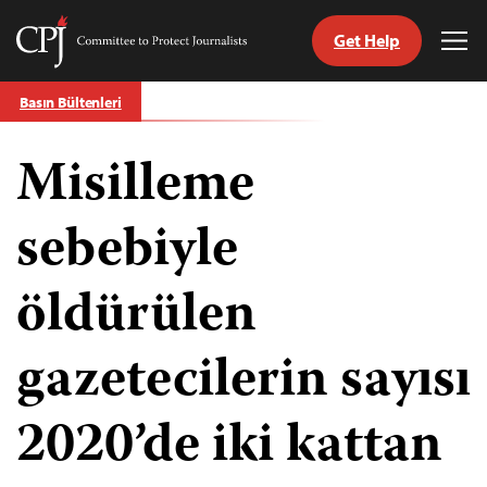
Get Help
Committee
Tog
to
Me
Skip
Protect
Basın Bültenleri
to
Journalists
content
Misilleme
ch
guage
sebebiyle
öldürülen
gazetecilerin sayısı
2020’de iki kattan