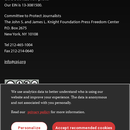
Our EIN is 13-3081500.
Committee to Protect Journalists
The John S. and James L. Knight Foundation Press Freedom Center
P.O. Box 2675
New York, NY 10108
Tel 212-465-1004
Fax 212-214-0640
info@cpj.org
We use analytics data to better understand who is using our
website and improve your experience. The data is anonymous
Except where noted, text on this website is licensed under a
Creative
and not associated with you personally.
Commons Attribution-NonCommercial-NoDerivatives 4.0
International License
.
Read our
privacy policy
for more information.
Images and other media are not covered by the Creative Commons
license. For more information about permissions, see our
FAQs
.
Personalize
Accept recommended cookies