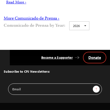
Read More ›
More Comunicado de Prensa ›
Comunicado de Prensa by Year:
2026
Donate
Become a Supporter
Back
to
Top
Subscribe to CPJ Newsletters:
Email
Sign Up
Address