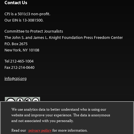
Contact Us
CPJ is a 501(c)3 non-profit.
Our EIN is 13-3081500.
Committee to Protect Journalists
The John S. and James L. Knight Foundation Press Freedom Center
P.O. Box 2675
New York, NY 10108
Tel 212-465-1004
Fax 212-214-0640
info@cpj.org
We use analytics data to better understand who is using our
website and improve your experience. The data is anonymous
Except where noted, text on this website is licensed under a
Creative
and not associated with you personally.
Commons Attribution-NonCommercial-NoDerivatives 4.0
International License
.
Read our
privacy policy
for more information.