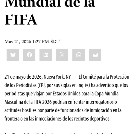
Mundial de la
FIFA
May 21, 2026 1:27 PM EDT
Share
Bluesky
Facebook
LinkedIn
X
WhatsApp
Email
this:
21 de mayo de 2026, Nueva York, NY — El Comité para la Protección
de los Periodistas (CPJ, por sus siglas en inglés) ha advertido que los
periodistas que viajan por Estados Unidos para la Copa Mundial
Masculina de la FIFA 2026 podrían enfrentar interrogatorios o
actitudes hostiles por parte de funcionarios de inmigración en la
frontera o en las inmediaciones de los recintos deportivos.