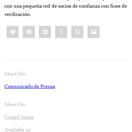
con una pequeña red de socios de confianza con fines de
verificación.
Share
Bluesky
Facebook
LinkedIn
X
WhatsApp
Email
this:
More On:
Comunicado de Prensa
More On:
United States
Available in: