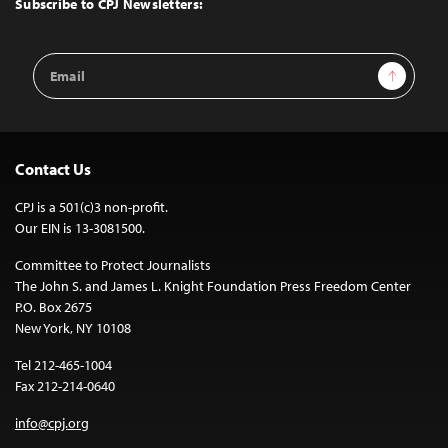
Subscribe to CPJ Newsletters:
Email
Sign Up
Address
Contact Us
CPJ is a 501(c)3 non-profit.
Our EIN is 13-3081500.
Committee to Protect Journalists
The John S. and James L. Knight Foundation Press Freedom Center
P.O. Box 2675
New York, NY 10108
Tel 212-465-1004
Fax 212-214-0640
info@cpj.org