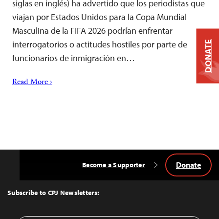
siglas en inglés) ha advertido que los periodistas que
viajan por Estados Unidos para la Copa Mundial
Masculina de la FIFA 2026 podrían enfrentar
interrogatorios o actitudes hostiles por parte de
DONATE
funcionarios de inmigración en…
Read More ›
Donate
Become a Supporter
Back
to
Top
Subscribe to CPJ Newsletters: