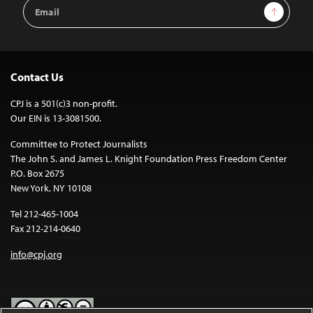
Email
Sign Up
Address
Contact Us
CPJ is a 501(c)3 non-profit.
Our EIN is 13-3081500.
Committee to Protect Journalists
The John S. and James L. Knight Foundation Press Freedom Center
P.O. Box 2675
New York, NY 10108
Tel 212-465-1004
Fax 212-214-0640
info@cpj.org