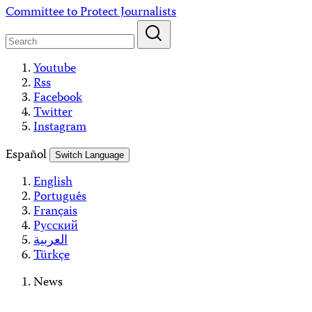
Skip
Committee to Protect Journalists
to
content
Youtube
Rss
Facebook
Twitter
Instagram
Español
Switch Language
English
Português
Français
Русский
العربية
Türkçe
News