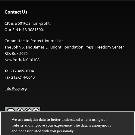
Contact Us
CPJ is a 501(c)3 non-profit.
Our EIN is 13-3081500.
Committee to Protect Journalists
The John S. and James L. Knight Foundation Press Freedom Center
P.O. Box 2675
New York, NY 10108
Tel 212-465-1004
Fax 212-214-0640
info@cpj.org
We use analytics data to better understand who is using our
website and improve your experience. The data is anonymous
Except where noted, text on this website is licensed under a
Creative
and not associated with you personally.
Commons Attribution-NonCommercial-NoDerivatives 4.0