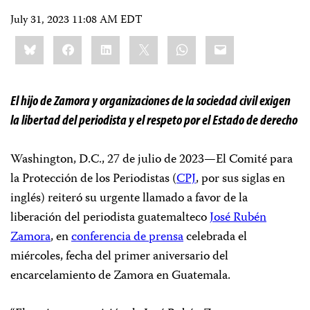
July 31, 2023 11:08 AM EDT
Share
Bluesky
Facebook
LinkedIn
X
WhatsApp
Email
this:
El hijo de Zamora y organizaciones de la sociedad civil exigen
la libertad del periodista y el respeto por el Estado de derecho
Washington, D.C., 27 de julio de 2023—El Comité para
la Protección de los Periodistas (
CPJ
, por sus siglas en
inglés) reiteró su urgente llamado a favor de la
liberación del periodista guatemalteco
José Rubén
Zamora
, en
conferencia de prensa
celebrada el
miércoles, fecha del primer aniversario del
encarcelamiento de Zamora en Guatemala.