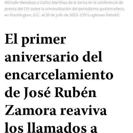
Michelle Mendoza y Carlos Martínez de la Serna en la conferencia de
prensa del CPJ sobre la criminalización del periodismo guatemalteco,
en Washington, D.C., el 26 de julio de 2023. (CPJ/Loghman Fattahi)
El primer
aniversario del
encarcelamiento
de José Rubén
Zamora reaviva
los llamados a