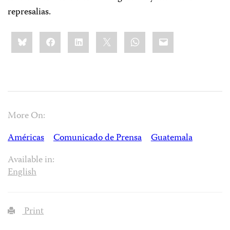
represalias.
Share
Bluesky
Facebook
LinkedIn
X
WhatsApp
Email
this:
More On:
Américas
Comunicado de Prensa
Guatemala
Available in:
English
Print