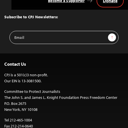
Donate
Become a Supporter
Back
to
Top
Subscribe to CPJ Newsletters:
Email
Sign Up
Address
Contact Us
CPJ is a 501(c)3 non-profit.
Our EIN is 13-3081500.
Committee to Protect Journalists
The John S. and James L. Knight Foundation Press Freedom Center
P.O. Box 2675
New York, NY 10108
Tel 212-465-1004
Fax 212-214-0640