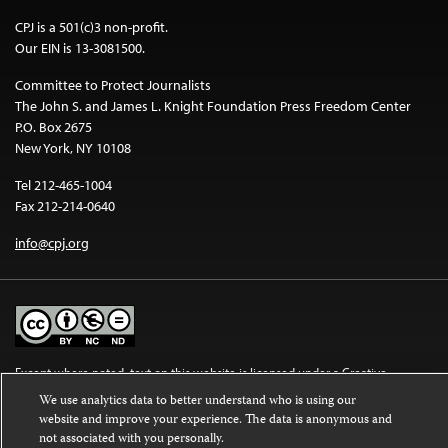
CPJ is a 501(c)3 non-profit.
Our EIN is 13-3081500.
Committee to Protect Journalists
The John S. and James L. Knight Foundation Press Freedom Center
P.O. Box 2675
New York, NY 10108
Tel 212-465-1004
Fax 212-214-0640
info@cpj.org
Except where noted, text on this website is licensed under a
Creative
Commons Attribution-NonCommercial-NoDerivatives 4.0 International
We use analytics data to better understand who is using our
License
.
website and improve your experience. The data is anonymous and
not associated with you personally.
Images and other media are not covered by the Creative Commons license.