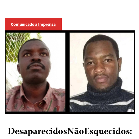
Comunicado à Imprensa
DesaparecidosNãoEsquecidos: