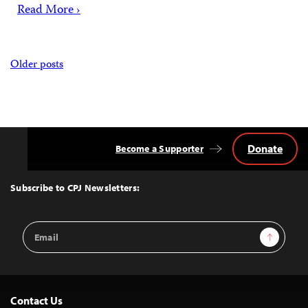
Read More ›
Posts
Older posts
navigation
Donate
Become a Supporter
Back
to
Top
Subscribe to CPJ Newsletters:
Email
Sign Up
Address
Contact Us