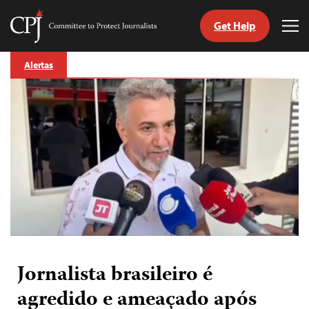
Get Help
Committee
Tog
to
Me
Skip
Protect
Alertas
to
Journalists
content
itch
anguage
Jornalista brasileiro é
agredido e ameaçado após