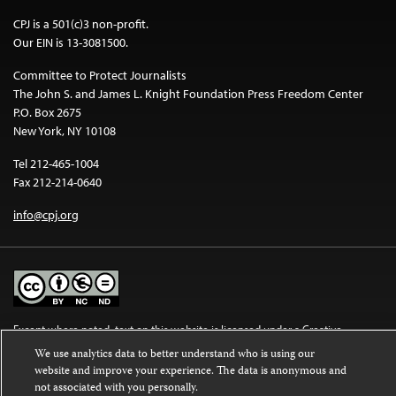
CPJ is a 501(c)3 non-profit.
Our EIN is 13-3081500.
Committee to Protect Journalists
The John S. and James L. Knight Foundation Press Freedom Center
P.O. Box 2675
New York, NY 10108
Tel 212-465-1004
Fax 212-214-0640
info@cpj.org
Except where noted, text on this website is licensed under a
Creative
Commons Attribution-NonCommercial-NoDerivatives 4.0 International
We use analytics data to better understand who is using our
License
.
website and improve your experience. The data is anonymous and
not associated with you personally.
Images and other media are not covered by the Creative Commons license.