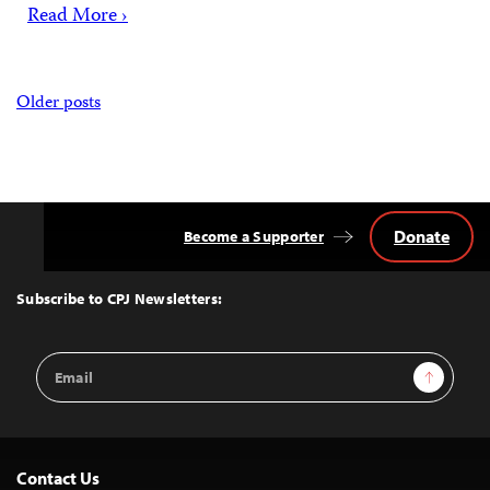
Read More ›
Posts
Older posts
navigation
Donate
Become a Supporter
Back
to
Top
Subscribe to CPJ Newsletters:
Email
Sign Up
Address
Contact Us