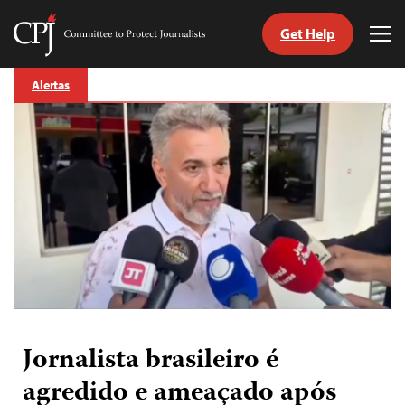
Get Help
Committee
Tog
to
Me
Skip
Protect
Alertas
to
Journalists
content
itch
anguage
Jornalista brasileiro é
agredido e ameaçado após