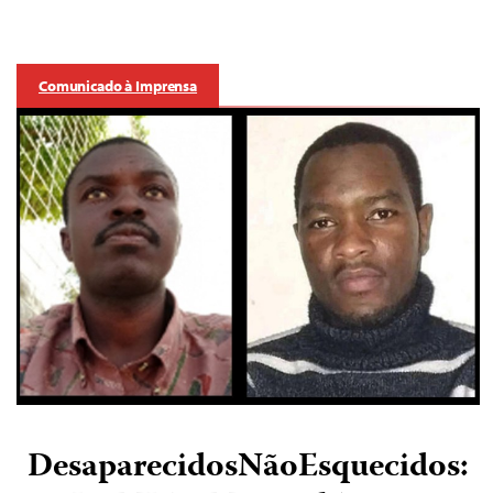
Comunicado à Imprensa
DesaparecidosNãoEsquecidos: