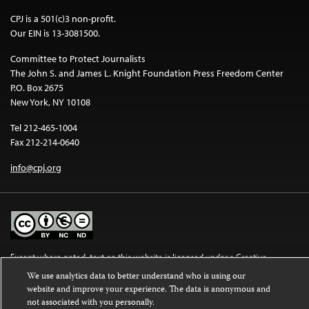
CPJ is a 501(c)3 non-profit.
Our EIN is 13-3081500.
Committee to Protect Journalists
The John S. and James L. Knight Foundation Press Freedom Center
P.O. Box 2675
New York, NY 10108
Tel 212-465-1004
Fax 212-214-0640
info@cpj.org
Except where noted, text on this website is licensed under a
Creative
Commons Attribution-NonCommercial-NoDerivatives 4.0 International
We use analytics data to better understand who is using our
License
.
website and improve your experience. The data is anonymous and
not associated with you personally.
Images and other media are not covered by the Creative Commons license.