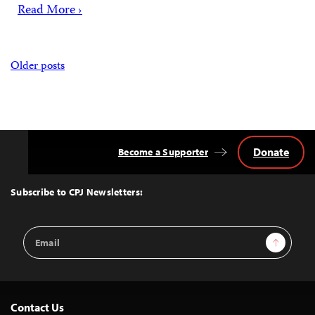
Read More ›
Posts
Older posts
navigation
Donate
Become a Supporter
Back
to
Top
Subscribe to CPJ Newsletters:
Email
Sign Up
Address
Contact Us