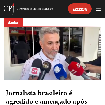
Get Help
Committee
Tog
to
Me
Skip
Protect
Alertas
to
Journalists
content
itch
anguage
Jornalista brasileiro é
agredido e ameaçado após