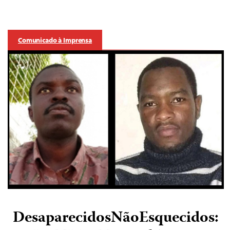
Comunicado à Imprensa
DesaparecidosNãoEsquecidos: