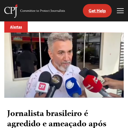
Get Help
Committee
Tog
to
Me
Skip
Protect
Alertas
to
Journalists
content
itch
anguage
Jornalista brasileiro é
agredido e ameaçado após