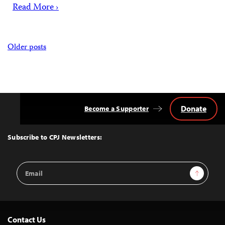
Read More ›
Posts
Older posts
navigation
Donate
Become a Supporter
Back
to
Top
Subscribe to CPJ Newsletters:
Email
Sign Up
Address
Contact Us