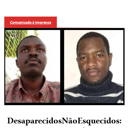
Comunicado à Imprensa
DesaparecidosNãoEsquecidos: