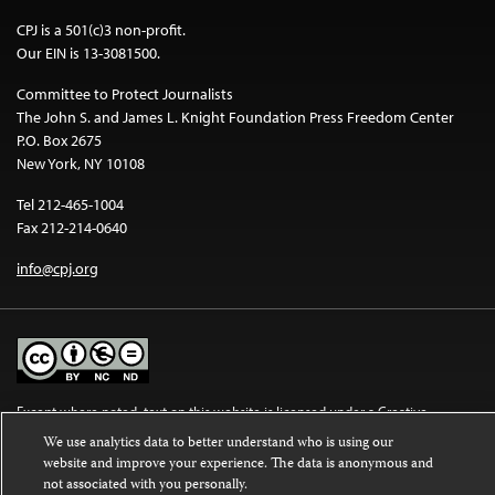
CPJ is a 501(c)3 non-profit.
Our EIN is 13-3081500.
Committee to Protect Journalists
The John S. and James L. Knight Foundation Press Freedom Center
P.O. Box 2675
New York, NY 10108
Tel 212-465-1004
Fax 212-214-0640
info@cpj.org
Except where noted, text on this website is licensed under a
Creative
Commons Attribution-NonCommercial-NoDerivatives 4.0 International
We use analytics data to better understand who is using our
License
.
website and improve your experience. The data is anonymous and
not associated with you personally.
Images and other media are not covered by the Creative Commons license.