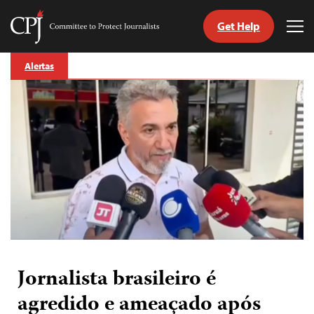
Get Help
Committee
Tog
to
Me
Skip
Protect
Alertas
to
Journalists
content
itch
anguage
Jornalista brasileiro é
agredido e ameaçado após