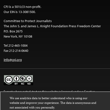
CPJ is a 501(c)3 non-profit.
Our EIN is 13-3081500.
Committee to Protect Journalists
The John S. and James L. Knight Foundation Press Freedom Center
P.O. Box 2675
New York, NY 10108
Tel 212-465-1004
Fax 212-214-0640
info@cpj.org
Except where noted, text on this website is licensed under a
Creative
Commons Attribution-NonCommercial-NoDerivatives 4.0 International
We use analytics data to better understand who is using our
License
.
website and improve your experience. The data is anonymous and
not associated with you personally.
Images and other media are not covered by the Creative Commons license.