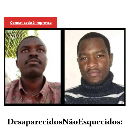
Comunicado à Imprensa
DesaparecidosNãoEsquecidos: