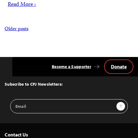
Read More ›
Posts
Older posts
navigation
Donate
Become a Supporter
Back
to
Top
Subscribe to CPJ Newsletters:
Email
Sign Up
Address
Contact Us