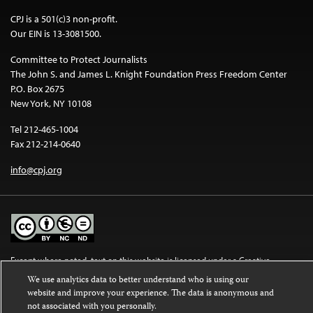
CPJ is a 501(c)3 non-profit.
Our EIN is 13-3081500.
Committee to Protect Journalists
The John S. and James L. Knight Foundation Press Freedom Center
P.O. Box 2675
New York, NY 10108
Tel 212-465-1004
Fax 212-214-0640
info@cpj.org
Except where noted, text on this website is licensed under a
Creative
Commons Attribution-NonCommercial-NoDerivatives 4.0 International
We use analytics data to better understand who is using our
License
.
website and improve your experience. The data is anonymous and
not associated with you personally.
Images and other media are not covered by the Creative Commons license.