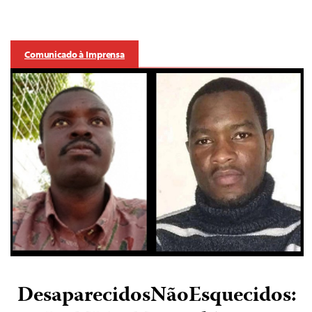
Comunicado à Imprensa
DesaparecidosNãoEsquecidos: