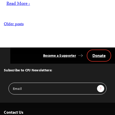
Read More ›
Posts
Older posts
navigation
Donate
Become a Supporter
Back
to
Top
Subscribe to CPJ Newsletters:
Email
Sign Up
Address
Contact Us