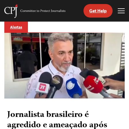
Get Help
Committee
Tog
to
Me
Skip
Protect
Alertas
to
Journalists
content
itch
anguage
Jornalista brasileiro é
agredido e ameaçado após