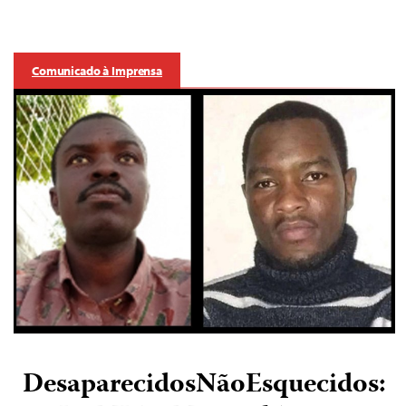
Comunicado à Imprensa
DesaparecidosNãoEsquecidos: