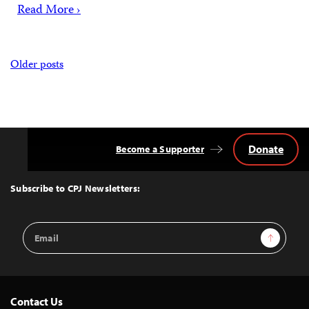
Read More ›
Posts
Older posts
navigation
Donate
Become a Supporter
Back
to
Top
Subscribe to CPJ Newsletters:
Email
Sign Up
Address
Contact Us