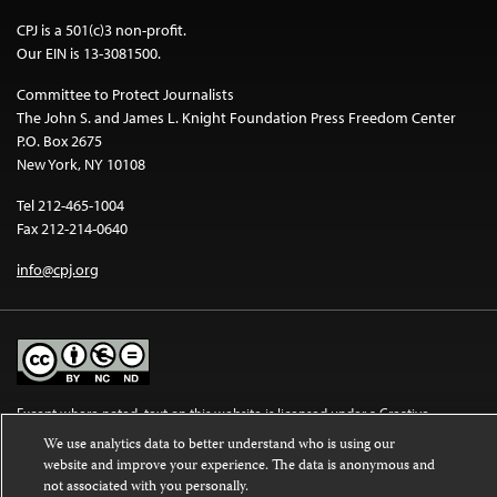
CPJ is a 501(c)3 non-profit.
Our EIN is 13-3081500.
Committee to Protect Journalists
The John S. and James L. Knight Foundation Press Freedom Center
P.O. Box 2675
New York, NY 10108
Tel 212-465-1004
Fax 212-214-0640
info@cpj.org
Except where noted, text on this website is licensed under a
Creative
Commons Attribution-NonCommercial-NoDerivatives 4.0 International
We use analytics data to better understand who is using our
License
.
website and improve your experience. The data is anonymous and
not associated with you personally.
Images and other media are not covered by the Creative Commons license.