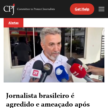
Get Help
Committee
Tog
to
Me
Skip
Protect
Alertas
to
Journalists
content
itch
anguage
Jornalista brasileiro é
agredido e ameaçado após