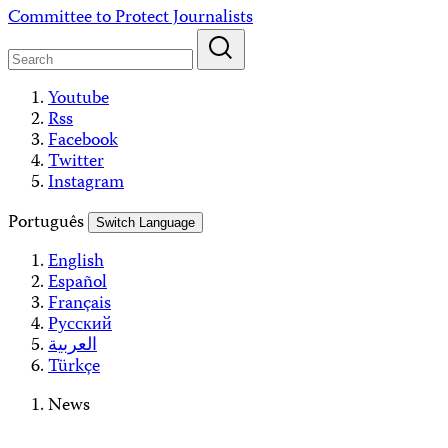
Skip
Committee to Protect Journalists
to
content
Youtube
Rss
Facebook
Twitter
Instagram
Português
Switch Language
English
Español
Français
Русский
العربية
Türkçe
News